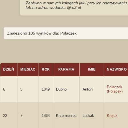
Zarówno w samych księgach jak i przy ich odczytywaniu 
lub na adres wodanka @ o2.pl
Znaleziono 105 wyników dla: Polaczek
DZIEŃ
MIESIĄC
ROK
PARAFIA
IMIĘ
NAZWISKO
Polaczek
6
5
1849
Dubno
Antoni
(Poláček)
22
7
1864
Krzemieniec
Ludwik
Krejcz