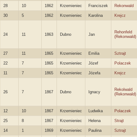
28
10
1862
Krzemieniec
Franciszek
Rekonwald
30
5
1862
Krzemieniec
Karolina
Krejcz
Rehonfeld
24
11
1863
Dubno
Jan
(Rekonwald)
27
11
1865
Krzemieniec
Emilia
Sztrajt
22
7
1865
Krzemieniec
Józef
Polaczek
11
7
1865
Krzemieniec
Józefa
Krejcz
Rekolwald
26
7
1867
Dubno
Ignacy
(Rekonwald)
12
10
1867
Krzemieniec
Ludwika
Polaczek
25
8
1867
Krzemieniec
Helena
Strajt
14
1
1869
Krzemieniec
Paulina
Sztrajt