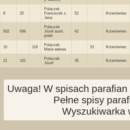
Polaczek
8
25
Franciszek s.
52
Krzemieniec
Jana
Polaczek
502
506
Józef austr.
42
Krzemieniec
podd.
Polaczek
15
118
51
Krzemieniec
Maria wdowa
Polaczek
21
101
35
Krzemieniec
Józef
Uwaga! W spisach parafian 
Pełne spisy para
Wyszukiwarka 