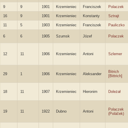
9
9
1901
Krzemieniec
Franciszek
Polaczek
16
9
1901
Krzemieniec
Konstanty
Sztrajt
11
5
1903
Krzemieniec
Franciszek
Pauliczko
6
6
1905
Szumsk
Józef
Polaczek
12
11
1906
Krzemieniec
Antoni
Szlemer
Bitrich
29
1
1906
Krzemieniec
Aleksander
[Bittrich]
18
11
1907
Krzemieniec
Hieronim
Doleżał
Polaczek
19
11
1922
Dubno
Antoni
(Poláček)