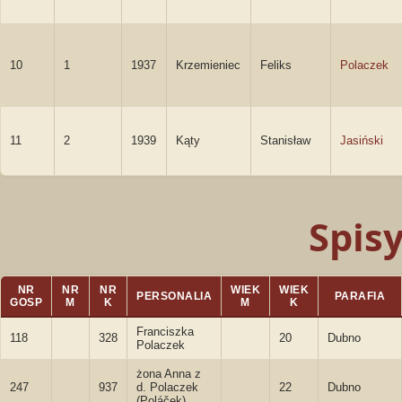
10
1
1937
Krzemieniec
Feliks
Polaczek
11
2
1939
Kąty
Stanisław
Jasiński
Spis
NR
NR
NR
WIEK
WIEK
PERSONALIA
PARAFIA
GOSP
M
K
M
K
Franciszka
118
328
20
Dubno
Polaczek
żona Anna z
247
937
d. Polaczek
22
Dubno
(Poláček)