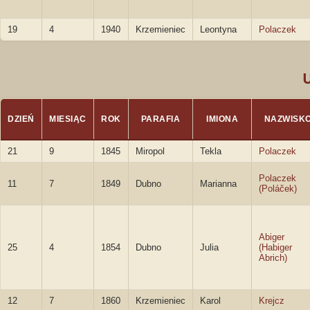
19
4
1940
Krzemieniec
Leontyna
Polaczek
DZIEŃ
MIESIĄC
ROK
PARAFIA
IMIONA
NAZWISK
21
9
1845
Miropol
Tekla
Polaczek
Polaczek
11
7
1849
Dubno
Marianna
(Poláček)
Abiger
25
4
1854
Dubno
Julia
(Habiger
Abrich)
12
7
1860
Krzemieniec
Karol
Krejcz