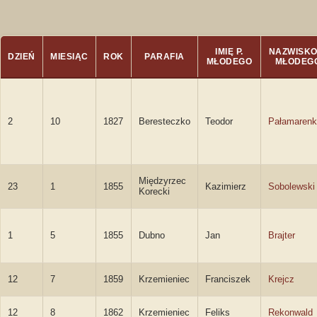
IMIĘ P.
NAZWISKO 
DZIEŃ
MIESIĄC
ROK
PARAFIA
MŁODEGO
MŁODEG
2
10
1827
Beresteczko
Teodor
Pałamaren
Międzyrzec
23
1
1855
Kazimierz
Sobolewski
Korecki
1
5
1855
Dubno
Jan
Brajter
12
7
1859
Krzemieniec
Franciszek
Krejcz
12
8
1862
Krzemieniec
Feliks
Rekonwald