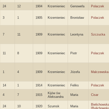
24
12
1904
Krzemieniec
Genowefa
Polaczek
3
1
1905
Krzemieniec
Bronisław
Polaczek
7
11
1909
Krzemieniec
Leontyna
Szczucka
11
8
1909
Krzemieniec
Piotr
Polaczek
1
4
1909
Krzemieniec
Józefa
Malczewska
14
1
1914
Krzemieniec
Feliks
Polaczek
Kijów św.
4
7
1915
Maria
Cisar
Aleksandra
Bielichowsk
24
10
1920
Szumsk
Maria
[Bulichowsk