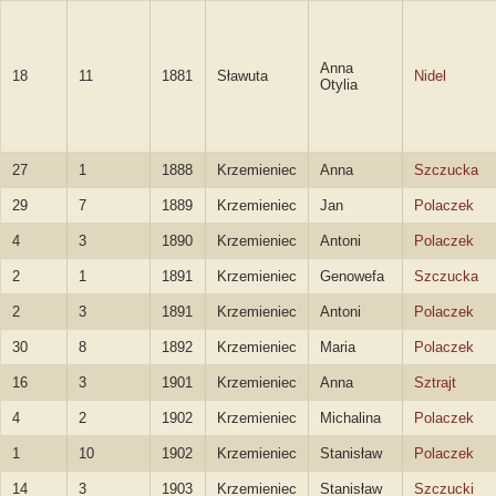
Anna
18
11
1881
Sławuta
Nidel
Otylia
27
1
1888
Krzemieniec
Anna
Szczucka
29
7
1889
Krzemieniec
Jan
Polaczek
4
3
1890
Krzemieniec
Antoni
Polaczek
2
1
1891
Krzemieniec
Genowefa
Szczucka
2
3
1891
Krzemieniec
Antoni
Polaczek
30
8
1892
Krzemieniec
Maria
Polaczek
16
3
1901
Krzemieniec
Anna
Sztrajt
4
2
1902
Krzemieniec
Michalina
Polaczek
1
10
1902
Krzemieniec
Stanisław
Polaczek
14
3
1903
Krzemieniec
Stanisław
Szczucki