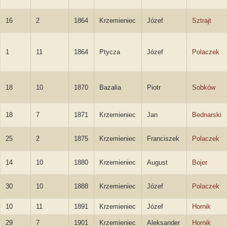
16
2
1864
Krzemieniec
Józef
Sztrajt
1
11
1864
Ptycza
Józef
Polaczek
18
10
1870
Bazalia
Piotr
Sobków
18
7
1871
Krzemieniec
Jan
Bednarski
25
2
1875
Krzemieniec
Franciszek
Polaczek
14
10
1880
Krzemieniec
August
Bojer
30
10
1888
Krzemieniec
Józef
Polaczek
10
11
1891
Krzemieniec
Józef
Hornik
29
7
1901
Krzemieniec
Aleksander
Hornik