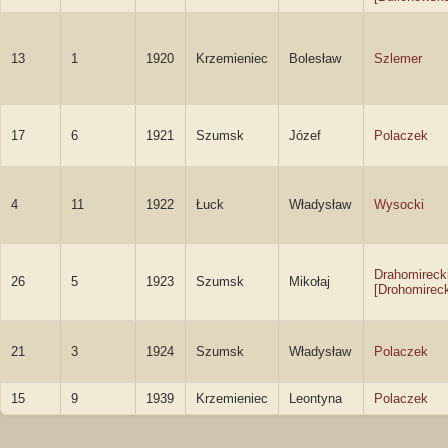
13
1
1920
Krzemieniec
Bolesław
Szlemer
17
6
1921
Szumsk
Józef
Polaczek
4
11
1922
Łuck
Władysław
Wysocki
Drahomireck
26
5
1923
Szumsk
Mikołaj
[Drohomireck
21
3
1924
Szumsk
Władysław
Polaczek
15
9
1939
Krzemieniec
Leontyna
Polaczek