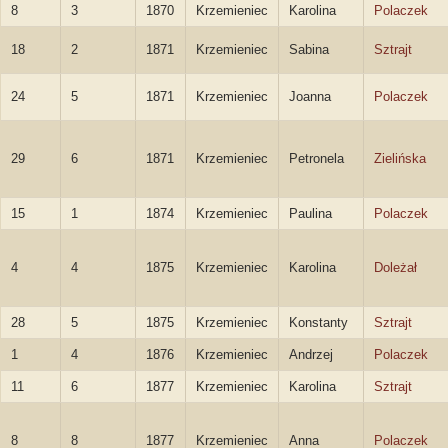
8
3
1870
Krzemieniec
Karolina
Polaczek
18
2
1871
Krzemieniec
Sabina
Sztrajt
24
5
1871
Krzemieniec
Joanna
Polaczek
29
6
1871
Krzemieniec
Petronela
Zielińska
15
1
1874
Krzemieniec
Paulina
Polaczek
4
4
1875
Krzemieniec
Karolina
Doleżał
28
5
1875
Krzemieniec
Konstanty
Sztrajt
1
4
1876
Krzemieniec
Andrzej
Polaczek
11
6
1877
Krzemieniec
Karolina
Sztrajt
8
8
1877
Krzemieniec
Anna
Polaczek