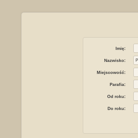
Imię:
Nazwisko:
Miejscowość:
Parafia:
Od roku:
Do roku: