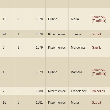
Tomiczek
16
3
1878
Dubno
Maria
(Tomíček)
24
11
1879
Krzemieniec
Joanna
Sztrajt
6
1
1879
Krzemieniec
Marcelina
Gaulik
Tomiczek
12
6
1879
Dubno
Barbara
(Tomíček)
7
2
1880
Krzemieniec
Franciszek
Polaczek
16
8
1881
Krzemieniec
Maria
Sztrajt