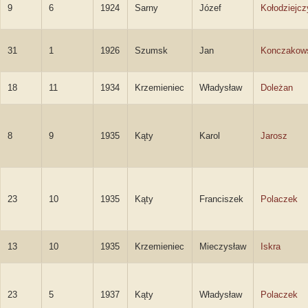
9
6
1924
Sarny
Józef
Kołodziejcz
31
1
1926
Szumsk
Jan
Konczakow
18
11
1934
Krzemieniec
Władysław
Doleżan
8
9
1935
Kąty
Karol
Jarosz
23
10
1935
Kąty
Franciszek
Polaczek
13
10
1935
Krzemieniec
Mieczysław
Iskra
23
5
1937
Kąty
Władysław
Polaczek