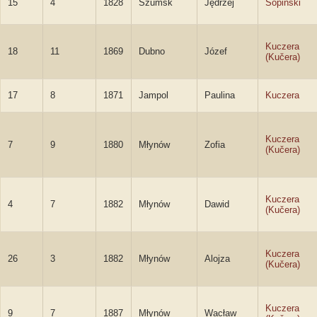
15
4
1828
Szumsk
Jędrzej
Sopiński
Kuczera
18
11
1869
Dubno
Józef
(Kučera)
17
8
1871
Jampol
Paulina
Kuczera
Kuczera
7
9
1880
Młynów
Zofia
(Kučera)
Kuczera
4
7
1882
Młynów
Dawid
(Kučera)
Kuczera
26
3
1882
Młynów
Alojza
(Kučera)
Kuczera
9
7
1887
Młynów
Wacław