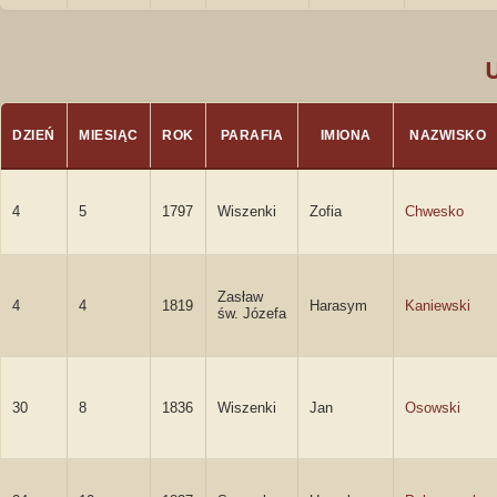
DZIEŃ
MIESIĄC
ROK
PARAFIA
IMIONA
NAZWISKO
4
5
1797
Wiszenki
Zofia
Chwesko
Zasław
4
4
1819
Harasym
Kaniewski
św. Józefa
30
8
1836
Wiszenki
Jan
Osowski