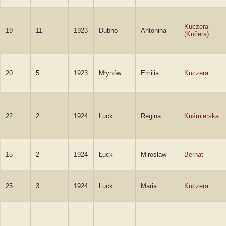
Kuczera
19
11
1923
Dubno
Antonina
(Kučera)
20
5
1923
Młynów
Emilia
Kuczera
22
2
1924
Łuck
Regina
Kuśmierska
15
2
1924
Łuck
Mirosław
Bernat
25
3
1924
Łuck
Maria
Kuczera