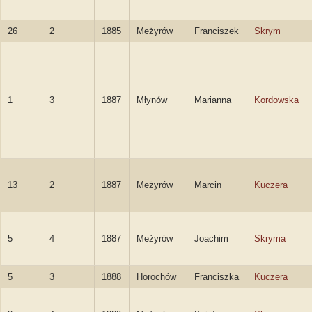
26
2
1885
Meżyrów
Franciszek
Skrym
1
3
1887
Młynów
Marianna
Kordowska
13
2
1887
Meżyrów
Marcin
Kuczera
5
4
1887
Meżyrów
Joachim
Skryma
5
3
1888
Horochów
Franciszka
Kuczera