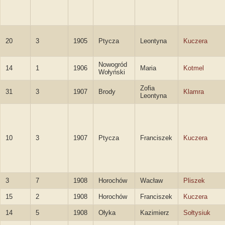
20
3
1905
Ptycza
Leontyna
Kuczera
Nowogród
14
1
1906
Maria
Kotmel
Wołyński
Zofia
31
3
1907
Brody
Klamra
Leontyna
10
3
1907
Ptycza
Franciszek
Kuczera
3
7
1908
Horochów
Wacław
Pliszek
15
2
1908
Horochów
Franciszek
Kuczera
14
5
1908
Ołyka
Kazimierz
Sołtysiuk