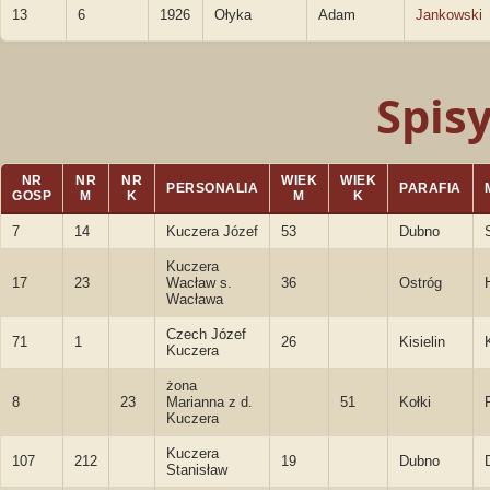
13
6
1926
Ołyka
Adam
Jankowski
Spis
NR
NR
NR
WIEK
WIEK
PERSONALIA
PARAFIA
GOSP
M
K
M
K
7
14
Kuczera Józef
53
Dubno
Kuczera
17
23
Wacław s.
36
Ostróg
Wacława
Czech Józef
71
1
26
Kisielin
Kuczera
żona
8
23
Marianna z d.
51
Kołki
Kuczera
Kuczera
107
212
19
Dubno
Stanisław