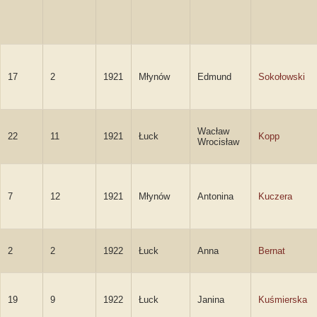
17
2
1921
Młynów
Edmund
Sokołowski
Wacław
22
11
1921
Łuck
Kopp
Wrocisław
7
12
1921
Młynów
Antonina
Kuczera
2
2
1922
Łuck
Anna
Bernat
19
9
1922
Łuck
Janina
Kuśmierska