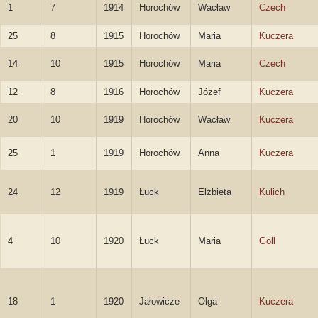
1
7
1914
Horochów
Wacław
Czech
25
8
1915
Horochów
Maria
Kuczera
14
10
1915
Horochów
Maria
Czech
12
8
1916
Horochów
Józef
Kuczera
20
10
1919
Horochów
Wacław
Kuczera
25
1
1919
Horochów
Anna
Kuczera
24
12
1919
Łuck
Elżbieta
Kulich
4
10
1920
Łuck
Maria
Göll
18
1
1920
Jałowicze
Olga
Kuczera