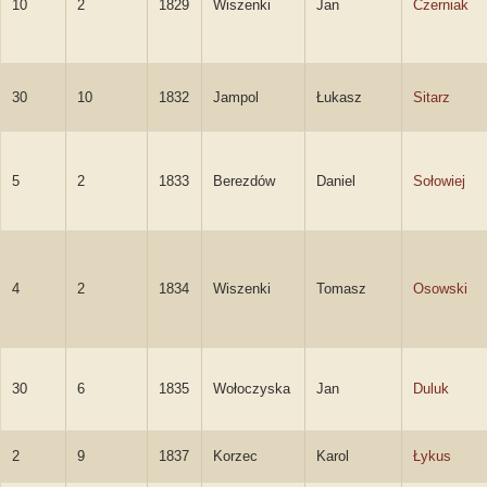
10
2
1829
Wiszenki
Jan
Czerniak
30
10
1832
Jampol
Łukasz
Sitarz
5
2
1833
Berezdów
Daniel
Sołowiej
4
2
1834
Wiszenki
Tomasz
Osowski
30
6
1835
Wołoczyska
Jan
Duluk
2
9
1837
Korzec
Karol
Łykus