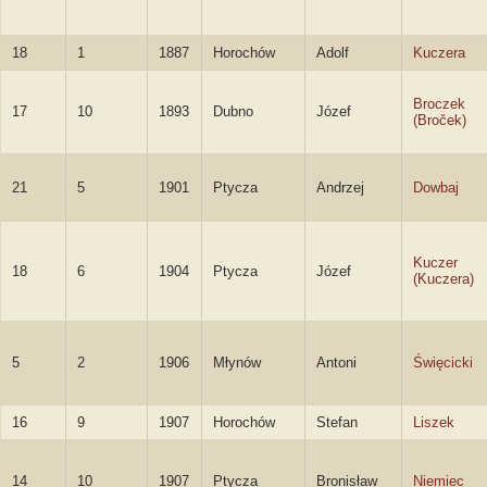
18
1
1887
Horochów
Adolf
Kuczera
Broczek
17
10
1893
Dubno
Józef
(Broček)
21
5
1901
Ptycza
Andrzej
Dowbaj
Kuczer
18
6
1904
Ptycza
Józef
(Kuczera)
5
2
1906
Młynów
Antoni
Święcicki
16
9
1907
Horochów
Stefan
Liszek
14
10
1907
Ptycza
Bronisław
Niemiec