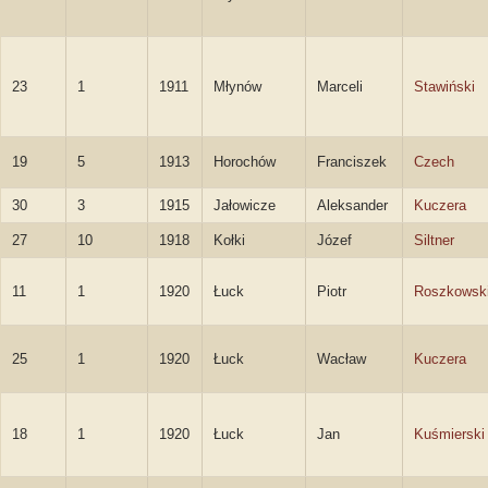
23
1
1911
Młynów
Marceli
Stawiński
19
5
1913
Horochów
Franciszek
Czech
30
3
1915
Jałowicze
Aleksander
Kuczera
27
10
1918
Kołki
Józef
Siltner
11
1
1920
Łuck
Piotr
Roszkowsk
25
1
1920
Łuck
Wacław
Kuczera
18
1
1920
Łuck
Jan
Kuśmierski