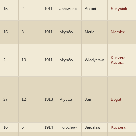
15
2
1911
Jałowicze
Antoni
Sołtysiak
15
8
1911
Młynów
Maria
Niemiec
Kuczera
2
10
1911
Młynów
Władysław
Kučera
27
12
1913
Ptycza
Jan
Bogut
16
5
1914
Horochów
Jarosław
Kuczera