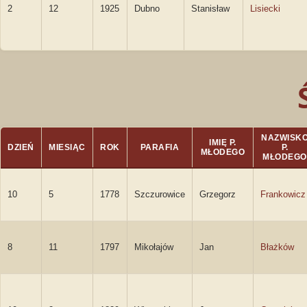
2
12
1925
Dubno
Stanisław
Lisiecki
NAZWISK
IMIĘ P.
DZIEŃ
MIESIĄC
ROK
PARAFIA
P.
MŁODEGO
MŁODEGO
10
5
1778
Szczurowice
Grzegorz
Frankowicz
8
11
1797
Mikołajów
Jan
Błażków