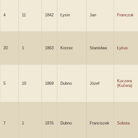
4
11
1842
Łysin
Jan
Franczuk
20
1
1863
Korzec
Stanisław
Łykus
Kuczera
5
10
1869
Dubno
Józef
(Kučera)
7
1
1876
Dubno
Franciszek
Sobota