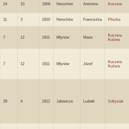
24
10
1909
Horochów
Antonina
Kuczera
11
3
1910
Horochów
Franciszka
Pliszka
Kuczera
7
12
1911
Młynów
Maria
Kučera
Kuczera
7
12
1911
Młynów
Józef
Kučera
28
4
1912
Jałowicze
Ludwik
Sołtysiak