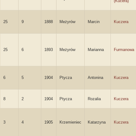
(Kučera)
25
9
1888
Meżyrów
Marcin
Kuczera
25
6
1893
Meżyrów
Marianna
Furmanowa
6
5
1904
Ptycza
Antonina
Kuczera
8
2
1904
Ptycza
Rozalia
Kuczera
3
4
1905
Krzemieniec
Katarzyna
Kuczera