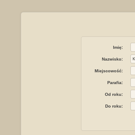
Imię:
Nazwisko:
Miejscowość:
Parafia:
Od roku:
Do roku: