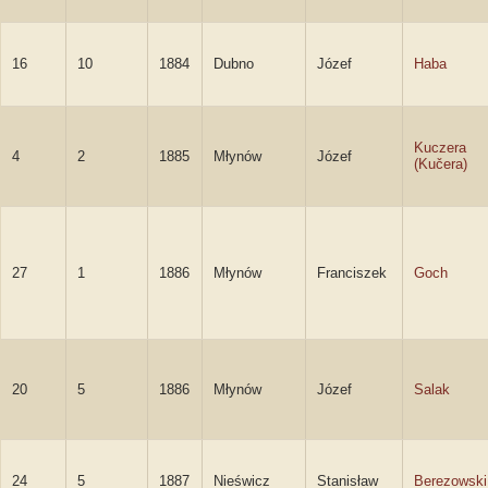
16
10
1884
Dubno
Józef
Haba
Kuczera
4
2
1885
Młynów
Józef
(Kučera)
27
1
1886
Młynów
Franciszek
Goch
20
5
1886
Młynów
Józef
Salak
24
5
1887
Nieświcz
Stanisław
Berezowski