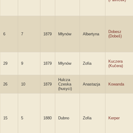
Dobesz
6
7
1879
Młynów
Albertyna
(Dobeš)
Kuczera
29
9
1879
Młynów
Zofia
(Kučera)
Hulcza
26
10
1879
Czeska
Anastazja
Kowanda
(husyci)
15
5
1880
Dubno
Zofia
Kerper