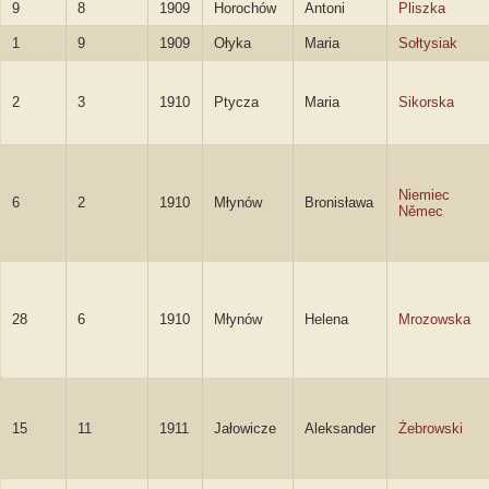
9
8
1909
Horochów
Antoni
Pliszka
1
9
1909
Ołyka
Maria
Sołtysiak
2
3
1910
Ptycza
Maria
Sikorska
Niemiec
6
2
1910
Młynów
Bronisława
Němec
28
6
1910
Młynów
Helena
Mrozowska
15
11
1911
Jałowicze
Aleksander
Żebrowski