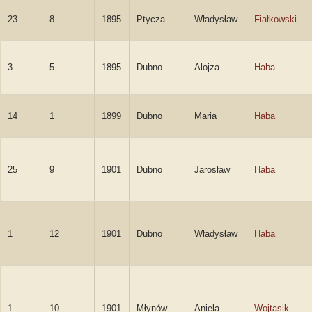
23
8
1895
Ptycza
Władysław
Fiałkowski
3
5
1895
Dubno
Alojza
Haba
14
1
1899
Dubno
Maria
Haba
25
9
1901
Dubno
Jarosław
Haba
1
12
1901
Dubno
Władysław
Haba
1
10
1901
Młynów
Aniela
Wojtasik