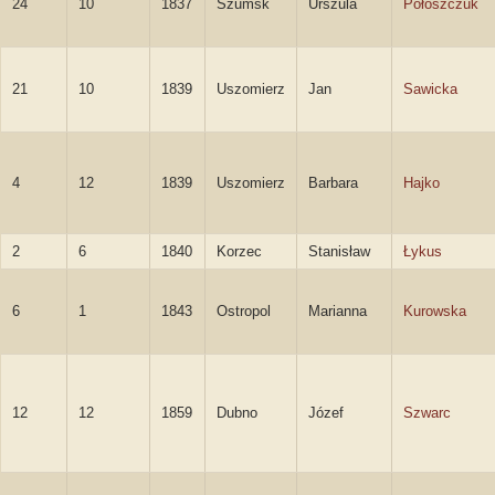
24
10
1837
Szumsk
Urszula
Połoszczuk
21
10
1839
Uszomierz
Jan
Sawicka
4
12
1839
Uszomierz
Barbara
Hajko
2
6
1840
Korzec
Stanisław
Łykus
6
1
1843
Ostropol
Marianna
Kurowska
12
12
1859
Dubno
Józef
Szwarc