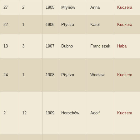
27
2
1905
Młynów
Anna
Kuczera
22
1
1906
Ptycza
Karol
Kuczera
13
3
1907
Dubno
Franciszek
Haba
24
1
1908
Ptycza
Wacław
Kuczera
2
12
1909
Horochów
Adolf
Kuczera