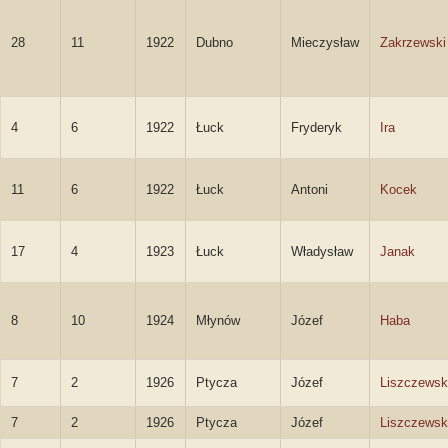
28
11
1922
Dubno
Mieczysław
Zakrzewski
4
6
1922
Łuck
Fryderyk
Ira
11
6
1922
Łuck
Antoni
Kocek
17
4
1923
Łuck
Władysław
Janak
8
10
1924
Młynów
Józef
Haba
7
2
1926
Ptycza
Józef
Liszczewsk
7
2
1926
Ptycza
Józef
Liszczewsk