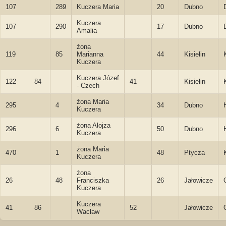
107
289
Kuczera Maria
20
Dubno
Kuczera
107
290
17
Dubno
Amalia
żona
119
85
Marianna
44
Kisielin
Kuczera
Kuczera Józef
122
84
41
Kisielin
- Czech
żona Maria
295
4
34
Dubno
Kuczera
żona Alojza
296
6
50
Dubno
Kuczera
żona Maria
470
1
48
Ptycza
Kuczera
żona
26
48
Franciszka
26
Jałowicze
Kuczera
Kuczera
41
86
52
Jałowicze
Wacław