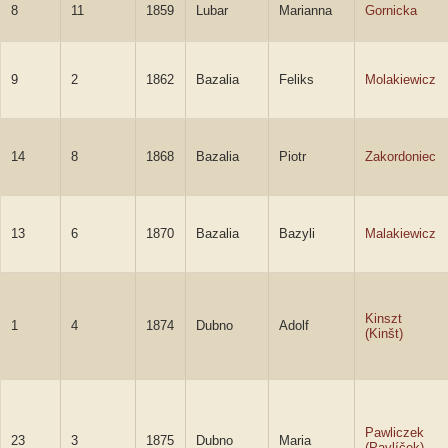
8
11
1859
Lubar
Marianna
Gornicka
9
2
1862
Bazalia
Feliks
Molakiewicz
14
8
1868
Bazalia
Piotr
Zakordoniec
13
6
1870
Bazalia
Bazyli
Malakiewicz
Kinszt
1
4
1874
Dubno
Adolf
(Kinšt)
Pawliczek
23
3
1875
Dubno
Maria
(Pavlíček)