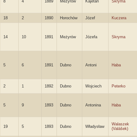
8
4
1889
Meżyrów
Kajetan
Skryma
18
2
1890
Horochów
Józef
Kuczera
14
10
1891
Meżyrów
Józefa
Skryma
5
6
1891
Dubno
Antoni
Haba
2
1
1892
Dubno
Wojciech
Peterko
5
9
1893
Dubno
Antonina
Haba
Walaszek
19
5
1893
Dubno
Władysław
(Valášek)