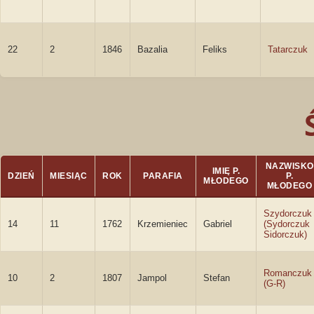
22
2
1846
Bazalia
Feliks
Tatarczuk
NAZWISKO
IMIĘ P.
DZIEŃ
MIESIĄC
ROK
PARAFIA
P.
MŁODEGO
MŁODEGO
Szydorczuk
14
11
1762
Krzemieniec
Gabriel
(Sydorczuk
Sidorczuk)
Romanczuk
10
2
1807
Jampol
Stefan
(G-R)