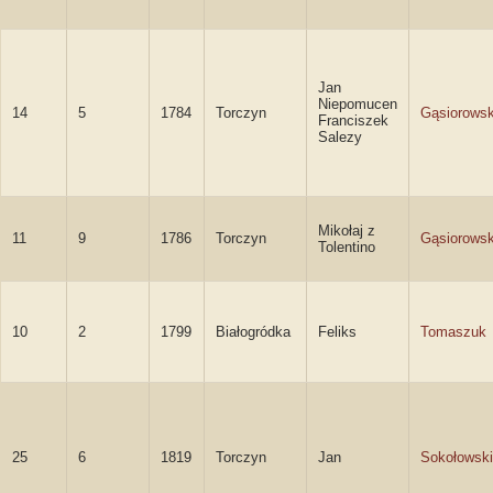
Jan
Niepomucen
14
5
1784
Torczyn
Gąsiorowsk
Franciszek
Salezy
Mikołaj z
11
9
1786
Torczyn
Gąsiorowsk
Tolentino
10
2
1799
Białogródka
Feliks
Tomaszuk
25
6
1819
Torczyn
Jan
Sokołowski