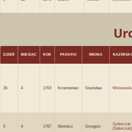
Ur
DZIEŃ
MIESIĄC
ROK
PARAFIA
IMIONA
NAZWISK
26
4
1763
Krzemieniec
Stanisław
Wiśniowski
Sydorczuk
5
4
1767
Nieświcz
Grzegorz
(Sidorczuk)