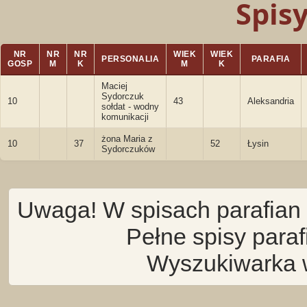
Spis
NR
NR
NR
WIEK
WIEK
PERSONALIA
PARAFIA
GOSP
M
K
M
K
Maciej
Sydorczuk
10
43
Aleksandria
sołdat - wodny
komunikacji
żona Maria z
10
37
52
Łysin
Sydorczuków
Uwaga! W spisach parafian 
Pełne spisy para
Wyszukiwarka 