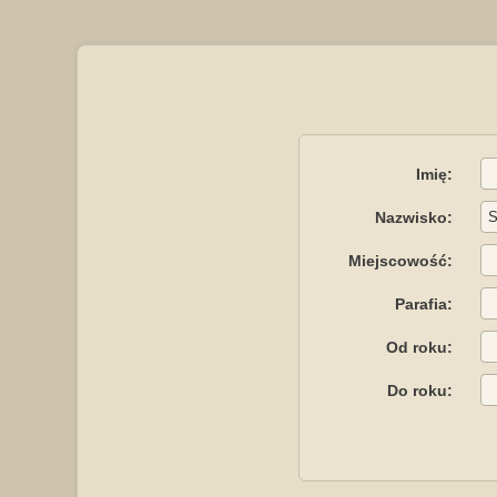
Imię:
Nazwisko:
Miejscowość:
Parafia:
Od roku:
Do roku: