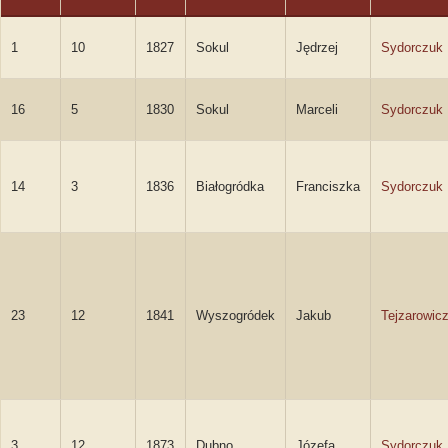
1
10
1827
Sokul
Jędrzej
Sydorczuk
16
5
1830
Sokul
Marceli
Sydorczuk
14
3
1836
Białogródka
Franciszka
Sydorczuk
23
12
1841
Wyszogródek
Jakub
Tejzarowic
3
12
1873
Dubno
Józefa
Sydorczuk