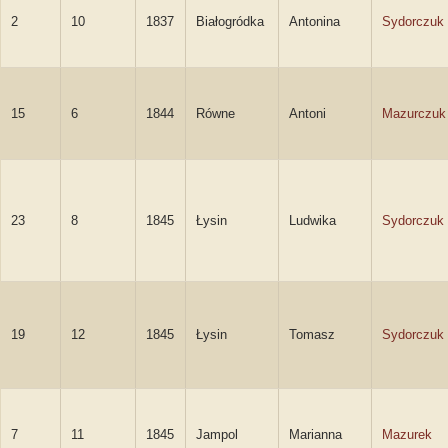
2
10
1837
Białogródka
Antonina
Sydorczuk
15
6
1844
Równe
Antoni
Mazurczuk
23
8
1845
Łysin
Ludwika
Sydorczuk
19
12
1845
Łysin
Tomasz
Sydorczuk
7
11
1845
Jampol
Marianna
Mazurek