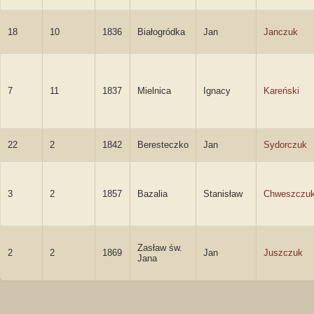
18
10
1836
Białogródka
Jan
Janczuk
7
11
1837
Mielnica
Ignacy
Kareński
22
2
1842
Beresteczko
Jan
Sydorczuk
3
2
1857
Bazalia
Stanisław
Chweszczu
Zasław św.
2
2
1869
Jan
Juszczuk
Jana