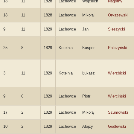
18
11
1828
Lachowce
Wojciech
Nagórny
18
11
1828
Lachowce
Mikołaj
Oryszewski
9
11
1829
Lachowce
Jan
Sieszycki
25
8
1829
Kotelnia
Kasper
Palczyński
3
11
1829
Kotelnia
Łukasz
Wierzbicki
9
6
1829
Lachowce
Piotr
Wierciński
17
2
1829
Lachowce
Mikołaj
Szumowski
10
2
1829
Lachowce
Alojzy
Godlewski