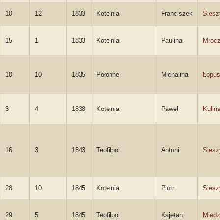
10
12
1833
Kotelnia
Franciszek
Siesz
15
1
1833
Kotelnia
Paulina
Mroc
10
10
1835
Połonne
Michalina
Łopus
3
4
1838
Kotelnia
Paweł
Kulińs
16
3
1843
Teofilpol
Antoni
Siesz
28
10
1845
Kotelnia
Piotr
Siesz
29
5
1845
Teofilpol
Kajetan
Miedz