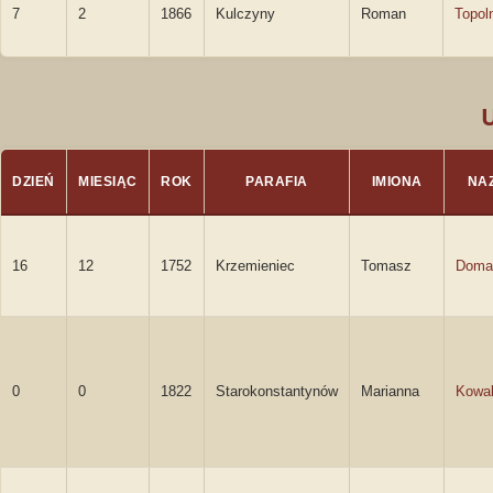
7
2
1866
Kulczyny
Roman
Topoln
DZIEŃ
MIESIĄC
ROK
PARAFIA
IMIONA
NA
16
12
1752
Krzemieniec
Tomasz
Doma
0
0
1822
Starokonstantynów
Marianna
Kowa