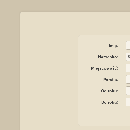
Imię:
Nazwisko:
Miejscowość:
Parafia:
Od roku:
Do roku: