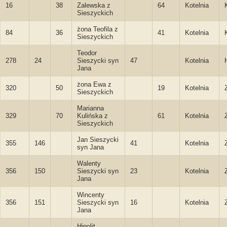
16
38
Zalewska z
64
Kotelnia
Sieszyckich
żona Teofila z
84
36
41
Kotelnia
Sieszyckich
Teodor
278
24
Sieszycki syn
47
Kotelnia
Jana
żona Ewa z
320
50
19
Kotelnia
Sieszyckich
Marianna
329
70
Kulińska z
61
Kotelnia
Sieszyckich
Jan Sieszycki
355
146
41
Kotelnia
syn Jana
Walenty
356
150
Sieszycki syn
23
Kotelnia
Jana
Wincenty
356
151
Sieszycki syn
16
Kotelnia
Jana
Hipolit