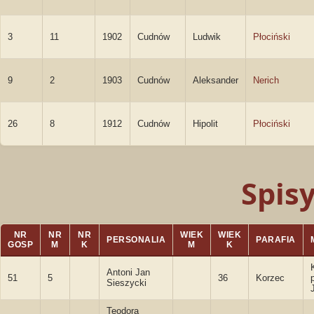
3
11
1902
Cudnów
Ludwik
Płociński
9
2
1903
Cudnów
Aleksander
Nerich
26
8
1912
Cudnów
Hipolit
Płociński
Spis
NR
NR
NR
WIEK
WIEK
PERSONALIA
PARAFIA
GOSP
M
K
M
K
Antoni Jan
51
5
36
Korzec
Sieszycki
Teodora