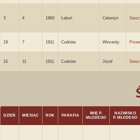
3
4
1860
Łabuń
Celestyn
Siesz
19
7
1911
Cudnów
Wincenty
Przew
15
11
1911
Cudnów
Józef
Siesz
IMIĘ P.
NAZWISKO
DZIEŃ
MIESIĄC
ROK
PARAFIA
MŁODEGO
P. MŁODEGO