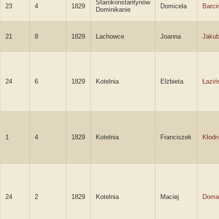
Starokonstantynów
23
4
1829
Domicela
Barci
Dominikanie
21
8
1829
Lachowce
Joanna
Jaku
24
6
1829
Kotelnia
Elżbieta
Łaziń
1
4
1829
Kotelnia
Franciszek
Kłodn
24
2
1829
Kotelnia
Maciej
Doma