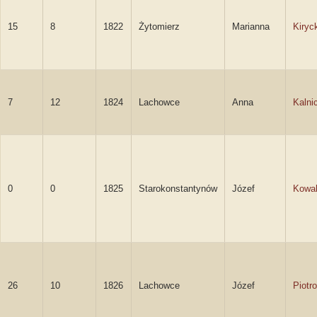
15
8
1822
Żytomierz
Marianna
Kiryc
7
12
1824
Lachowce
Anna
Kalni
0
0
1825
Starokonstantynów
Józef
Kowal
26
10
1826
Lachowce
Józef
Piotr