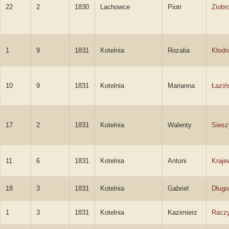
22
2
1830
Lachowce
Piotr
Ziobr
1
9
1831
Kotelnia
Rozalia
Kłodn
10
9
1831
Kotelnia
Marianna
Łaziń
17
2
1831
Kotelnia
Walenty
Siesz
11
6
1831
Kotelnia
Antoni
Kraje
18
3
1831
Kotelnia
Gabriel
Długo
1
3
1831
Kotelnia
Kazimierz
Raczy