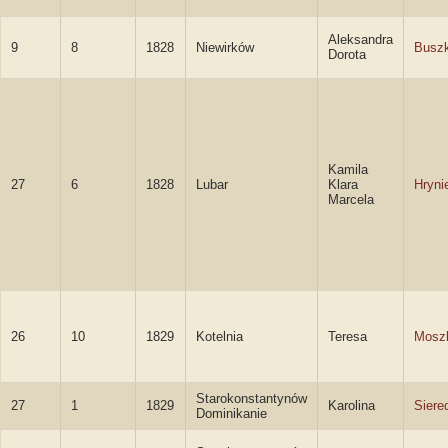
Aleksandra
9
8
1828
Niewirków
Buszk
Dorota
Kamila
27
6
1828
Lubar
Klara
Hryni
Marcela
26
10
1829
Kotelnia
Teresa
Mosz
Starokonstantynów
27
1
1829
Karolina
Siere
Dominikanie