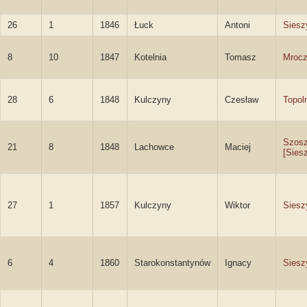
26
1
1846
Łuck
Antoni
Siesz
8
10
1847
Kotelnia
Tomasz
Mrocz
28
6
1848
Kulczyny
Czesław
Topoln
Szosz
21
8
1848
Lachowce
Maciej
[Sies
27
1
1857
Kulczyny
Wiktor
Siesz
6
4
1860
Starokonstantynów
Ignacy
Siesz