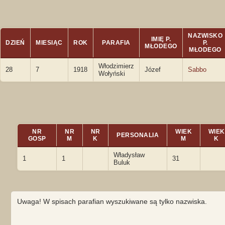
NAZWISKO
IMIĘ P.
DZIEŃ
MIESIĄC
ROK
PARAFIA
P.
MŁODEGO
MŁODEGO
Włodzimierz
28
7
1918
Józef
Sabbo
Wołyński
NR
NR
NR
WIEK
WIEK
PERSONALIA
GOSP
M
K
M
K
Władysław
1
1
31
Buluk
Uwaga! W spisach parafian wyszukiwane są tylko nazwiska.