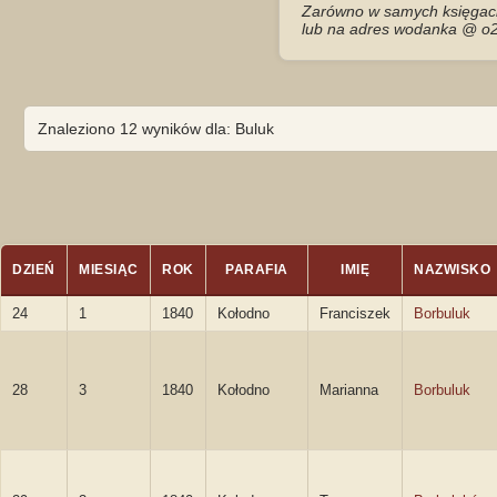
Zarówno w samych księgach 
lub na adres wodanka @ o2
Znaleziono 12 wyników dla: Buluk
DZIEŃ
MIESIĄC
ROK
PARAFIA
IMIĘ
NAZWISKO
24
1
1840
Kołodno
Franciszek
Borbuluk
28
3
1840
Kołodno
Marianna
Borbuluk