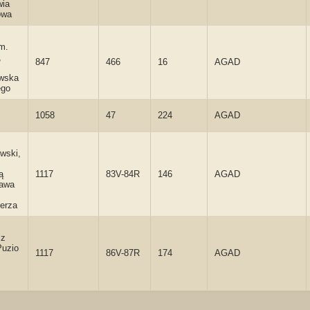
wia
owa
m.
,
847
466
16
AGAD
ewska
ego
1058
47
224
AGAD
wski,
ą
1117
83V-84R
146
AGAD
ława
erza
 z
Puzio
1117
86V-87R
174
AGAD