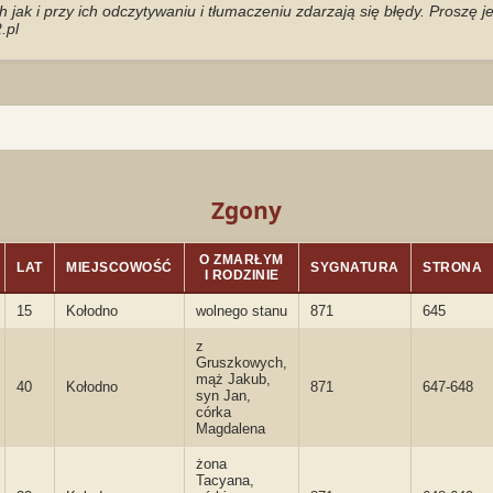
jak i przy ich odczytywaniu i tłumaczeniu zdarzają się błędy. Proszę 
.pl
Zgony
O ZMARŁYM
LAT
MIEJSCOWOŚĆ
SYGNATURA
STRONA
I RODZINIE
15
Kołodno
wolnego stanu
871
645
z
Gruszkowych,
mąż Jakub,
40
Kołodno
871
647-648
syn Jan,
córka
Magdalena
żona
Tacyana,