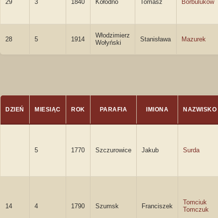
29
3
1840
Kołodno
Tomasz
Borbuluków
Włodzimierz
28
5
1914
Stanisława
Mazurek
Wołyński
DZIEŃ
MIESIĄC
ROK
PARAFIA
IMIONA
NAZWISKO
5
1770
Szczurowice
Jakub
Surda
Tomciuk
14
4
1790
Szumsk
Franciszek
Tomczuk