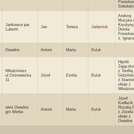
Paraske
Sobuluk
Andrzej
Muzyka 
Jankowce par.
Krystyny
Jan
Teresa
Jadamiuk
Luboml
Dorota
Fronski
ż. Ignac
Owadno
Antoni
Maria
Buluk
Hipolit
Zajączko
Włodzimierz
z Teofilą
ul.Ostrowiecka
Józef
Emilia
Buluk
Gidzińsk
11
ż.Stanis
oboje z
Włodzimi
Józef
Kudłacik
wieś Owadno
Rozalią 
Antoni
Maria
Buluk
gm.Werba
ż.Józefa
oboje z
Owadna