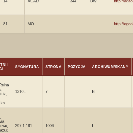
14
AGAD
344
DW
http://aga
81
MO
http://aga
NI I
SYGNATURA
STRONA
POZYCJA
ARCHIWUM/SKANY
GI
 Reina
,
1310L
7
B
luk,
ska
,
wia
kowa,
297-1-181
100R
Ł
azur,