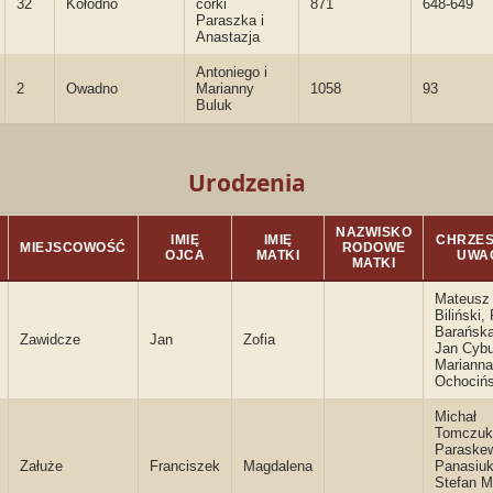
32
Kołodno
córki
871
648-649
Paraszka i
Anastazja
Antoniego i
2
Owadno
Marianny
1058
93
Buluk
Urodzenia
NAZWISKO
IMIĘ
IMIĘ
CHRZEST
MIEJSCOWOŚĆ
RODOWE
OJCA
MATKI
UWA
MATKI
Mateusz
Biliński,
Barańska
Zawidcze
Jan
Zofia
Jan Cybu
Marianna
Ochociń
Michał
Tomczuk
Paraske
Załuże
Franciszek
Magdalena
Panasiu
Stefan M