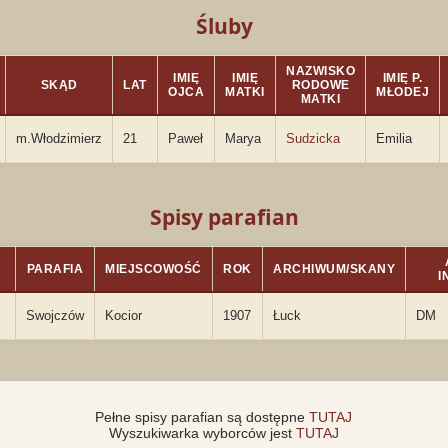
Śluby
NAZWISKO
IMIĘ
IMIĘ
IMIĘ P.
SKĄD
LAT
RODOWE
OJCA
MATKI
MŁODEJ
MATKI
m.Włodzimierz
21
Paweł
Marya
Sudzicka
Emilia
Spisy parafian
PARAFIA
MIEJSCOWOŚĆ
ROK
ARCHIWUM/SKANY
I
Swojczów
Kocior
1907
Łuck
DM
Pełne spisy parafian są dostępne
TUTAJ
Wyszukiwarka wyborców jest
TUTAJ