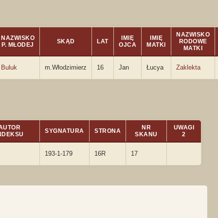
NAZWISKO
NAZWISKO
IMIĘ
IMIĘ
SKĄD
LAT
RODOWE
P. MŁODEJ
OJCA
MATKI
MATKI
Buluk
m.Włodzimierz
16
Jan
Łucya
Zaklekta
AUTOR
NR
UWAGI
SYGNATURA
STRONA
NDEKSU
SKANU
2
193-1-179
16R
17