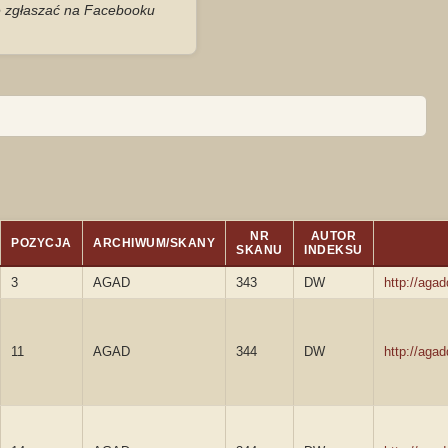
je zgłaszać na Facebooku
NR
AUTOR
POZYCJA
ARCHIWUM/SKANY
SKANU
INDEKSU
3
AGAD
343
DW
http://aga
11
AGAD
344
DW
http://aga