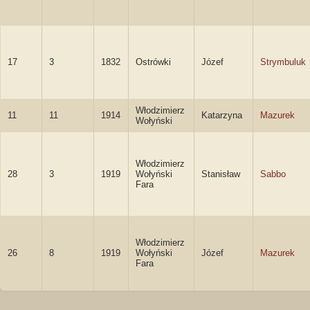
17
3
1832
Ostrówki
Józef
Strymbuluk
Włodzimierz
11
11
1914
Katarzyna
Mazurek
Wołyński
Włodzimierz
28
3
1919
Wołyński
Stanisław
Sabbo
Fara
Włodzimierz
26
8
1919
Wołyński
Józef
Mazurek
Fara