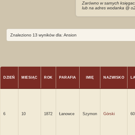
Zarówno w samych księgach 
lub na adres wodanka @ o2
Znaleziono 13 wyników dla: Ansion
DZIEŃ
MIESIĄC
ROK
PARAFIA
IMIĘ
NAZWISKO
L
6
10
1872
Łanowce
Szymon
Górski
60