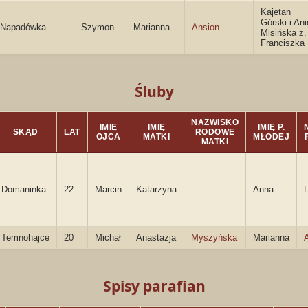
Kajetan
Górski i Ani
Napadówka
Szymon
Marianna
Ansion
Misińska ż.
Franciszka
Śluby
NAZWISKO
IMIĘ
IMIĘ
IMIĘ P.
SKĄD
LAT
RODOWE
OJCA
MATKI
MŁODEJ
MATKI
Domaninka
22
Marcin
Katarzyna
Anna
Temnohajce
20
Michał
Anastazja
Myszyńska
Marianna
Spisy parafian