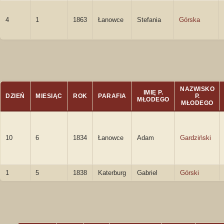
4
1
1863
Łanowce
Stefania
Górska
NAZWISKO
IMIĘ P.
DZIEŃ
MIESIĄC
ROK
PARAFIA
P.
MŁODEGO
MŁODEGO
10
6
1834
Łanowce
Adam
Gardziński
1
5
1838
Katerburg
Gabriel
Górski