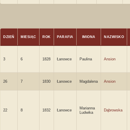
DZIEŃ
MIESIĄC
ROK
PARAFIA
IMIONA
NAZWISKO
3
6
1828
Łanowce
Paulina
Ansion
26
7
1830
Łanowce
Magdalena
Ansion
Marianna
22
8
1832
Łanowce
Dąbrowska
Ludwika