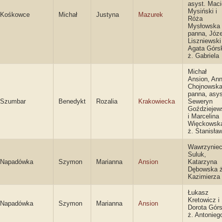
asyst. Maci
Mysiński i
Kośkowce
Michał
Justyna
Mazurek
Róża
Mysłowska
panna, Józe
Liszniewski 
Agata Górs
ż. Gabriela
Michał
Ansion, An
Chojnowsk
panna, asys
Szumbar
Benedykt
Rozalia
Krakowiecka
Seweryn
Goździejew
i Marcelina
Więckowsk
ż. Stanisła
Wawrzynie
Suluk,
Napadówka
Szymon
Marianna
Ansion
Katarzyna
Dębowska ż
Kazimierza
Łukasz
Kretowicz i
Napadówka
Szymon
Marianna
Ansion
Dorota Gór
ż. Antonieg