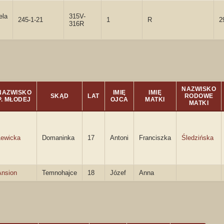
ela
315V-
245-1-21
1
R
2
316R
NAZWISKO
NAZWISKO
IMIĘ
IMIĘ
SKĄD
LAT
RODOWE
P. MŁODEJ
OJCA
MATKI
MATKI
Lewicka
Domaninka
17
Antoni
Franciszka
Śledzińska
Ansion
Temnohajce
18
Józef
Anna