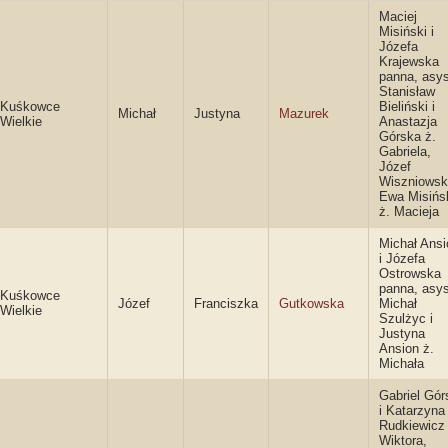
Maciej
Misiński i
Józefa
Krajewska
panna, asys
Stanisław
Kuśkowce
Bieliński i
Michał
Justyna
Mazurek
Wielkie
Anastazja
Górska ż.
Gabriela,
Józef
Wiszniowski
Ewa Misińs
ż. Macieja
Michał Ansi
i Józefa
Ostrowska
panna, asys
Kuśkowce
Józef
Franciszka
Gutkowska
Michał
Wielkie
Szulżyc i
Justyna
Ansion ż.
Michała
Gabriel Gór
i Katarzyna
Rudkiewicz 
Wiktora,