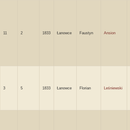
11
2
1833
Łanowce
Faustyn
Ansion
3
5
1833
Łanowce
Florian
Leśniewski