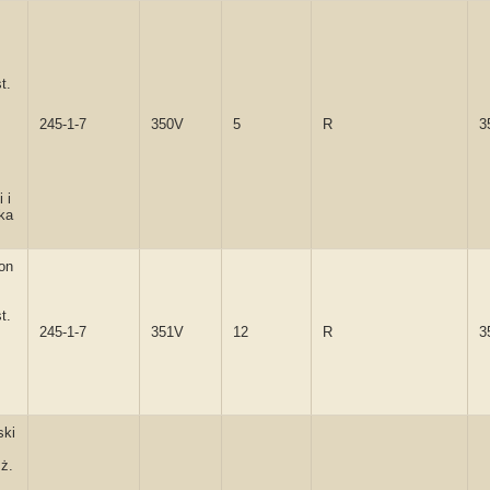
t.
245-1-7
350V
5
R
3
 i
ka
on
t.
245-1-7
351V
12
R
3
ski
ż.