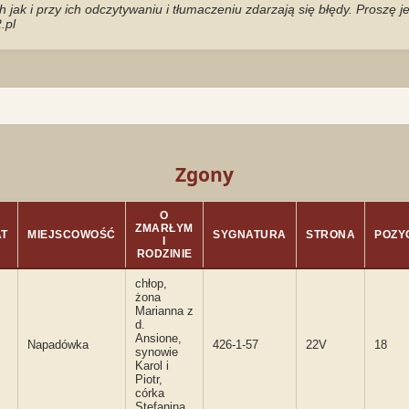
jak i przy ich odczytywaniu i tłumaczeniu zdarzają się błędy. Proszę 
.pl
Zgony
O
ZMARŁYM
AT
MIEJSCOWOŚĆ
SYGNATURA
STRONA
POZY
I
RODZINIE
chłop,
żona
Marianna z
d.
Ansione,
Napadówka
426-1-57
22V
18
synowie
Karol i
Piotr,
córka
Stefanina