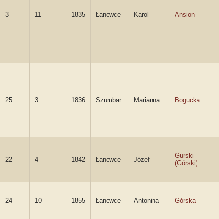
3
11
1835
Łanowce
Karol
Ansion
25
3
1836
Szumbar
Marianna
Bogucka
Gurski
22
4
1842
Łanowce
Józef
(Górski)
24
10
1855
Łanowce
Antonina
Górska