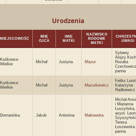
Urodzenia
NAZWISKO
IMIĘ
IMIĘ
CHRZESTNI
MIEJSCOWOŚĆ
RODOWE
OJCA
MATKI
UWAGI
MATKI
Sylwery
Alojzy Koch
Kuśkowce
Michał
Justyna
Mazur
Rozalia
Wielkie
Czechowic
panna
Feliks Lorot
Kuśkowce
Michał
Justyna
Mazurkiewicz
Katarzyna
Wielkie
Radkiewicz
Michał Ansi
i Marianna
Łuszyńska,
asyst. Leon
Domaninka
Jakub
Antonina
Makowska
Szyszyński 
Teresa
Łoszewska
panna