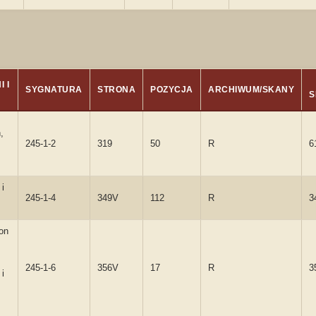
 I
SYGNATURA
STRONA
POZYCJA
ARCHIWUM/SKANY
S
,
245-1-2
319
50
R
6
z
 i
245-1-4
349V
112
R
3
on
245-1-6
356V
17
R
3
i