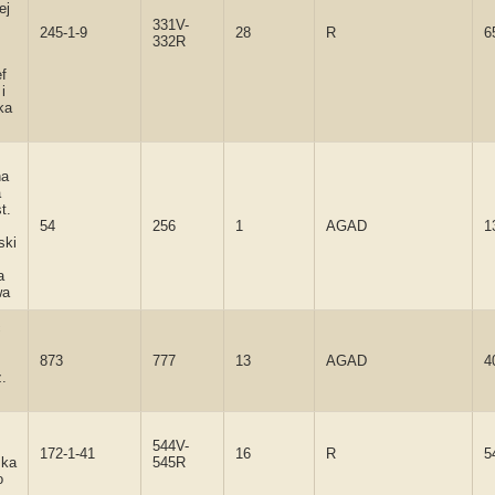
ej
331V-
245-1-9
28
R
6
332R
f
i
ka
na
a
t.
54
256
1
AGAD
1
ski
a
wa
c
873
777
13
AGAD
4
.
544V-
172-1-41
16
R
5
ska
545R
o