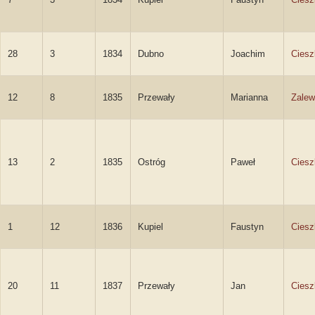
28
3
1834
Dubno
Joachim
Ciesz
12
8
1835
Przewały
Marianna
Zale
13
2
1835
Ostróg
Paweł
Ciesz
1
12
1836
Kupiel
Faustyn
Ciesz
20
11
1837
Przewały
Jan
Ciesz