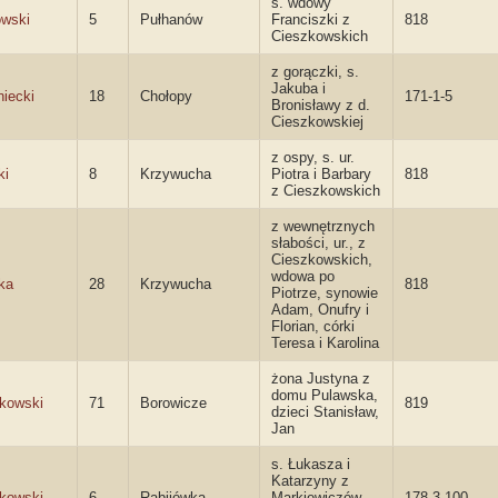
s. wdowy
wski
5
Pułhanów
Franciszki z
818
Cieszkowskich
z gorączki, s.
Jakuba i
niecki
18
Chołopy
171-1-5
Bronisławy z d.
Cieszkowskiej
z ospy, s. ur.
ki
8
Krzywucha
Piotra i Barbary
818
z Cieszkowskich
z wewnętrznych
słabości, ur., z
Cieszkowskich,
wdowa po
ka
28
Krzywucha
818
Piotrze, synowie
Adam, Onufry i
Florian, córki
Teresa i Karolina
żona Justyna z
domu Pulawska,
kowski
71
Borowicze
819
dzieci Stanisław,
Jan
s. Łukasza i
Katarzyny z
kowski
6
Rabijówka
Markiewiczów,
178-3-100