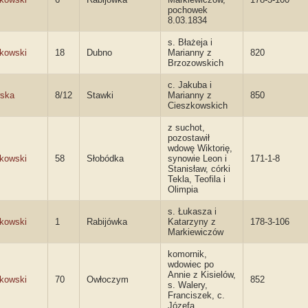
pochowek
8.03.1834
s. Błażeja i
kowski
18
Dubno
Marianny z
820
Brzozowskich
c. Jakuba i
wska
8/12
Stawki
Marianny z
850
Cieszkowskich
z suchot,
pozostawił
wdowę Wiktorię,
kowski
58
Słobódka
synowie Leon i
171-1-8
Stanisław, córki
Tekla, Teofila i
Olimpia
s. Łukasza i
kowski
1
Rabijówka
Katarzyny z
178-3-106
Markiewiczów
komornik,
wdowiec po
Annie z Kisielów,
kowski
70
Owłoczym
852
s. Walery,
Franciszek, c.
Józefa