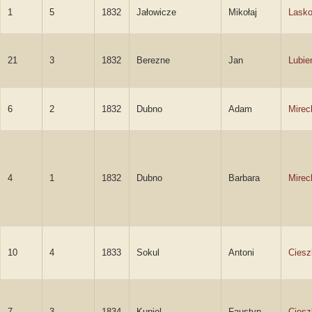
1
5
1832
Jałowicze
Mikołaj
Lasko
21
3
1832
Berezne
Jan
Lubie
6
2
1832
Dubno
Adam
Mirec
4
1
1832
Dubno
Barbara
Mirec
10
4
1833
Sokul
Antoni
Ciesz
7
3
1834
Kupiel
Faustyn
Ciesz