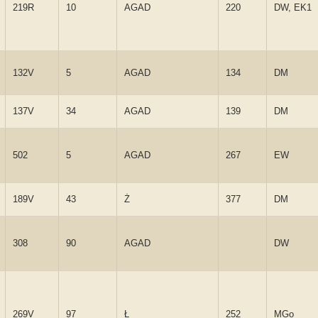
219R
10
AGAD
220
DW, EK1
132V
5
AGAD
134
DM
137V
34
AGAD
139
DM
502
5
AGAD
267
EW
189V
43
Ż
377
DM
308
90
AGAD
DW
269V
97
Ł
252
MGo