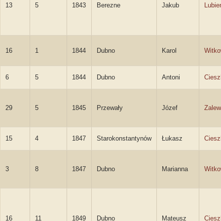
13
5
1843
Berezne
Jakub
Lubie
16
1
1844
Dubno
Karol
Witko
6
5
1844
Dubno
Antoni
Ciesz
29
5
1845
Przewały
Józef
Zalew
15
4
1847
Starokonstantynów
Łukasz
Ciesz
3
8
1847
Dubno
Marianna
Witk
16
11
1849
Dubno
Mateusz
Ciesz