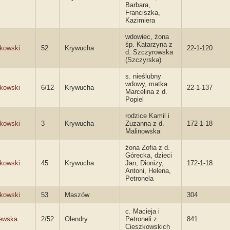
Barbara,
Franciszka,
Kazimiera
wdowiec, żona
śp. Katarzyna z
kowski
52
Krywucha
22-1-120
d. Szczyrowska
(Szczyrska)
s. nieślubny
wdowy, matka
kowski
6/12
Krywucha
22-1-137
Marcelina z d.
Popiel
rodzice Kamil i
kowski
3
Krywucha
Zuzanna z d.
172-1-18
Malinowska
żona Zofia z d.
Górecka, dzieci
kowski
45
Krywucha
Jan, Dionizy,
172-1-18
Antoni, Helena,
Petronela
kowski
53
Maszów
304
c. Macieja i
ewska
2/52
Olendry
Petroneli z
841
Cieszkowskich