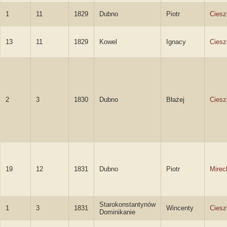
1
11
1829
Dubno
Piotr
Ciesz
13
11
1829
Kowel
Ignacy
Ciesz
2
3
1830
Dubno
Błażej
Ciesz
19
12
1831
Dubno
Piotr
Mirec
Starokonstantynów
1
3
1831
Wincenty
Ciesz
Dominikanie