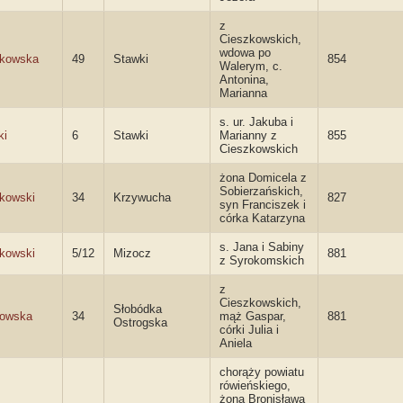
z
Cieszkowskich,
wdowa po
zkowska
49
Stawki
854
Walerym, c.
Antonina,
Marianna
s. ur. Jakuba i
ki
6
Stawki
Marianny z
855
Cieszkowskich
żona Domicela z
Sobierzańskich,
kowski
34
Krzywucha
827
syn Franciszek i
córka Katarzyna
s. Jana i Sabiny
kowski
5/12
Mizocz
881
z Syrokomskich
z
Cieszkowskich,
Słobódka
kowska
34
mąż Gaspar,
881
Ostrogska
córki Julia i
Aniela
chorąży powiatu
rówieńskiego,
żona Bronisława