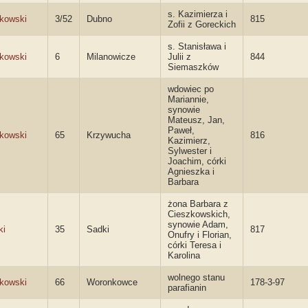
s. Kazimierza i
kowski
3/52
Dubno
815
Zofii z Goreckich
s. Stanisława i
kowski
6
Milanowicze
Julii z
844
Siemaszków
wdowiec po
Mariannie,
synowie
Mateusz, Jan,
Paweł,
kowski
65
Krzywucha
816
Kazimierz,
Sylwester i
Joachim, córki
Agnieszka i
Barbara
żona Barbara z
Cieszkowskich,
synowie Adam,
ki
35
Sadki
817
Onufry i Florian,
córki Teresa i
Karolina
wolnego stanu
kowski
66
Woronkowce
178-3-97
parafianin