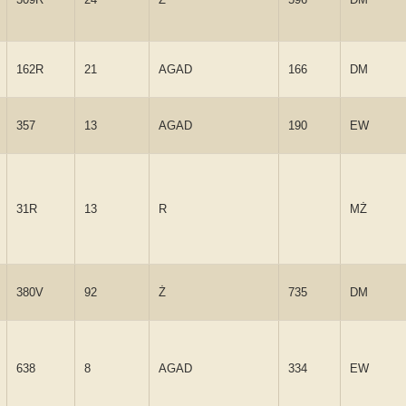
162R
21
AGAD
166
DM
357
13
AGAD
190
EW
31R
13
R
MŻ
380V
92
Ż
735
DM
638
8
AGAD
334
EW