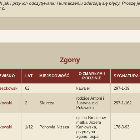
jak i przy ich odczytywaniu i tłumaczeniu zdarzają się błędy. Proszę 
.pl
Zgony
O ZMARŁYM I
ZWISKO
LAT
MIEJSCOWOŚĆ
SYGNATURA
RODZINIE
eszkowski
62
kawaler
297-1-39
rodzice Antoni i
kowski
2
Skurcze
Justyna z d.
297-1-162
Puławska
ojciec Bronisław,
matka Józefa
kowski
1/12
Pohoryła Niższa
Kaniowska,
178-3-93
przyczyna
zgonu: ospa