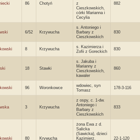
niecki
86
Chotyń
z
882
Cieszkowskich,
córki Marianna i
Cecylia
s. Antoniego i
wski
6/52
Krzywucha
Barbary z
830
Cieszkowskich
s. Kazimierza i
kowski
8
Krzywucha
830
Zofii z Goreckich
s. Jakuba i
Marianny z
ski
18
Stawki
860
Cieszkowskich,
kawaler
wdowiec, syn
kowski
96
Woronkowce
178-3-116
Tomasz
z ospy, c. 1-dw.
Antoniego i
owska
3
Krzywucha
833
Barbary z
Cieszkowskich
żona Ewa z d.
Salicka
(Sawicka), dzieci
kowski
80
Krywucha
Kazimierz,
22-1-120