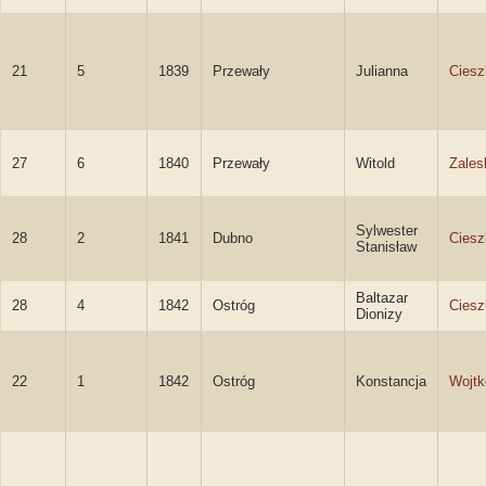
21
5
1839
Przewały
Julianna
Cies
27
6
1840
Przewały
Witold
Zales
Sylwester
28
2
1841
Dubno
Ciesz
Stanisław
Baltazar
28
4
1842
Ostróg
Ciesz
Dionizy
22
1
1842
Ostróg
Konstancja
Wojt