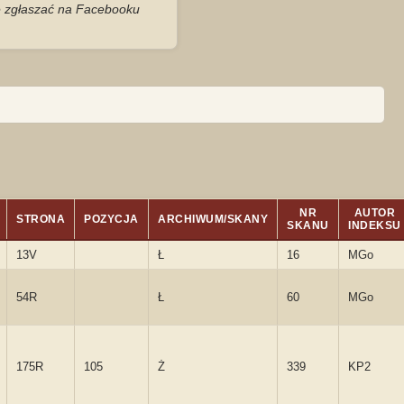
je zgłaszać na Facebooku
NR
AUTOR
STRONA
POZYCJA
ARCHIWUM/SKANY
SKANU
INDEKSU
13V
Ł
16
MGo
54R
Ł
60
MGo
175R
105
Ż
339
KP2