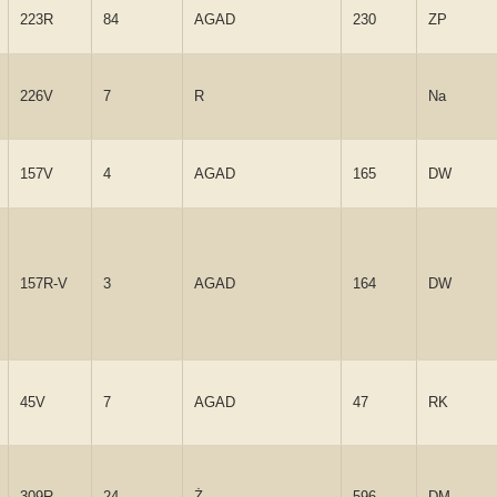
223R
84
AGAD
230
ZP
226V
7
R
Na
157V
4
AGAD
165
DW
157R-V
3
AGAD
164
DW
45V
7
AGAD
47
RK
309R
24
Ż
596
DM