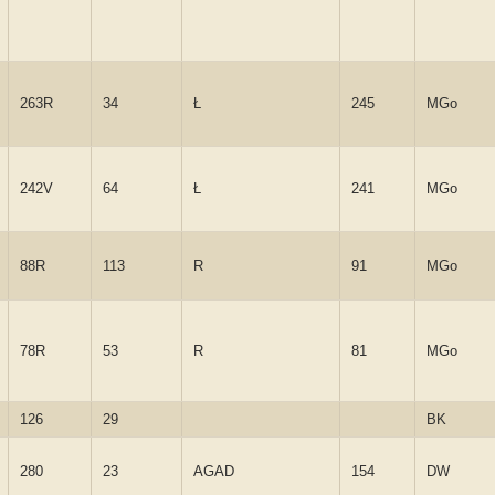
263R
34
Ł
245
MGo
242V
64
Ł
241
MGo
88R
113
R
91
MGo
78R
53
R
81
MGo
126
29
BK
280
23
AGAD
154
DW