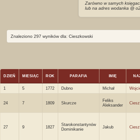
Zarówno w samych księgach 
lub na adres wodanka @ o2
Znaleziono 297 wyników dla: Cieszkowski
DZIEŃ
MIESIĄC
ROK
PARAFIA
IMIĘ
NA
1
5
1772
Dubno
Michał
Wojci
Feliks
24
7
1809
Skurcze
Ciesz
Aleksander
Starokonstantynów
27
9
1827
Jakub
Ciesz
Dominikanie