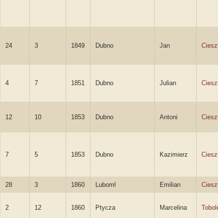
24
3
1849
Dubno
Jan
Ciesz
4
7
1851
Dubno
Julian
Ciesz
12
10
1853
Dubno
Antoni
Ciesz
7
5
1853
Dubno
Kazimierz
Ciesz
28
3
1860
Luboml
Emilian
Ciesz
2
12
1860
Ptycza
Marcelina
Tobol