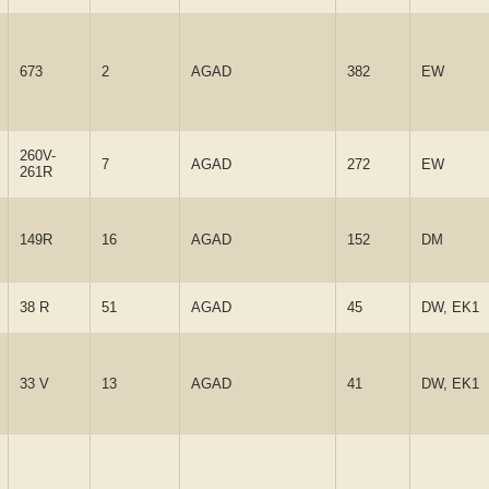
673
2
AGAD
382
EW
260V-
7
AGAD
272
EW
261R
149R
16
AGAD
152
DM
38 R
51
AGAD
45
DW, EK1
33 V
13
AGAD
41
DW, EK1