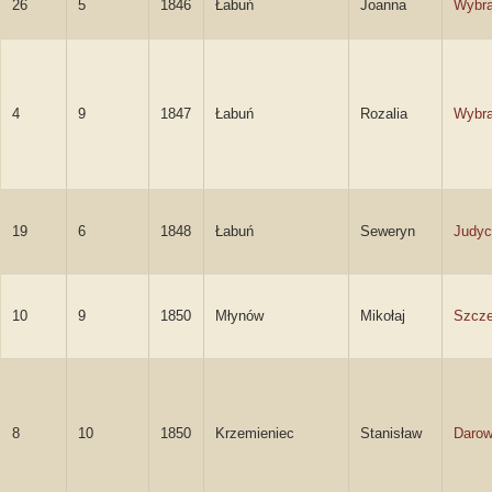
26
5
1846
Łabuń
Joanna
Wybr
4
9
1847
Łabuń
Rozalia
Wybr
19
6
1848
Łabuń
Seweryn
Judyc
10
9
1850
Młynów
Mikołaj
Szcze
8
10
1850
Krzemieniec
Stanisław
Darow