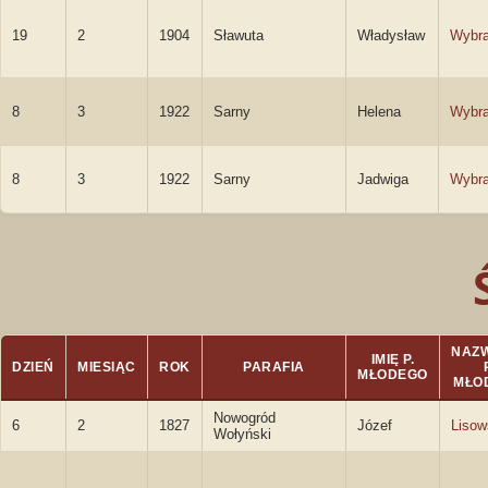
19
2
1904
Sławuta
Władysław
Wybra
8
3
1922
Sarny
Helena
Wybr
8
3
1922
Sarny
Jadwiga
Wybr
NAZ
IMIĘ P.
DZIEŃ
MIESIĄC
ROK
PARAFIA
MŁODEGO
MŁO
Nowogród
6
2
1827
Józef
Lisow
Wołyński