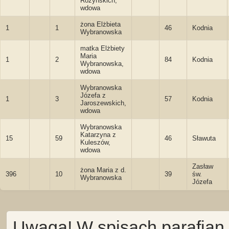
Różyńskich,
wdowa
żona Elżbieta
1
1
46
Kodnia
Wybranowska
matka Elżbiety
Maria
1
2
84
Kodnia
Wybranowska,
wdowa
Wybranowska
Józefa z
1
3
57
Kodnia
Jaroszewskich,
wdowa
Wybranowska
Katarzyna z
15
59
46
Sławuta
Kuleszów,
wdowa
Zasław
żona Maria z d.
396
10
39
św.
Wybranowska
Józefa
Uwaga! W spisach parafian 