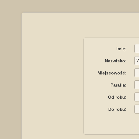
Imię:
Nazwisko:
Miejscowość:
Parafia:
Od roku:
Do roku: