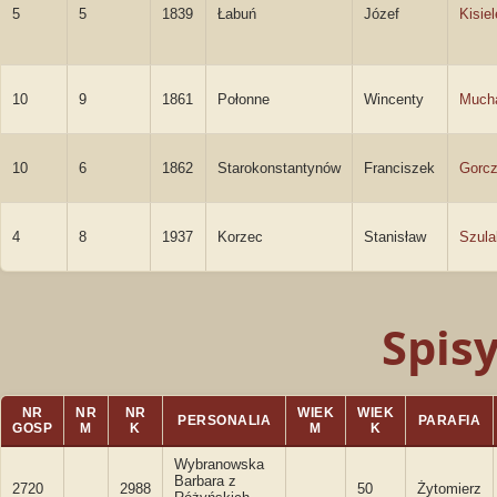
5
5
1839
Łabuń
Józef
Kisie
10
9
1861
Połonne
Wincenty
Mucha
10
6
1862
Starokonstantynów
Franciszek
Gorcz
4
8
1937
Korzec
Stanisław
Szula
Spis
NR
NR
NR
WIEK
WIEK
PERSONALIA
PARAFIA
GOSP
M
K
M
K
Wybranowska
Barbara z
2720
2988
50
Żytomierz