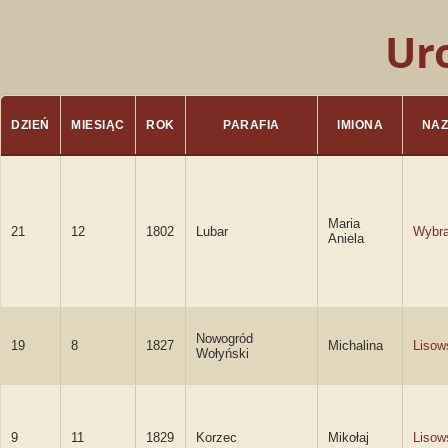
Ur
DZIEŃ
MIESIĄC
ROK
PARAFIA
IMIONA
NAZ
Maria
21
12
1802
Lubar
Wybr
Aniela
Nowogród
19
8
1827
Michalina
Lisow
Wołyński
9
11
1829
Korzec
Mikołaj
Lisow