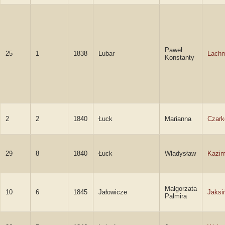
Paweł
25
1
1838
Lubar
Lach
Konstanty
2
2
1840
Łuck
Marianna
Czar
29
8
1840
Łuck
Władysław
Kazim
Małgorzata
10
6
1845
Jałowicze
Jaksi
Palmira