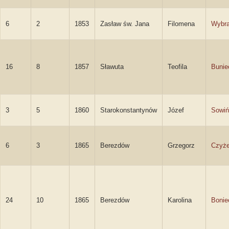
6
2
1853
Zasław św. Jana
Filomena
Wybr
16
8
1857
Sławuta
Teofila
Bunie
3
5
1860
Starokonstantynów
Józef
Sowiń
6
3
1865
Berezdów
Grzegorz
Czyże
24
10
1865
Berezdów
Karolina
Bonie