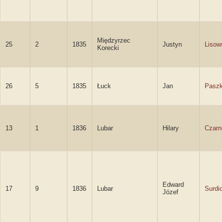
Międzyrzec
25
2
1835
Justyn
Lisow
Korecki
26
5
1835
Łuck
Jan
Paszk
13
1
1836
Lubar
Hilary
Czarn
Edward
17
9
1836
Lubar
Surdi
Józef