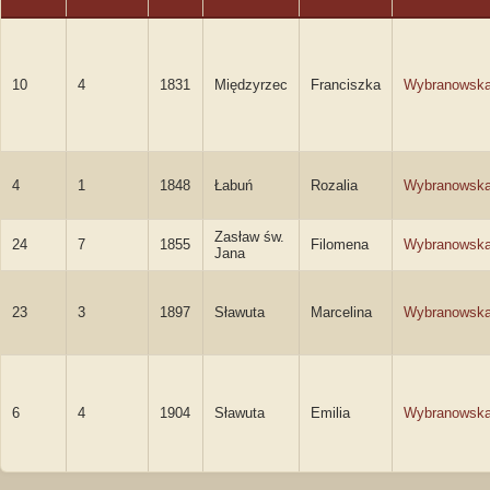
10
4
1831
Międzyrzec
Franciszka
Wybranowsk
4
1
1848
Łabuń
Rozalia
Wybranowsk
Zasław św.
24
7
1855
Filomena
Wybranowsk
Jana
23
3
1897
Sławuta
Marcelina
Wybranowsk
6
4
1904
Sławuta
Emilia
Wybranowsk