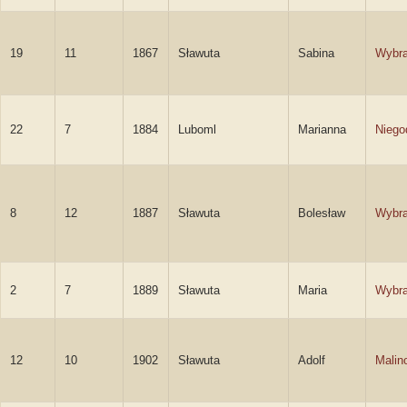
19
11
1867
Sławuta
Sabina
Wybr
22
7
1884
Luboml
Marianna
Niego
8
12
1887
Sławuta
Bolesław
Wybra
2
7
1889
Sławuta
Maria
Wybr
12
10
1902
Sławuta
Adolf
Malin