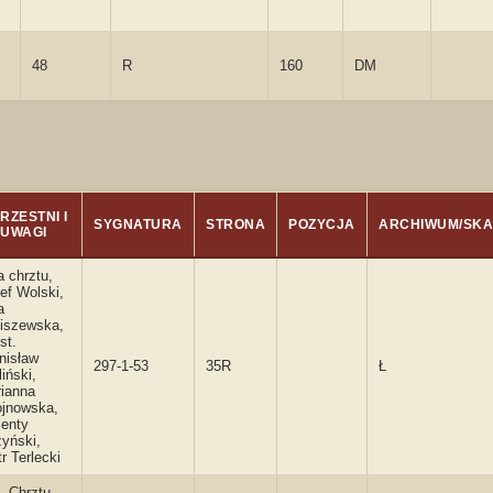
48
R
160
DM
RZESTNI I
SYGNATURA
STRONA
POZYCJA
ARCHIWUM/SK
UWAGI
a chrztu,
ef Wolski,
a
iszewska,
st.
nisław
297-1-53
35R
Ł
liński,
ianna
jnowska,
enty
yński,
tr Terlecki
. Chrztu