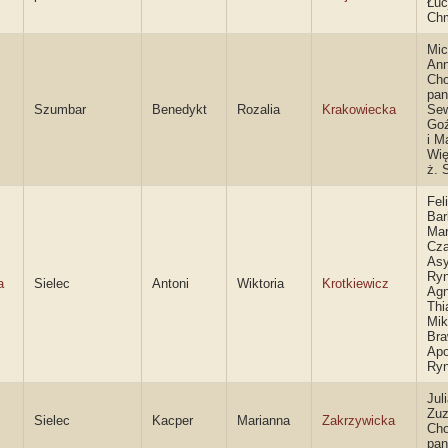
Łuc
Chm
Mic
An
Cho
pan
Szumbar
Benedykt
Rozalia
Krakowiecka
Se
Goź
i M
Wi
ż. 
Fel
Bar
Mar
Cza
Asy
Ryn
a
Sielec
Antoni
Wiktoria
Krotkiewicz
Agn
Thi
Mik
Bra
Apo
Ry
Jul
Zu
Sielec
Kacper
Marianna
Zakrzywicka
Cho
pan