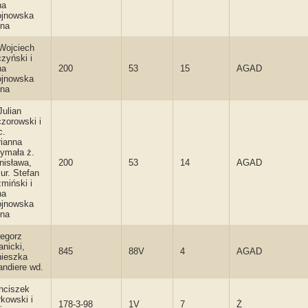
na
jnowska
na
 Wojciech
zyński i
na
200
53
15
AGAD
jnowska
na
Julian
zorowski i
c.
ianna
ymała ż.
nisława,
200
53
14
AGAD
 ur. Stefan
miński i
na
jnowska
na
egorz
anicki,
845
88V
4
AGAD
ieszka
andiere wd.
nciszek
kowski i
178-3-98
1V
7
Ż