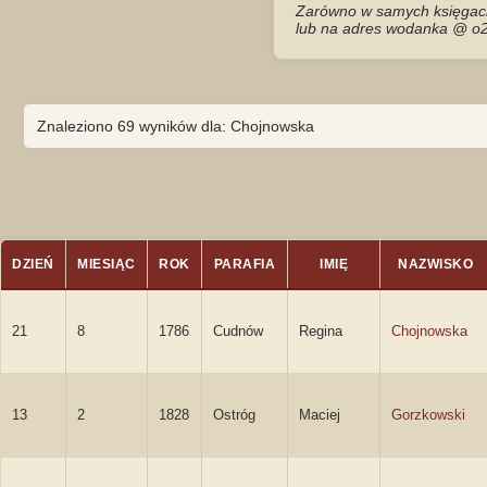
Zarówno w samych księgach 
lub na adres wodanka @ o2
Znaleziono 69 wyników dla: Chojnowska
DZIEŃ
MIESIĄC
ROK
PARAFIA
IMIĘ
NAZWISKO
21
8
1786
Cudnów
Regina
Chojnowska
13
2
1828
Ostróg
Maciej
Gorzkowski