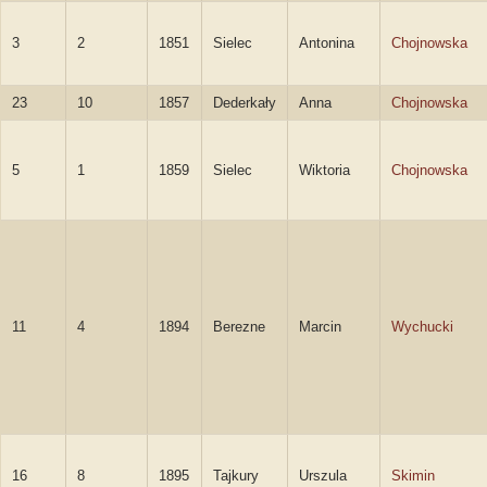
3
2
1851
Sielec
Antonina
Chojnowska
23
10
1857
Dederkały
Anna
Chojnowska
5
1
1859
Sielec
Wiktoria
Chojnowska
11
4
1894
Berezne
Marcin
Wychucki
16
8
1895
Tajkury
Urszula
Skimin