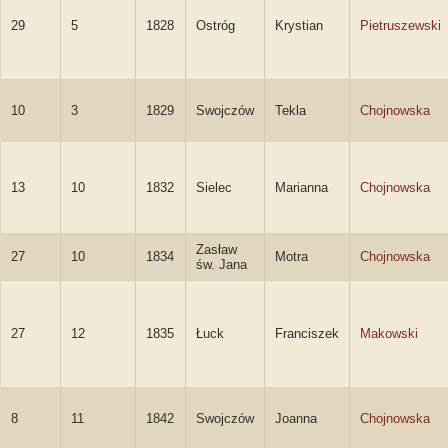
29
5
1828
Ostróg
Krystian
Pietruszewski
10
3
1829
Swojczów
Tekla
Chojnowska
13
10
1832
Sielec
Marianna
Chojnowska
Zasław
27
10
1834
Motra
Chojnowska
św. Jana
27
12
1835
Łuck
Franciszek
Makowski
8
11
1842
Swojczów
Joanna
Chojnowska