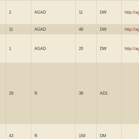
2
AGAD
11
DW
http://
11
AGAD
48
DW
http://
1
AGAD
20
DW
http://
29
R
38
AD1
43
R
159
DM