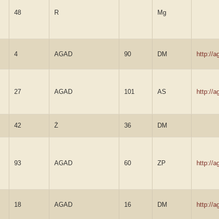
48
R
Mg
4
AGAD
90
DM
http://
27
AGAD
101
AS
http://
42
Ż
36
DM
93
AGAD
60
ZP
http://
18
AGAD
16
DM
http://