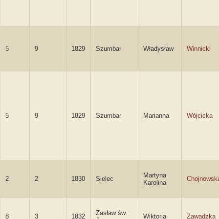
5
9
1829
Szumbar
Władysław
Winnicki
5
9
1829
Szumbar
Marianna
Wójcicka
Martyna
2
2
1830
Sielec
Chojnowsk
Karolina
Zasław św.
8
3
1832
Wiktoria
Zawadzka