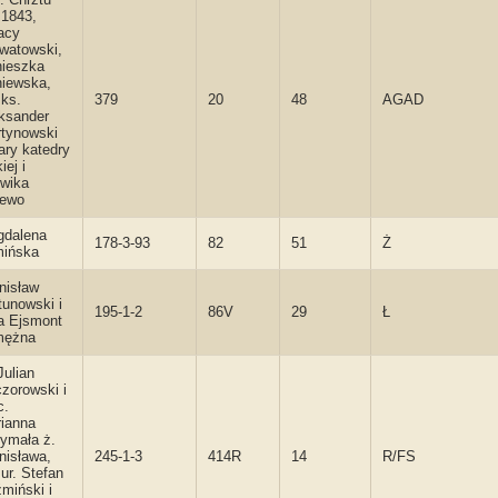
.1843,
acy
watowski,
ieszka
iewska,
 ks.
379
20
48
AGAD
ksander
tynowski
ary katedry
iej i
wika
rewo
dalena
178-3-93
82
51
Ż
ińska
nisław
tunowski i
195-1-2
86V
29
Ł
 Ejsmont
mężna
Julian
zorowski i
c.
ianna
ymała ż.
nisława,
245-1-3
414R
14
R/FS
 ur. Stefan
miński i