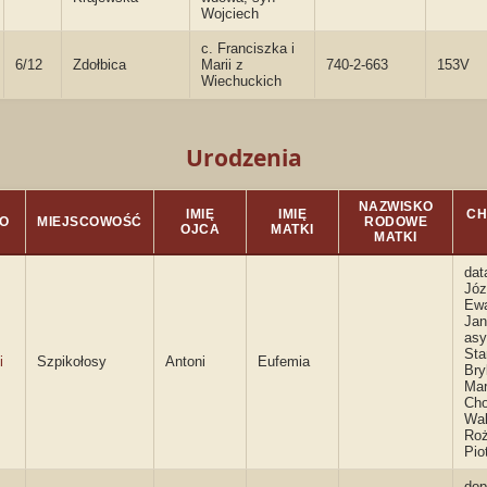
Wojciech
c. Franciszka i
6/12
Zdołbica
Marii z
740-2-663
153V
Wiechuckich
Urodzenia
NAZWISKO
IMIĘ
IMIĘ
CH
O
MIEJSCOWOŚĆ
RODOWE
OJCA
MATKI
MATKI
dat
Józ
Ew
Jan
asy
Sta
i
Szpikołosy
Antoni
Eufemia
Bry
Mar
Cho
Wal
Roż
Pio
dop