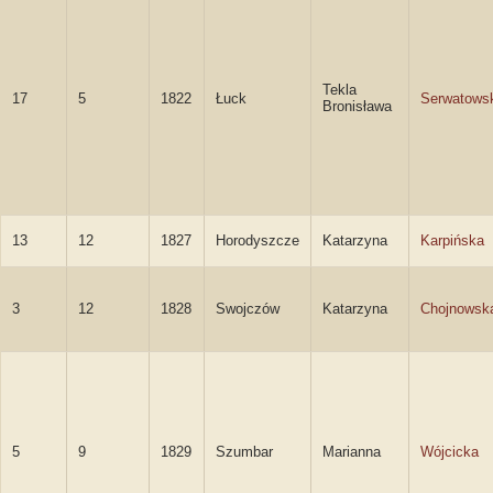
Tekla
17
5
1822
Łuck
Serwatows
Bronisława
13
12
1827
Horodyszcze
Katarzyna
Karpińska
3
12
1828
Swojczów
Katarzyna
Chojnowsk
5
9
1829
Szumbar
Marianna
Wójcicka