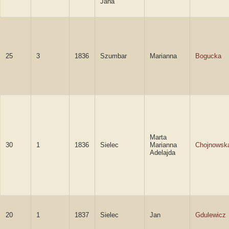
Jana
25
3
1836
Szumbar
Marianna
Bogucka
Marta
30
1
1836
Sielec
Marianna
Chojnowsk
Adelajda
20
1
1837
Sielec
Jan
Gdulewicz