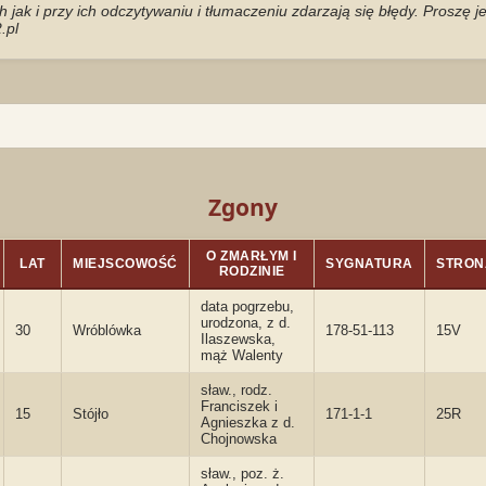
jak i przy ich odczytywaniu i tłumaczeniu zdarzają się błędy. Proszę 
.pl
Zgony
O ZMARŁYM I
LAT
MIEJSCOWOŚĆ
SYGNATURA
STRON
RODZINIE
data pogrzebu,
urodzona, z d.
30
Wróblówka
178-51-113
15V
Ilaszewska,
mąż Walenty
sław., rodz.
Franciszek i
15
Stójło
171-1-1
25R
Agnieszka z d.
Chojnowska
sław., poz. ż.