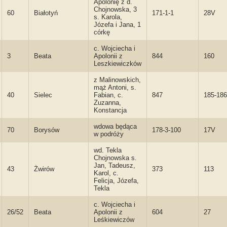
Apolonię z d.
Chojnowska, 3
60
Białotyń
171-1-1
28V
s. Karola,
Józefa i Jana, 1
córkę
c. Wojciecha i
3
Beata
Apolonii z
844
160
Leszkiewiczków
z Malinowskich,
mąż Antoni, s.
40
Sielec
Fabian, c.
847
185-186
Zuzanna,
Konstancja
wdowa będąca
70
Borysów
178-3-100
17V
w podróży
wd. Tekla
Chojnowska s.
Jan, Tadeusz,
43
Żwirów
373
113
Karol, c.
Felicja, Józefa,
Tekla
c. Wojciecha i
26/52
Beata
Apolonii z
604
27
Leśkiewiczów