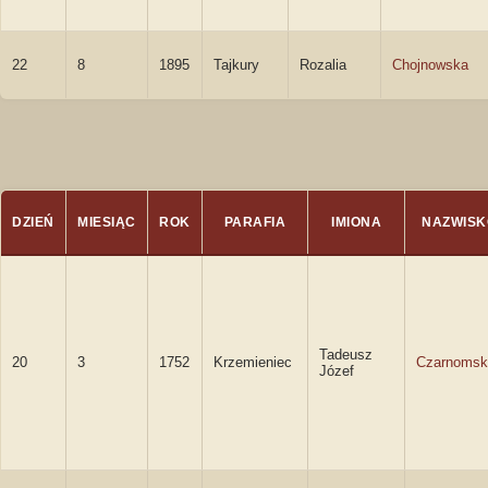
22
8
1895
Tajkury
Rozalia
Chojnowska
DZIEŃ
MIESIĄC
ROK
PARAFIA
IMIONA
NAZWISK
Tadeusz
20
3
1752
Krzemieniec
Czarnomsk
Józef