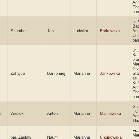
An
Cho
pan
ur.
Bac
Szumbar
Jan
Ludwika
Borkowska
An
Cho
pan
ur. 
Kac
pra
Mar
Grz
Zahajce
Bartłomiej
Marianna
Jankowska
Sta
as.
Kuź
An
Cho
pan
Grz
Hul
a
Wielick
Antoni
Marianna
Malinowska
Agn
Thi
Fra
Mar
par. Zasław
Naum
Marianna
Chojnowska