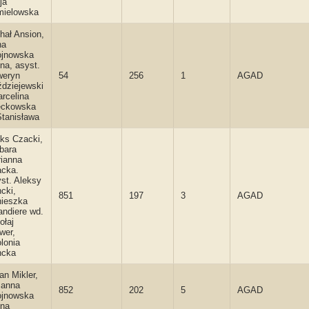
ja
ielowska
hał Ansion,
na
jnowska
na, asyst.
weryn
54
256
1
AGAD
dziejewski
arcelina
ęckowska
Stanisława
iks Czacki,
bara
ianna
cka.
st. Aleksy
cki,
851
197
3
AGAD
ieszka
andiere wd.
ołaj
wer,
lonia
ncka
ian Mikler,
zanna
852
202
5
AGAD
jnowska
na