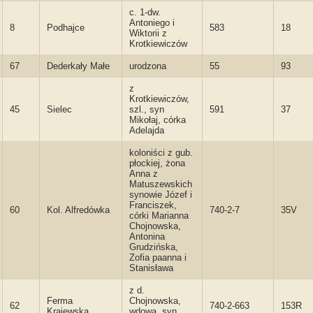
c. 1-dw.
Antoniego i
8
Podhajce
583
18
Wiktorii z
Krotkiewiczów
67
Dederkały Małe
urodzona
55
93
z
Krotkiewiczów,
45
Sielec
szl., syn
591
37
Mikołaj, córka
Adelajda
koloniści z gub.
płockiej, żona
Anna z
Matuszewskich
synowie Józef i
Franciszek,
60
Kol. Alfredówka
740-2-7
35V
córki Marianna
Chojnowska,
Antonina
Grudzińska,
Zofia paanna i
Stanisława
z d.
Ferma
Chojnowska,
62
740-2-663
153R
Krajewska
wdowa, syn