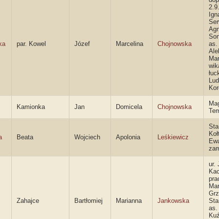
2.9
Ign
Ser
Agn
Son
ka
par. Kowel
Józef
Marcelina
Chojnowska
as.
Ale
Mar
wik
łuck
Lud
Ko
Mag
Kamionka
Jan
Domicela
Chojnowska
Tem
Sta
Koł
a
Beata
Wojciech
Apolonia
Leśkiewicz
Ewa
za
ur. 
Kac
pra
Mar
Grz
Zahajce
Bartłomiej
Marianna
Jankowska
Sta
as.
Kuź