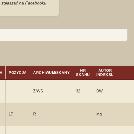
je zgłaszać na Facebooku
NR
AUTOR
A
POZYCJA
ARCHIWUM/SKANY
SKANU
INDEKSU
Ż/WS
32
DW
17
R
Mg