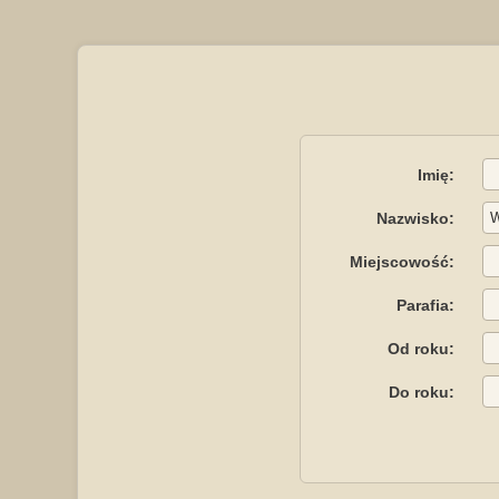
Imię:
Nazwisko:
Miejscowość:
Parafia:
Od roku:
Do roku: