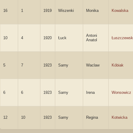
16
1
1919
Wiszenki
Monika
Kowalska
Antoni
10
4
1920
Łuck
Łuszczewsk
Anatol
5
7
1923
Sarny
Waclaw
Kóbiak
6
6
1923
Sarny
Irena
Wonsowicz
12
10
1923
Sarny
Regina
Kotwicka