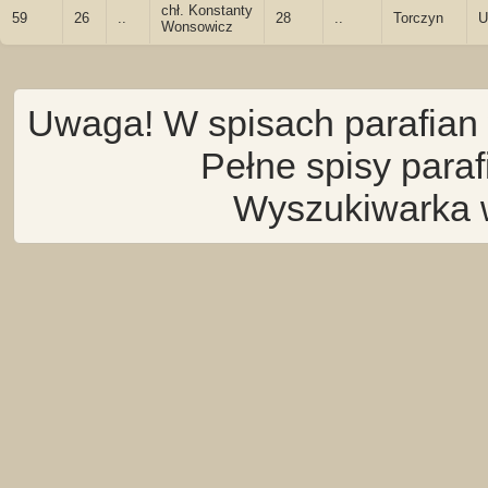
chł. Konstanty
59
26
..
28
..
Torczyn
U
Wonsowicz
Uwaga! W spisach parafian 
Pełne spisy para
Wyszukiwarka 