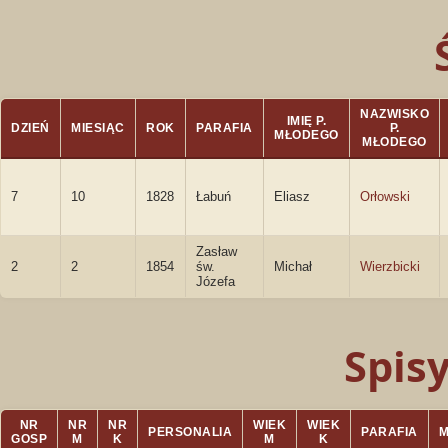
NAZWISKO
IMIĘ P.
DZIEŃ
MIESIĄC
ROK
PARAFIA
P.
MŁODEGO
MŁODEGO
7
10
1828
Łabuń
Eliasz
Orłowski
Zasław
2
2
1854
św.
Michał
Wierzbicki
Józefa
Spis
NR
NR
NR
WIEK
WIEK
PERSONALIA
PARAFIA
GOSP
M
K
M
K