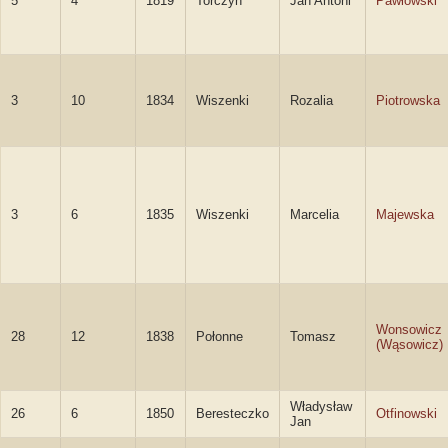
5
4
1819
Torczyn
Jan Antoni
Pawłowski
3
10
1834
Wiszenki
Rozalia
Piotrowska
3
6
1835
Wiszenki
Marcelia
Majewska
Wonsowicz
28
12
1838
Połonne
Tomasz
(Wąsowicz)
Władysław
26
6
1850
Beresteczko
Otfinowski
Jan