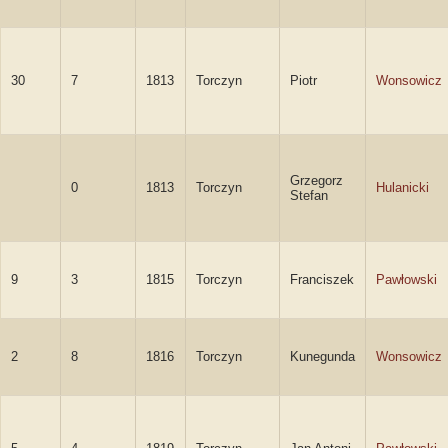
30
7
1813
Torczyn
Piotr
Wonsowicz
Grzegorz
0
1813
Torczyn
Hulanicki
Stefan
9
3
1815
Torczyn
Franciszek
Pawłowski
2
8
1816
Torczyn
Kunegunda
Wonsowicz