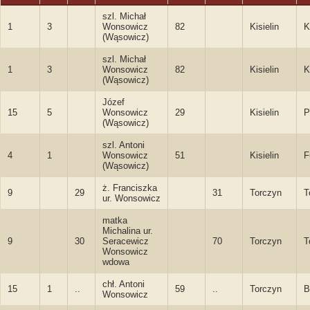
szl. Michał
1
3
Wonsowicz
82
Kisielin
K
(Wąsowicz)
szl. Michał
1
3
Wonsowicz
82
Kisielin
K
(Wąsowicz)
Józef
15
5
Wonsowicz
29
Kisielin
P
(Wąsowicz)
szl. Antoni
4
1
Wonsowicz
51
Kisielin
F
(Wąsowicz)
ż. Franciszka
9
29
31
Torczyn
T
ur. Wonsowicz
matka
Michalina ur.
9
30
Seracewicz
70
Torczyn
T
Wonsowicz
wdowa
chł. Antoni
15
1
..
59
..
Torczyn
B
Wonsowicz