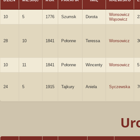
DZIEŃ
MIESIĄC
ROK
PARAFIA
IMIĘ
NAZWISKO
L
Wonsowicz
10
5
1776
Szumsk
Dorota
2
Wąsowicz
28
10
1841
Połonne
Teressa
Wonsowicz
3
10
11
1841
Połonne
Wincenty
Wonsowicz
5
24
5
1915
Tajkury
Aniela
Syczewska
7
Ur