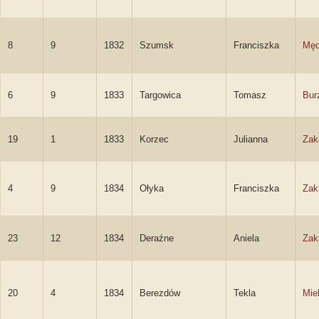
8
9
1832
Szumsk
Franciszka
Męd
6
9
1833
Targowica
Tomasz
Bur
19
1
1833
Korzec
Julianna
Zak
4
9
1834
Ołyka
Franciszka
Zak
23
12
1834
Deraźne
Aniela
Zak
20
4
1834
Berezdów
Tekla
Mie