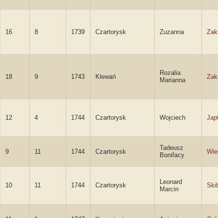
16
8
1739
Czartorysk
Zuzanna
Zak
Rozalia
18
9
1743
Klewań
Zak
Marianna
12
4
1744
Czartorysk
Wojciech
Jap
Tadeusz
9
11
1744
Czartorysk
Wie
Bonifacy
Leonard
10
11
1744
Czartorysk
Skib
Marcin