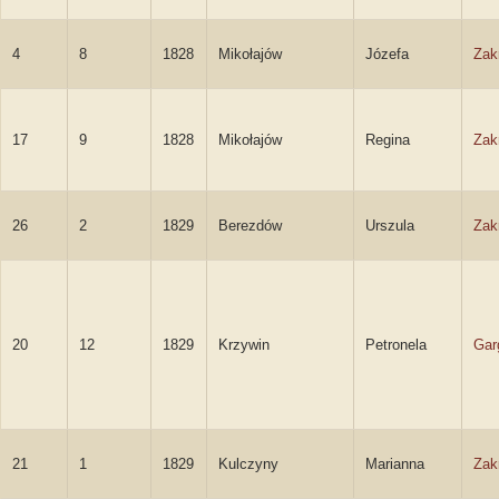
4
8
1828
Mikołajów
Józefa
Zak
17
9
1828
Mikołajów
Regina
Zak
26
2
1829
Berezdów
Urszula
Zak
20
12
1829
Krzywin
Petronela
Gar
21
1
1829
Kulczyny
Marianna
Zak