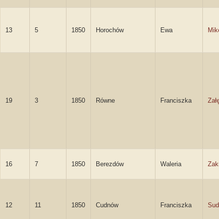
13
5
1850
Horochów
Ewa
Mik
19
3
1850
Równe
Franciszka
Zał
16
7
1850
Berezdów
Waleria
Zak
12
11
1850
Cudnów
Franciszka
Sud