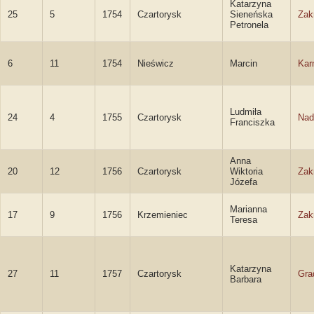
Katarzyna
25
5
1754
Czartorysk
Sieneńska
Zak
Petronela
6
11
1754
Nieświcz
Marcin
Kar
Ludmiła
24
4
1755
Czartorysk
Nad
Franciszka
Anna
20
12
1756
Czartorysk
Wiktoria
Zak
Józefa
Marianna
17
9
1756
Krzemieniec
Zak
Teresa
Katarzyna
27
11
1757
Czartorysk
Gra
Barbara