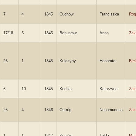
7
4
1845
Cudnów
Franciszka
Rog
17/18
5
1845
Bohusław
Anna
Zak
26
1
1845
Kulczyny
Honorata
Bie
6
10
1845
Kodnia
Katarzyna
Zak
26
4
1846
Ostróg
Nepomucena
Zak
1
1
1847
Kuniów
Tekla
Mar