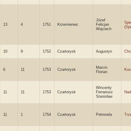
Józef
Spe
13
4
1751
Krzemieniec
Felicjan
(Sp
Wojciech
10
9
1752
Czartorysk
Augustyn
Chr
Marcin
6
11
1753
Czartorysk
Kur
Florian
Wincenty
11
11
1753
Czartorysk
Ferrariusz
Nad
Stanisław
11
1
1754
Czartorysk
Petronela
Trz