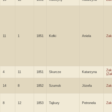
11
1
1851
Kołki
Aniela
Zak
Zak
4
11
1851
Skurcze
Katarzyna
(Za
14
8
1852
Szumsk
Józefa
Zak
8
12
1853
Tajkury
Petronela
Zak