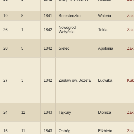
19
8
1841
Beresteczko
Waleria
Zak
Nowogród
26
1
1842
Tekla
Zak
Wołyński
28
5
1842
Sielec
Apolonia
Zak
27
3
1842
Zasław św. Józefa
Ludwika
Kuk
24
11
1843
Tajkury
Dioniza
Zak
15
11
1843
Ostróg
Elżbieta
Zak