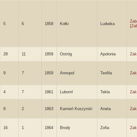
Żab
5
6
1858
Kołki
Ludwika
[Zab
28
11
1859
Ostróg
Apolonia
Zak
9
7
1859
Annopol
Teofila
Zak
4
7
1861
Luboml
Tekla
Zak
9
2
1863
Kamień Koszyrski
Aneta
Zak
16
1
1864
Brody
Zofia
Zak