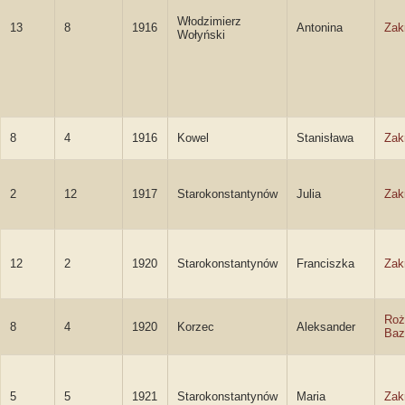
Włodzimierz
13
8
1916
Antonina
Zak
Wołyński
8
4
1916
Kowel
Stanisława
Zak
2
12
1917
Starokonstantynów
Julia
Zak
12
2
1920
Starokonstantynów
Franciszka
Zak
Roż
8
4
1920
Korzec
Aleksander
Baz
5
5
1921
Starokonstantynów
Maria
Zak