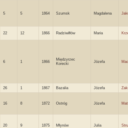
5
5
1864
Szumsk
Magdalena
Jak
22
12
1866
Radziwiłłów
Maria
Krz
Międzyrzec
6
1
1866
Józefa
Mad
Korecki
26
1
1867
Bazalia
Józefa
Zak
16
8
1872
Ostróg
Józefa
Mat
20
9
1875
Młynów
Julia
Str