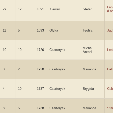
Łan
27
12
1691
Klewań
Stefan
(Ło
11
5
1693
Ołyka
Teofila
Jac
Michał
10
10
1726
Czartorysk
Lep
Antoni
8
2
1728
Czartorysk
Marianna
Fal
4
10
1737
Czartorysk
Brygida
Cel
8
5
1738
Czartorysk
Marianna
Sta