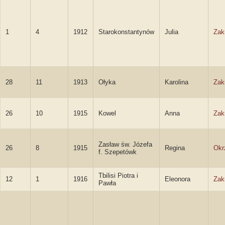
1
4
1912
Starokonstantynów
Julia
Zak
28
11
1913
Ołyka
Karolina
Zak
26
10
1915
Kowel
Anna
Zak
Zasław św. Józefa
26
8
1915
Regina
Okr
f. Szepetówk
Tbilisi Piotra i
12
1
1916
Eleonora
Zak
Pawła