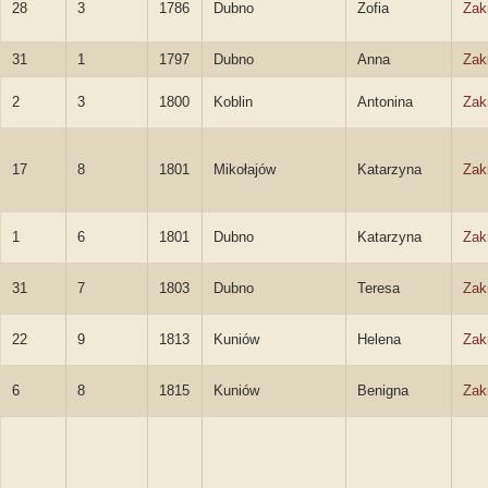
28
3
1786
Dubno
Zofia
Zak
31
1
1797
Dubno
Anna
Zak
2
3
1800
Koblin
Antonina
Zak
17
8
1801
Mikołajów
Katarzyna
Zak
1
6
1801
Dubno
Katarzyna
Zak
31
7
1803
Dubno
Teresa
Zak
22
9
1813
Kuniów
Helena
Zak
6
8
1815
Kuniów
Benigna
Zak