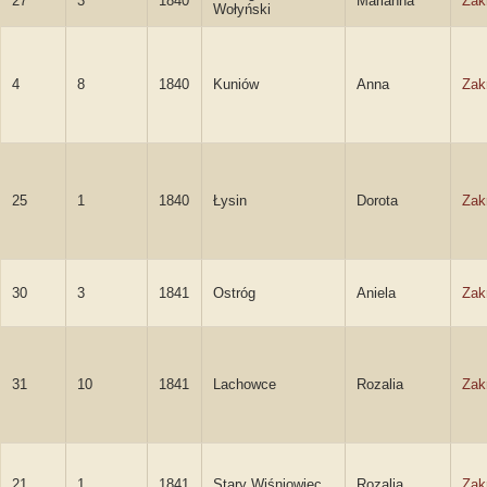
27
3
1840
Marianna
Zak
Wołyński
4
8
1840
Kuniów
Anna
Zak
25
1
1840
Łysin
Dorota
Zak
30
3
1841
Ostróg
Aniela
Zak
31
10
1841
Lachowce
Rozalia
Zak
21
1
1841
Stary Wiśniowiec
Rozalia
Zak