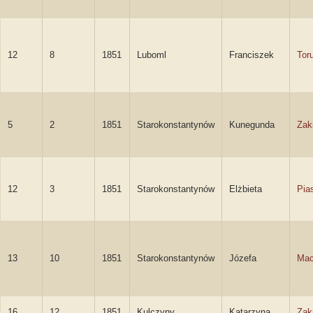
12
8
1851
Luboml
Franciszek
Toru
5
2
1851
Starokonstantynów
Kunegunda
Zak
12
3
1851
Starokonstantynów
Elżbieta
Pia
13
10
1851
Starokonstantynów
Józefa
Mac
16
12
1851
Kulczyny
Katarzyna
Zak