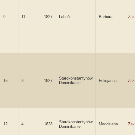
9
11
1827
Łabuń
Barbara
Zak
Starokonstantynów
15
3
1827
Felicjanna
Zak
Dominikanie
Starokonstantynów
12
4
1828
Magdalena
Zak
Dominikanie