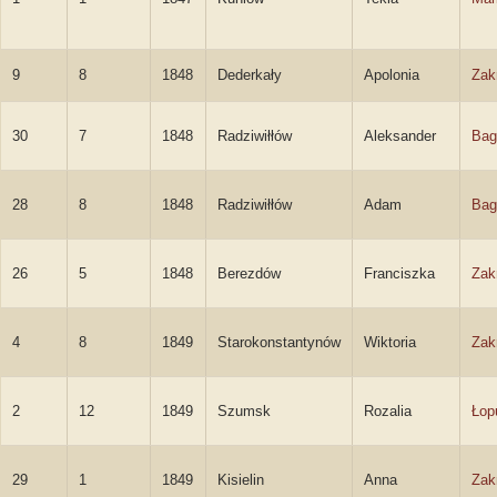
9
8
1848
Dederkały
Apolonia
Zak
30
7
1848
Radziwiłłów
Aleksander
Bag
28
8
1848
Radziwiłłów
Adam
Bag
26
5
1848
Berezdów
Franciszka
Zak
4
8
1849
Starokonstantynów
Wiktoria
Zak
2
12
1849
Szumsk
Rozalia
Łop
29
1
1849
Kisielin
Anna
Zak