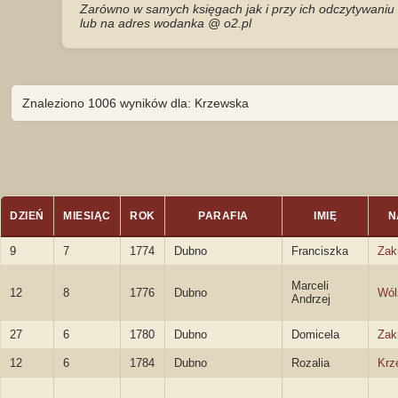
Zarówno w samych księgach jak i przy ich odczytywaniu 
lub na adres wodanka @ o2.pl
Znaleziono 1006 wyników dla: Krzewska
DZIEŃ
MIESIĄC
ROK
PARAFIA
IMIĘ
N
9
7
1774
Dubno
Franciszka
Zak
Marceli
12
8
1776
Dubno
Wól
Andrzej
27
6
1780
Dubno
Domicela
Zak
12
6
1784
Dubno
Rozalia
Krz