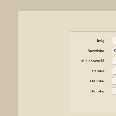
Imię:
Nazwisko:
Miejscowość:
Parafia:
Od roku:
Do roku: