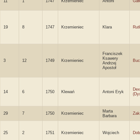
11
1
1747
Krzemieniec
Antoni
Gał
19
8
1747
Krzemieniec
Klara
Rut
Franciszek
Ksawery
3
12
1749
Krzemieniec
Buc
Andrzej
Apostoł
Dex
14
6
1750
Klewań
Antoni Eryk
(Dy
Marta
29
7
1750
Krzemieniec
Zak
Barbara
25
2
1751
Krzemieniec
Wojciech
Dob