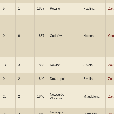
5
1
1837
Równe
Paulina
Zak
9
9
1837
Cudnów
Helena
Cet
14
3
1838
Równe
Aniela
Zak
9
2
1840
Drużkopol
Emilia
Zak
Nowogród
28
2
1840
Magdalena
Zak
Wołyński
Nowogród