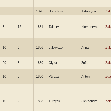
6
8
1878
Horochów
Katarzyna
Zak
3
12
1881
Tajkury
Klementyna
Zak
10
6
1886
Jałowicze
Anna
Zak
29
3
1889
Ołyka
Zofia
Zak
10
5
1890
Ptycza
Antoni
Zda
16
2
1898
Turzysk
Aleksandra
Zak