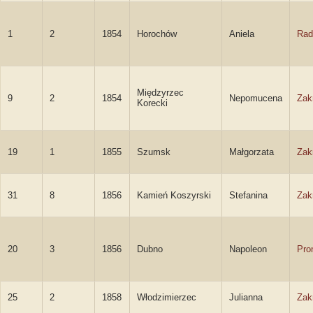
1
2
1854
Horochów
Aniela
Rad
Międzyrzec
9
2
1854
Nepomucena
Zak
Korecki
19
1
1855
Szumsk
Małgorzata
Zak
31
8
1856
Kamień Koszyrski
Stefanina
Zak
20
3
1856
Dubno
Napoleon
Pro
25
2
1858
Włodzimierzec
Julianna
Zak