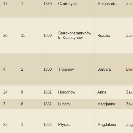
17
1
1830
Czartorysk
Małgorzata
Zak
Starokonstantynów
20
11
1830
Rozalia
Zak
k. Kapucynów
4
2
1830
Trojanów
Barbara
Bie
24
9
1831
Horochów
Anna
Zak
7
8
1831
Luboml
Marcjanna
Zak
23
1
1832
Ptycza
Magdalena
Zag