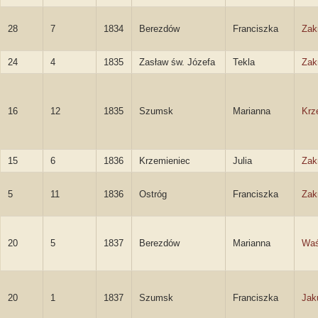
28
7
1834
Berezdów
Franciszka
Zak
24
4
1835
Zasław św. Józefa
Tekla
Zak
16
12
1835
Szumsk
Marianna
Krz
15
6
1836
Krzemieniec
Julia
Zak
5
11
1836
Ostróg
Franciszka
Zak
20
5
1837
Berezdów
Marianna
Wa
20
1
1837
Szumsk
Franciszka
Jak