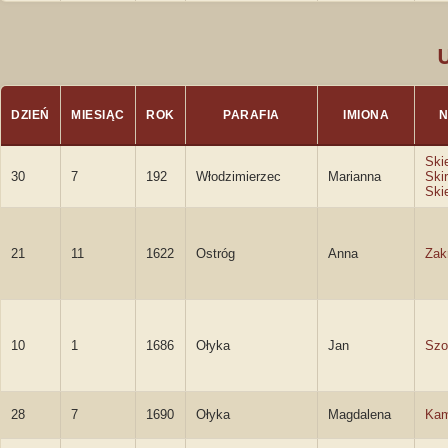
DZIEŃ
MIESIĄC
ROK
PARAFIA
IMIONA
N
Ski
30
7
192
Włodzimierzec
Marianna
Ski
Ski
21
11
1622
Ostróg
Anna
Zak
10
1
1686
Ołyka
Jan
Szo
28
7
1690
Ołyka
Magdalena
Kam