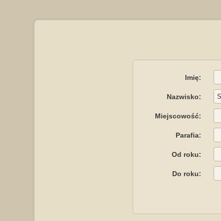
Imię:
Nazwisko:
Miejscowość:
Parafia:
Od roku:
Do roku: