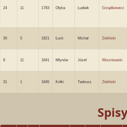
24
11
1783
Ołyka
Ludwik
Grządkiewicz
30
5
1821
Łuck
Michał
Zieliński
9
11
1841
Młynów
Józef
Wiszniowski
31
1
1845
Kołki
Tadeusz
Zieliński
Spis