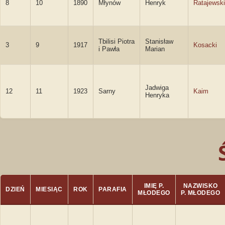
8
10
1890
Młynów
Henryk
Ratajewski
Tbilisi Piotra
Stanisław
3
9
1917
Kosacki
i Pawła
Marian
Jadwiga
12
11
1923
Sarny
Kaim
Henryka
IMIĘ P.
NAZWISKO
DZIEŃ
MIESIĄC
ROK
PARAFIA
MŁODEGO
P. MŁODEGO