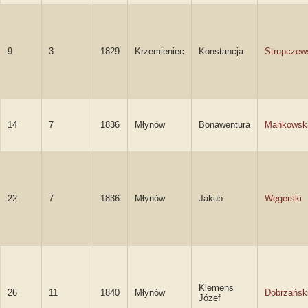
9
3
1829
Krzemieniec
Konstancja
Strupczew
14
7
1836
Młynów
Bonawentura
Mańkowsk
22
7
1836
Młynów
Jakub
Węgerski
Klemens
26
11
1840
Młynów
Dobrzańsk
Józef