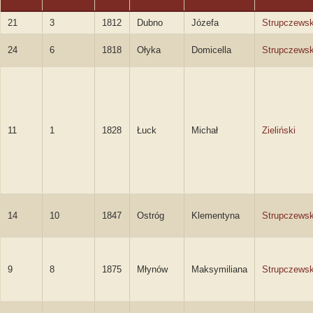
21
3
1812
Dubno
Józefa
Strupczews
24
6
1818
Ołyka
Domicella
Strupczews
11
1
1828
Łuck
Michał
Zieliński
14
10
1847
Ostróg
Klementyna
Strupczews
9
8
1875
Młynów
Maksymiliana
Strupczews