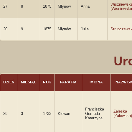
Wiszniewsk
27
8
1875
Młynów
Anna
(Wiśniewska
20
9
1875
Młynów
Julia
Strupczews
Ur
DZIEŃ
MIESIĄC
ROK
PARAFIA
IMIONA
NAZWIS
Franciszka
Zaleska
29
3
1733
Klewań
Gertruda
(Zalewska)
Katarzyna