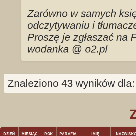
Zarówno w samych księg
odczytywaniu i tłumacze
Proszę je zgłaszać na 
wodanka @ o2.pl
Znaleziono 43 wyników dla
DZIEŃ
MIESIĄC
ROK
PARAFIA
IMIĘ
NAZWISK