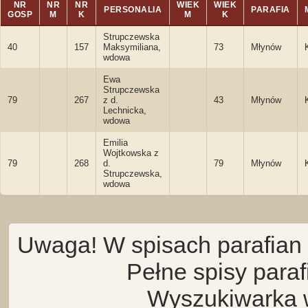
NR
NR
NR
WIEK
WIEK
PERSONALIA
PARAFIA
GOSP
M
K
M
K
Strupczewska
40
157
Maksymiliana,
73
Młynów
wdowa
Ewa
Strupczewska
79
267
z d.
43
Młynów
Lechnicka,
wdowa
Emilia
Wojtkowska z
79
268
d.
79
Młynów
Strupczewska,
wdowa
Uwaga! W spisach parafian 
Pełne spisy para
Wyszukiwarka 