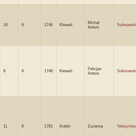
Michał
18
9
1746
Klewań
Sulimowsk
Antoni
Felicjan
8
9
1748
Klewań
Sulimowsk
Antoni
11
8
1781
Koblin
Zuzanna
Teleżyńsk