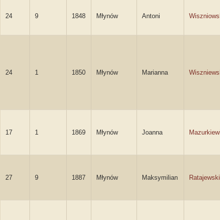
24
9
1848
Młynów
Antoni
Wiszniows
24
1
1850
Młynów
Marianna
Wiszniews
17
1
1869
Młynów
Joanna
Mazurkiew
27
9
1887
Młynów
Maksymilian
Ratajewski