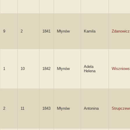
9
2
1841
Młynów
Kamila
Zdanowicz
Adela
1
10
1842
Młynów
Wiszniows
Helena
2
11
1843
Młynów
Antonina
Strupczew