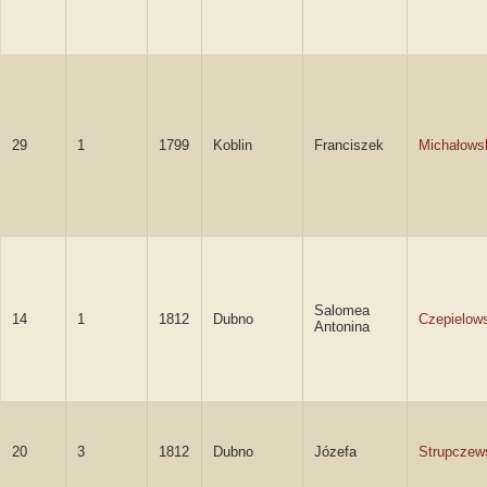
29
1
1799
Koblin
Franciszek
Michałows
Salomea
14
1
1812
Dubno
Czepielow
Antonina
20
3
1812
Dubno
Józefa
Strupczew