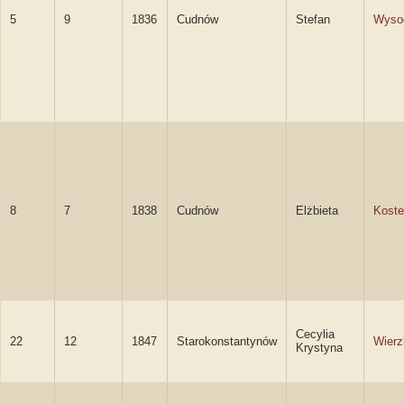
5
9
1836
Cudnów
Stefan
Wyso
8
7
1838
Cudnów
Elżbieta
Kost
Cecylia
22
12
1847
Starokonstantynów
Wierz
Krystyna