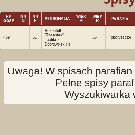
NR
NR
NR
WIEK
WIEK
PERSONALIA
PARAFIA
GOSP
M
K
M
K
Rozenfelt
[Rozenfeld]
439
31
65
Toporyszcze
Teofila z
Dobrowolskich
Uwaga! W spisach parafian 
Pełne spisy para
Wyszukiwarka 