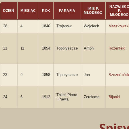
NAZWISK
IMIĘ P.
DZIEŃ
MIESIĄC
ROK
PARAFIA
P.
MŁODEGO
MŁODEGO
28
4
1846
Trojanów
Wojciech
Maszkowsk
21
11
1854
Toporyszcze
Antoni
Rozenfeld
23
9
1858
Toporyszcze
Jan
Szczerbińsk
Tbilisi Piotra
24
6
1912
Żerołomo
Bijanki
i Pawła
Spis