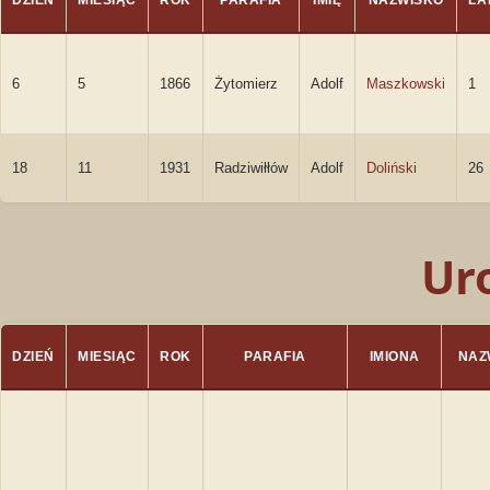
DZIEŃ
MIESIĄC
ROK
PARAFIA
IMIĘ
NAZWISKO
LA
6
5
1866
Żytomierz
Adolf
Maszkowski
1
18
11
1931
Radziwiłłów
Adolf
Doliński
26
Ur
DZIEŃ
MIESIĄC
ROK
PARAFIA
IMIONA
NAZ