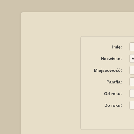
Imię:
Nazwisko:
Miejscowość:
Parafia:
Od roku:
Do roku: