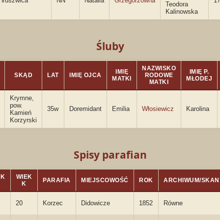
Hruszwica
NN
Natalia
Grzegorzówna
17
Teodora
Kalinowska
Śluby
NAZWISKO
IMIĘ
IMIĘ P.
SKĄD
LAT
IMIĘ OJCA
RODOWE
MATKI
MŁODEJ
MATKI
Krymne,
pow.
35w
Doremidant
Emilia
Włosiewicz
Karolina
Kamień
Korzyrski
Spisy parafian
EK
WIEK
PARAFIA
MIEJSCOWOŚĆ
ROK
ARCHIWUM/SKAN
K
20
Korzec
Didowicze
1852
Równe