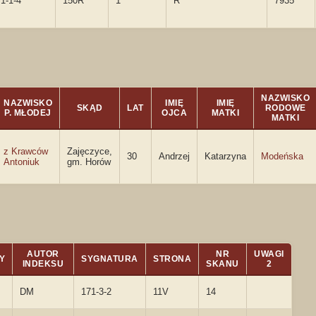
1-1-4
150R
1
R
7935
NAZWISKO
NAZWISKO
IMIĘ
IMIĘ
SKĄD
LAT
RODOWE
P. MŁODEJ
OJCA
MATKI
MATKI
z Krawców
Zajęczyce,
30
Andrzej
Katarzyna
Modeńska
Antoniuk
gm. Horów
AUTOR
NR
UWAGI
Y
SYGNATURA
STRONA
INDEKSU
SKANU
2
DM
171-3-2
11V
14