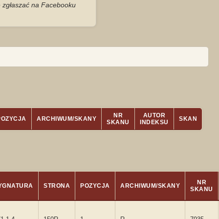
je zgłaszać na Facebooku
NR
AUTOR
POZYCJA
ARCHIWUM/SKANY
SKAN
SKANU
INDEKSU
NR
YGNATURA
STRONA
POZYCJA
ARCHIWUM/SKANY
SKANU