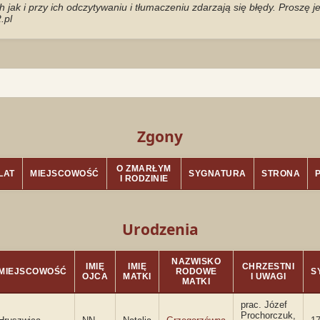
jak i przy ich odczytywaniu i tłumaczeniu zdarzają się błędy. Proszę 
.pl
Zgony
O ZMARŁYM
LAT
MIEJSCOWOŚĆ
SYGNATURA
STRONA
I RODZINIE
Urodzenia
NAZWISKO
IMIĘ
IMIĘ
CHRZESTNI
MIEJSCOWOŚĆ
RODOWE
S
OJCA
MATKI
I UWAGI
MATKI
prac. Józef
Prochorczuk,