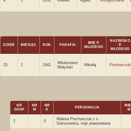
9
1
1831
Klewań
Agata
Grzegorzówna
NAZWISKO
IMIĘ P.
DZIEŃ
MIESIĄC
ROK
PARAFIA
P.
MŁODEGO
MŁODEGO
Włodzimierz
23
2
1941
Mikołaj
Prochorczuk
Wołyński
NR
NR
NR
WI
PERSONALIA
GOSP
M
K
M
Waleria Prochorczuk z s.
2
5
Starszewska, mąż prawosławny