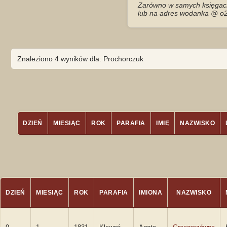
Zarówno w samych księgach 
lub na adres wodanka @ o2
Znaleziono 4 wyników dla: Prochorczuk
DZIEŃ
MIESIĄC
ROK
PARAFIA
IMIĘ
NAZWISKO
DZIEŃ
MIESIĄC
ROK
PARAFIA
IMIONA
NAZWISKO