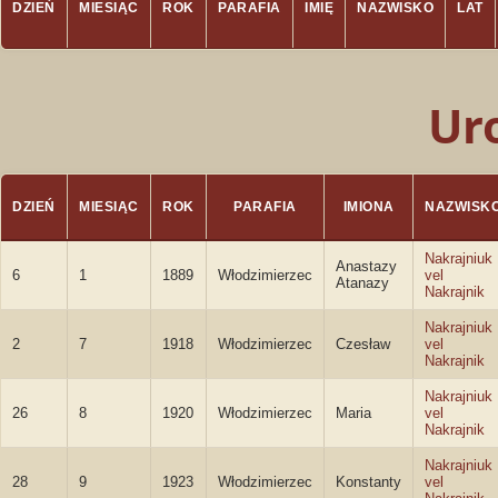
DZIEŃ
MIESIĄC
ROK
PARAFIA
IMIĘ
NAZWISKO
LAT
Ur
DZIEŃ
MIESIĄC
ROK
PARAFIA
IMIONA
NAZWISK
Nakrajniuk
Anastazy
6
1
1889
Włodzimierzec
vel
Atanazy
Nakrajnik
Nakrajniuk
2
7
1918
Włodzimierzec
Czesław
vel
Nakrajnik
Nakrajniuk
26
8
1920
Włodzimierzec
Maria
vel
Nakrajnik
Nakrajniuk
28
9
1923
Włodzimierzec
Konstanty
vel