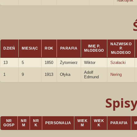
Nakrajnik
NAZWISKO
IMIĘ P.
DZIEŃ
MIESIĄC
ROK
PARAFIA
P.
MŁODEGO
MŁODEGO
13
5
1850
Żytomierz
Wiktor
Szałacki
Adolf
1
9
1913
Ołyka
Nering
Edmund
Spis
NR
NR
NR
WIEK
WIEK
PERSONALIA
PARAFIA
GOSP
M
K
M
K