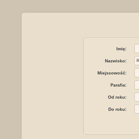
Imię:
Nazwisko:
Miejscowość:
Parafia:
Od roku:
Do roku: