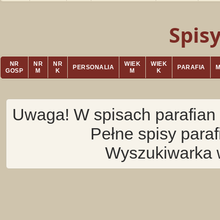
Spis
NR
NR
NR
WIEK
WIEK
PERSONALIA
PARAFIA
GOSP
M
K
M
K
Uwaga! W spisach parafian 
Pełne spisy para
Wyszukiwarka 