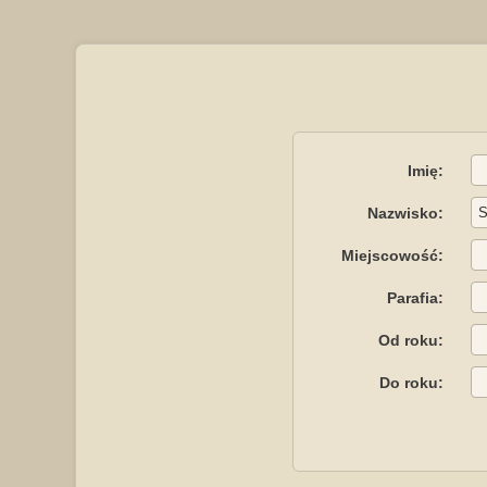
Imię:
Nazwisko:
Miejscowość:
Parafia:
Od roku:
Do roku: