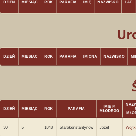
DZIEŃ
MIESIĄC
ROK
PARAFIA
IMIĘ
NAZWISKO
LAT
Ur
DZIEŃ
MIESIĄC
ROK
PARAFIA
IMIONA
NAZWISKO
M
NAZ
IMIĘ P.
DZIEŃ
MIESIĄC
ROK
PARAFIA
MŁODEGO
MŁO
30
5
1848
Starokonstantynów
Józef
Wojt