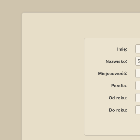
Imię:
Nazwisko:
Miejscowość:
Parafia:
Od roku:
Do roku: