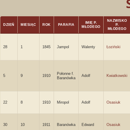
NAZWISKO
IMIĘ P.
DZIEŃ
MIESIĄC
ROK
PARAFIA
P.
MŁODEGO
MŁODEGO
28
1
1845
Jampol
Walenty
Łoziński
Połonne f.
5
9
1910
Adolf
Kwiatkowski
Baranówka
22
8
1910
Miropol
Adolf
Osasiuk
30
10
1911
Baranówka
Edward
Osasiuk