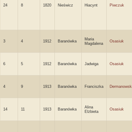
24
8
1820
Nieświcz
Hiacynt
Piwczuk
Maria
3
4
1912
Baranówka
Osasiuk
Magdalena
6
5
1912
Baranówka
Jadwiga
Osasiuk
4
9
1913
Baranówka
Franciszka
Dermanowsk
Alina
14
11
1913
Baranówka
Osasiuk
Elżbieta