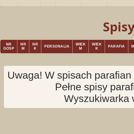
Spis
NR
NR
NR
WIEK
WIEK
PERSONALIA
PARAFIA
GOSP
M
K
M
K
Uwaga! W spisach parafian 
Pełne spisy para
Wyszukiwarka 