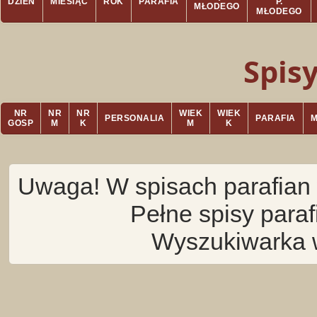
DZIEŃ
MIESIĄC
ROK
PARAFIA
P.
MŁODEGO
MŁODEGO
Spis
NR
NR
NR
WIEK
WIEK
PERSONALIA
PARAFIA
GOSP
M
K
M
K
Uwaga! W spisach parafian 
Pełne spisy para
Wyszukiwarka 