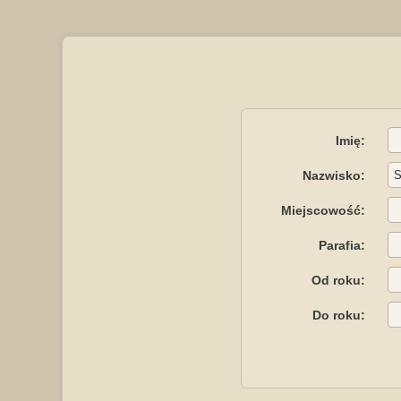
Imię:
Nazwisko:
Miejscowość:
Parafia:
Od roku:
Do roku: