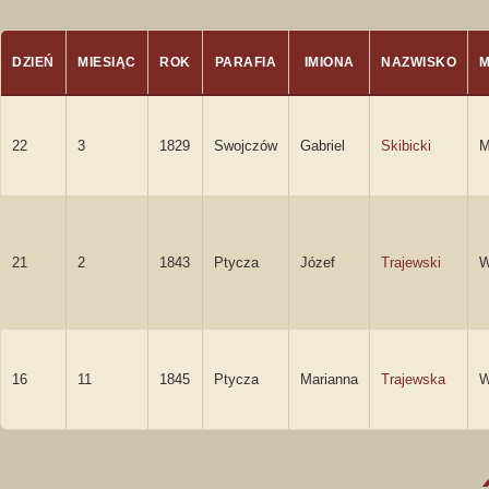
DZIEŃ
MIESIĄC
ROK
PARAFIA
IMIONA
NAZWISKO
22
3
1829
Swojczów
Gabriel
Skibicki
M
21
2
1843
Ptycza
Józef
Trajewski
W
16
11
1845
Ptycza
Marianna
Trajewska
W