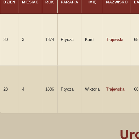
DZIEŃ
MIESIĄC
ROK
PARAFIA
IMIĘ
NAZWISKO
LA
30
3
1874
Ptycza
Karol
Trajewski
65
28
4
1886
Ptycza
Wiktoria
Trajewska
68
Ur