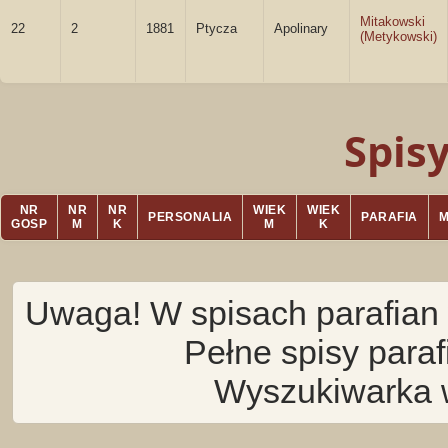
Mitakowski
22
2
1881
Ptycza
Apolinary
(Metykowski)
Spis
NR
NR
NR
WIEK
WIEK
PERSONALIA
PARAFIA
GOSP
M
K
M
K
Uwaga! W spisach parafian 
Pełne spisy para
Wyszukiwarka 