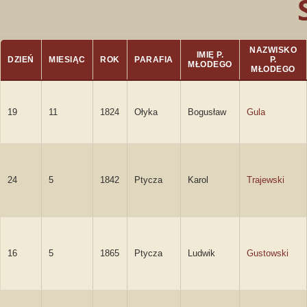
NAZWISKO
IMIĘ P.
DZIEŃ
MIESIĄC
ROK
PARAFIA
P.
MŁODEGO
MŁODEGO
19
11
1824
Ołyka
Bogusław
Gula
24
5
1842
Ptycza
Karol
Trajewski
16
5
1865
Ptycza
Ludwik
Gustowski