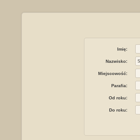
Imię:
Nazwisko:
Miejscowość:
Parafia:
Od roku:
Do roku: