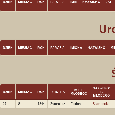
DZIEŃ
MIESIĄC
ROK
PARAFIA
IMIĘ
NAZWISKO
LAT
Ur
DZIEŃ
MIESIĄC
ROK
PARAFIA
IMIONA
NAZWISKO
M
NAZWISKO
IMIĘ P.
DZIEŃ
MIESIĄC
ROK
PARAFIA
P.
MŁODEGO
MŁODEGO
27
8
1844
Żytomierz
Florian
Skorotecki