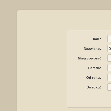
Imię:
Nazwisko:
Miejscowość:
Parafia:
Od roku:
Do roku: