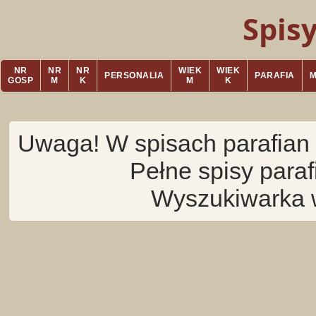
Spis
NR
NR
NR
WIEK
WIEK
PERSONALIA
PARAFIA
GOSP
M
K
M
K
Uwaga! W spisach parafian 
Pełne spisy para
Wyszukiwarka 