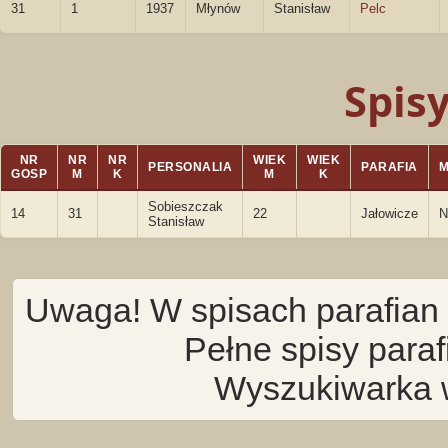
31
1
1937
Młynów
Stanisław
Pelc
Spis
NR
NR
NR
WIEK
WIEK
PERSONALIA
PARAFIA
GOSP
M
K
M
K
Sobieszczak
14
31
22
Jałowicze
N
Stanisław
Uwaga! W spisach parafian 
Pełne spisy para
Wyszukiwarka 