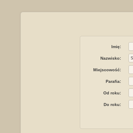
Imię:
Nazwisko:
Miejscowość:
Parafia:
Od roku:
Do roku: