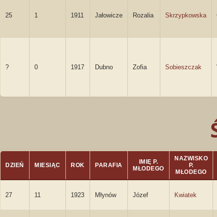
25
1
1911
Jałowicze
Rozalia
Skrzypkowska
?
0
1917
Dubno
Zofia
Sobieszczak
NAZWISKO
IMIĘ P.
DZIEŃ
MIESIĄC
ROK
PARAFIA
P.
MŁODEGO
MŁODEGO
27
11
1923
Młynów
Józef
Kwiatek