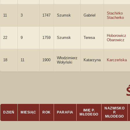
Stachirko
11
3
1747
Szumsk
Gabriel
Stacherko
Hoborowicz
22
9
1759
Szumsk
Teresa
Obarowicz
Włodzimierz
18
11
1900
Katarzyna
Karczeńska
Wołyński
NAZWISKO
IMIĘ P.
DZIEŃ
MIESIĄC
ROK
PARAFIA
P.
MŁODEGO
MŁODEGO