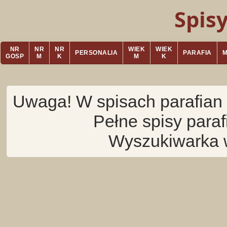
Spis
NR
NR
NR
WIEK
WIEK
PERSONALIA
PARAFIA
GOSP
M
K
M
K
Uwaga! W spisach parafian 
Pełne spisy para
Wyszukiwarka 