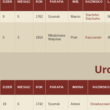
DZIEŃ
MIESIĄC
ROK
PARAFIA
IMIĘ
NAZWISKO
L
Stachirko
9
5
1762
Szumsk
Marcin
5
Stachurko
Włodzimierz
5
3
1914
Piotr
Karczenski
4
Wołyński
Ur
DZIEŃ
MIESIĄC
ROK
PARAFIA
IMIONA
NAZWISKO
19
6
1742
Szumsk
Antoni
Dziaduszowi