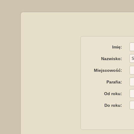
Imię:
Nazwisko:
Miejscowość:
Parafia:
Od roku:
Do roku: