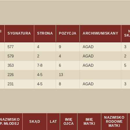
I
SYGNATURA
STRONA
POZYCJA
ARCHIWUM/SKANY
SK
577
4
9
AGAD
3
579
2
4
AGAD
2
353
7-8
6
AGAD
5
226
4-5
13
231
4-5
8
AGAD
3
NAZWISKO
NAZWISKO
IMIĘ
IMIĘ
SKĄD
LAT
RODOWE
P. MŁODEJ
OJCA
MATKI
MATKI