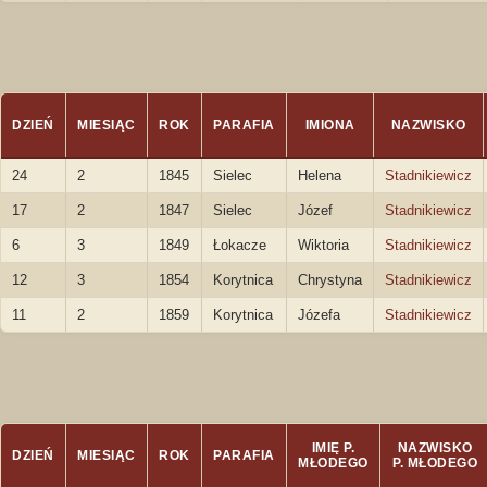
DZIEŃ
MIESIĄC
ROK
PARAFIA
IMIONA
NAZWISKO
24
2
1845
Sielec
Helena
Stadnikiewicz
17
2
1847
Sielec
Józef
Stadnikiewicz
6
3
1849
Łokacze
Wiktoria
Stadnikiewicz
12
3
1854
Korytnica
Chrystyna
Stadnikiewicz
11
2
1859
Korytnica
Józefa
Stadnikiewicz
IMIĘ P.
NAZWISKO
DZIEŃ
MIESIĄC
ROK
PARAFIA
MŁODEGO
P. MŁODEGO