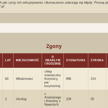
jak i przy ich odczytywaniu i tłumaczeniu zdarzają się błędy. Proszę 
.pl
Zgony
O
LAT
MIEJSCOWOŚĆ
ZMARŁYM
SYGNATURA
STRONA
I RODZINIE
chłop
miasteczka
60
Włodzimierz
Korytnicy,
896
21V
par.
korytnickiej
c.
Anastazego
2
Uściług
228
20
i Antoniny z
Nowickich