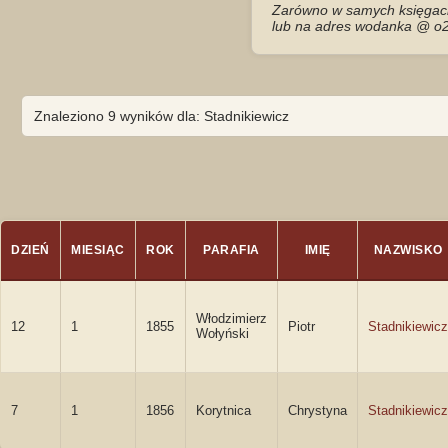
Zarówno w samych księgach 
lub na adres wodanka @ o2
Znaleziono 9 wyników dla: Stadnikiewicz
DZIEŃ
MIESIĄC
ROK
PARAFIA
IMIĘ
NAZWISKO
Włodzimierz
12
1
1855
Piotr
Stadnikiewicz
Wołyński
7
1
1856
Korytnica
Chrystyna
Stadnikiewicz