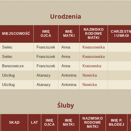
Urodzenia
NAZWISKO
IMIĘ
IMIĘ
CHRZESTN
MIEJSCOWOŚĆ
RODOWE
OJCA
MATKI
I UWAGI
MATKI
Sielec
Franciszek
Anna
Kwassowska
Sielec
Franciszek
Anna
Kwassowska
Berezowicze
Franciszek
Anna
Krasowska
Uściług
Atanazy
Antonina
Nowicka
Uściług
Atanazy
Antonina
Nowicka
Śluby
NAZWISKO
IMIĘ
IMIĘ
IMIĘ P.
SKĄD
LAT
RODOWE
OJCA
MATKI
MŁODEJ
MATKI