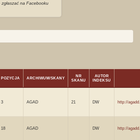
je zgłaszać na Facebooku
NR
AUTOR
POZYCJA
ARCHIWUM/SKANY
SKANU
INDEKSU
3
AGAD
21
DW
http://agad
18
AGAD
DW
http://agad