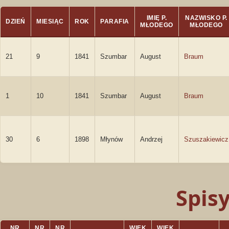
IMIĘ P.
NAZWISKO P.
DZIEŃ
MIESIĄC
ROK
PARAFIA
MŁODEGO
MŁODEGO
21
9
1841
Szumbar
August
Braum
1
10
1841
Szumbar
August
Braum
30
6
1898
Młynów
Andrzej
Szuszakiewicz
Spis
NR
NR
NR
WIEK
WIEK