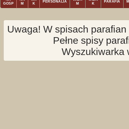
PERSONALIA
PARAFIA
GOSP
M
K
M
K
Uwaga! W spisach parafian 
Pełne spisy para
Wyszukiwarka 