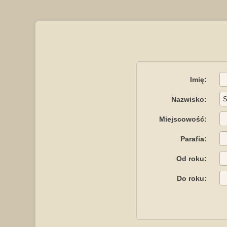
Imię:
Nazwisko:
Miejscowość:
Parafia:
Od roku:
Do roku: