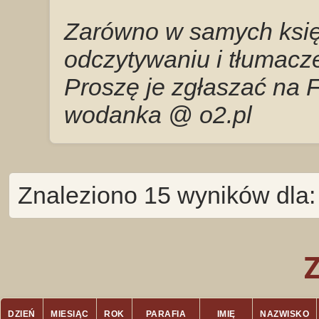
Zarówno w samych księg
odczytywaniu i tłumacze
Proszę je zgłaszać na 
wodanka @ o2.pl
Znaleziono 15 wyników dla:
DZIEŃ
MIESIĄC
ROK
PARAFIA
IMIĘ
NAZWISKO