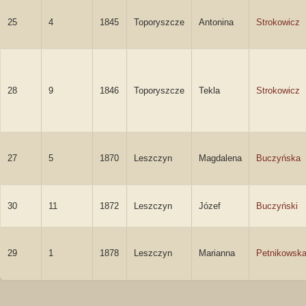
25
4
1845
Toporyszcze
Antonina
Strokowicz
28
9
1846
Toporyszcze
Tekla
Strokowicz
27
5
1870
Leszczyn
Magdalena
Buczyńska
30
11
1872
Leszczyn
Józef
Buczyński
29
1
1878
Leszczyn
Marianna
Petnikowsk