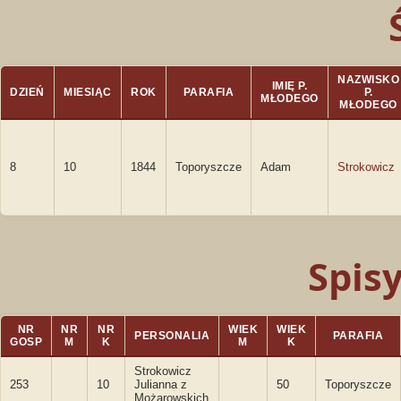
NAZWISKO
IMIĘ P.
DZIEŃ
MIESIĄC
ROK
PARAFIA
P.
MŁODEGO
MŁODEGO
8
10
1844
Toporyszcze
Adam
Strokowicz
Spis
NR
NR
NR
WIEK
WIEK
PERSONALIA
PARAFIA
GOSP
M
K
M
K
Strokowicz
253
10
Julianna z
50
Toporyszcze
Możarowskich