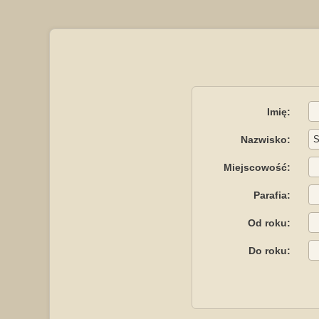
Imię:
Nazwisko:
Miejscowość:
Parafia:
Od roku:
Do roku: