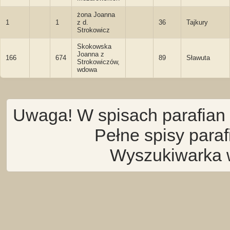
żona Joanna
1
1
z d.
36
Tajkury
Strokowicz
Skokowska
Joanna z
166
674
89
Sławuta
Strokowiczów,
wdowa
Uwaga! W spisach parafian 
Pełne spisy para
Wyszukiwarka 