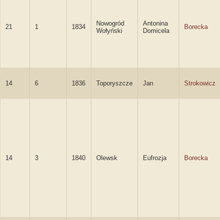
Nowogród
Antonina
21
1
1834
Borecka
Wołyński
Domicela
14
6
1836
Toporyszcze
Jan
Strokowicz
14
3
1840
Olewsk
Eufrozja
Borecka