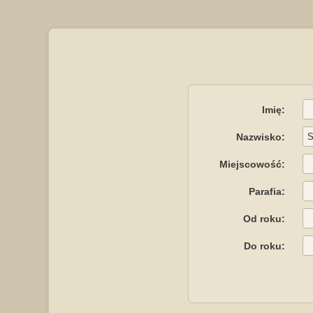
Imię:
Nazwisko:
Miejscowość:
Parafia:
Od roku:
Do roku: