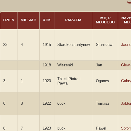
IMIĘ P.
NAZW
DZIEŃ
MIESIĄC
ROK
PARAFIA
MŁODEGO
MŁ
23
4
1915
Starokonstantynów
Stanisław
Jasno
1918
Wiszenki
Jan
Giewi
Tbilisi Piotra i
3
1
1920
Oganes
Gabry
Pawła
6
8
1922
Łuck
Tomasz
Jabło
8
7
1923
Łuck
Paweł
Soło