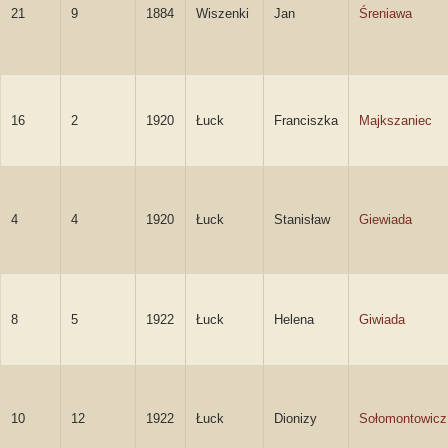
21
9
1884
Wiszenki
Jan
Śreniawa
16
2
1920
Łuck
Franciszka
Majkszaniec
4
4
1920
Łuck
Stanisław
Giewiada
8
5
1922
Łuck
Helena
Giwiada
10
12
1922
Łuck
Dionizy
Sołomontowicz