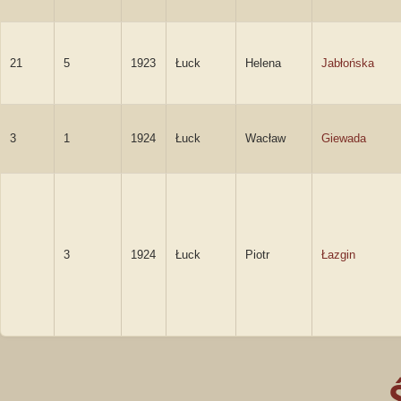
21
5
1923
Łuck
Helena
Jabłońska
3
1
1924
Łuck
Wacław
Giewada
3
1924
Łuck
Piotr
Łazgin