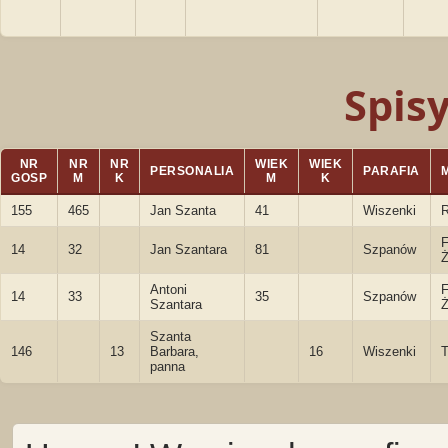
Spis
NR
NR
NR
WIEK
WIEK
PERSONALIA
PARAFIA
GOSP
M
K
M
K
155
465
Jan Szanta
41
Wiszenki
F
14
32
Jan Szantara
81
Szpanów
Ż
Antoni
F
14
33
35
Szpanów
Szantara
Ż
Szanta
146
13
Barbara,
16
Wiszenki
T
panna