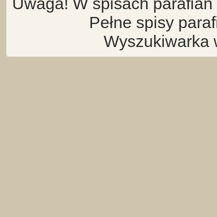
Uwaga! W spisach parafian 
Pełne spisy para
Wyszukiwarka 