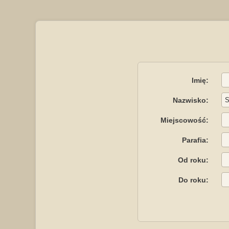
Imię:
Nazwisko:
Miejscowość:
Parafia:
Od roku:
Do roku: