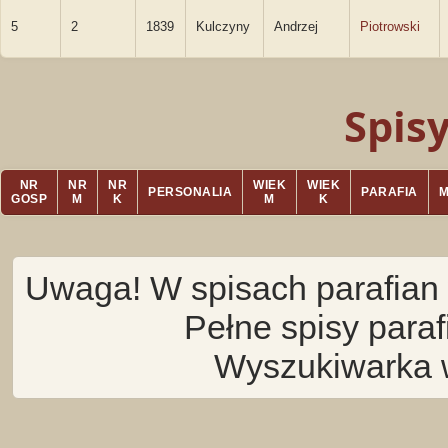
5
2
1839
Kulczyny
Andrzej
Piotrowski
Spis
NR
NR
NR
WIEK
WIEK
PERSONALIA
PARAFIA
GOSP
M
K
M
K
Uwaga! W spisach parafian 
Pełne spisy para
Wyszukiwarka 