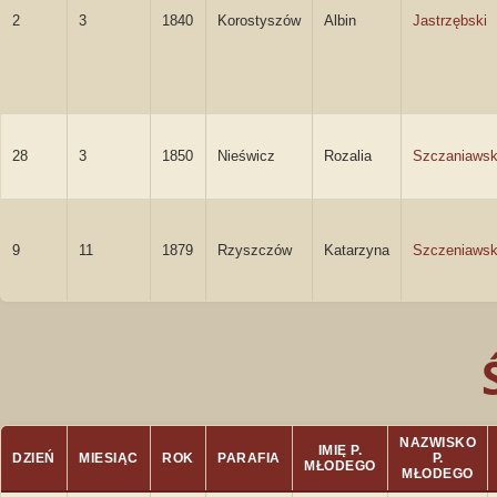
2
3
1840
Korostyszów
Albin
Jastrzębski
28
3
1850
Nieświcz
Rozalia
Szczaniaws
9
11
1879
Rzyszczów
Katarzyna
Szczeniaws
NAZWISKO
IMIĘ P.
DZIEŃ
MIESIĄC
ROK
PARAFIA
P.
MŁODEGO
MŁODEGO