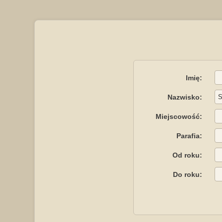
Imię:
Nazwisko:
Miejscowość:
Parafia:
Od roku:
Do roku: