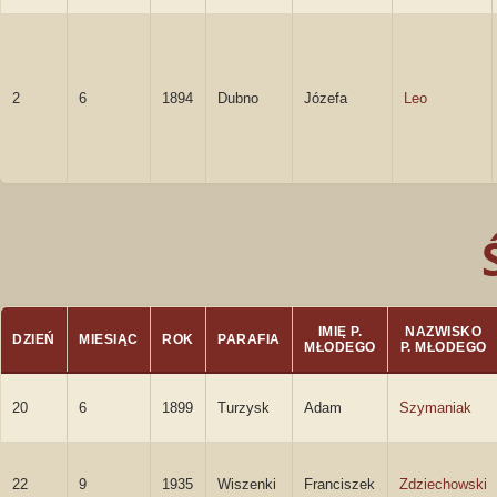
2
6
1894
Dubno
Józefa
Leo
IMIĘ P.
NAZWISKO
DZIEŃ
MIESIĄC
ROK
PARAFIA
MŁODEGO
P. MŁODEGO
20
6
1899
Turzysk
Adam
Szymaniak
22
9
1935
Wiszenki
Franciszek
Zdziechowski