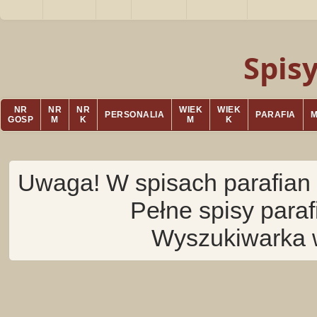
Spis
NR
NR
NR
WIEK
WIEK
PERSONALIA
PARAFIA
GOSP
M
K
M
K
Uwaga! W spisach parafian 
Pełne spisy para
Wyszukiwarka 