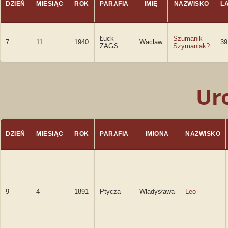
DZIEŃ
MIESIĄC
ROK
PARAFIA
IMIĘ
NAZWISKO
L
Łuck
Szumanik
7
11
1940
Wacław
39
ZAGS
Szymaniak?
Ur
DZIEŃ
MIESIĄC
ROK
PARAFIA
IMIONA
NAZWISKO
9
4
1891
Ptycza
Władysława
Leo