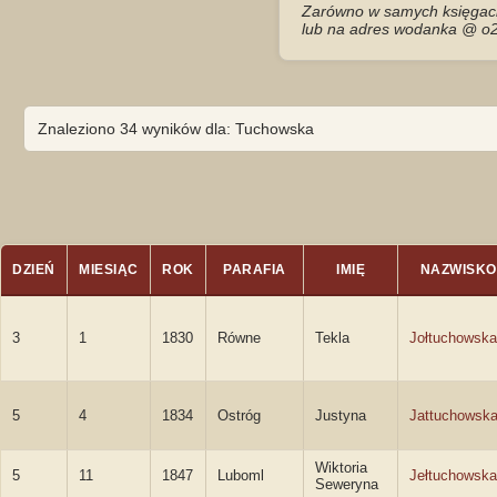
Zarówno w samych księgach 
lub na adres wodanka @ o2
Znaleziono 34 wyników dla: Tuchowska
DZIEŃ
MIESIĄC
ROK
PARAFIA
IMIĘ
NAZWISKO
3
1
1830
Równe
Tekla
Jołtuchowska
5
4
1834
Ostróg
Justyna
Jattuchowsk
Wiktoria
5
11
1847
Luboml
Jełtuchowska
Seweryna