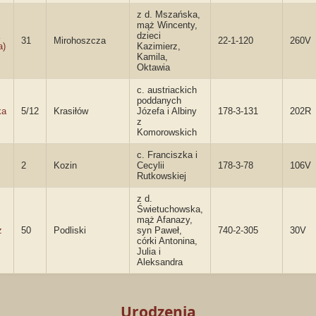
z d. Mszańska,
mąż Wincenty,
dzieci
31
Mirohoszcza
22-1-120
260V
a)
Kazimierz,
Kamila,
Oktawia
c. austriackich
poddanych
ka
5/12
Krasiłów
Józefa i Albiny
178-3-131
202R
z
Komorowskich
c. Franciszka i
2
Kozin
Cecylii
178-3-78
106V
Rutkowskiej
z d.
Świetuchowska,
mąż Afanazy,
z
50
Podliski
syn Paweł,
740-2-305
30V
córki Antonina,
Julia i
Aleksandra
Urodzenia