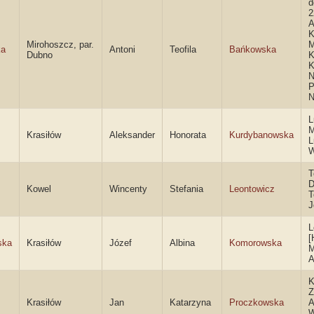
d
2
K
Mirohoszcz, par.
M
ka
Antoni
Teofila
Bańkowska
Dubno
K
K
N
P
N
L
M
Krasiłów
Aleksander
Honorata
Kurdybanowska
L
W
T
D
Kowel
Wincenty
Stefania
Leontowicz
T
J
L
[
ska
Krasiłów
Józef
Albina
Komorowska
M
A
K
Z
Krasiłów
Jan
Katarzyna
Proczkowska
A
W