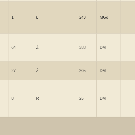
1
Ł
243
MGo
64
Ż
388
DM
27
Ż
205
DM
8
R
25
DM