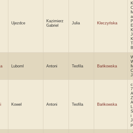
K
C
M
a
Kazimierz
P
Ujezdce
Julia
Kleczyńska
Gabriel
E
K
J
K
T
B
W
W
ka
Luboml
Antoni
Teofila
Bańkowska
M
C
J
c
7
A
Z
A
i
Kowel
Antoni
Teofila
Bańkowska
L
S
i
J
p