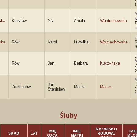
ż
A
K
ska
Krasiłów
NN
Aniela
Wantuchowska
T
Ł
J
ska
Rów
Karol
Ludwika
Wojciechowska
S
S
J
A
Rów
Jan
Barbara
Kuczyńska
W
p
A
Jan
i
Zdołbunów
Maria
Mazur
Stanisław
J
ż
Śluby
NAZWISKO
IMIĘ
IMIĘ
IMIĘ
SKĄD
LAT
RODOWE
OJCA
MATKI
MŁO