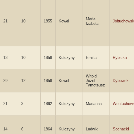
Maria
21
10
1855
Kowel
Jołtuchows
Izabela
13
10
1858
Kulczyny
Emilia
Rybicka
Witold
29
12
1858
Kowel
Józef
Dybowski
Tymoteusz
21
3
1862
Kulczyny
Marianna
Wentuchow
14
6
1864
Kulczyny
Ludwik
Sochacki