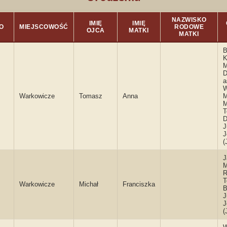
NAZWISKO
IMIĘ
IMIĘ
O
MIEJSCOWOŚĆ
RODOWE
OJCA
MATKI
MATKI
B
K
M
D
a
W
Warkowicze
Tomasz
Anna
M
M
T
D
J
J
(
J
M
R
T
Warkowicze
Michał
Franciszka
B
J
J
(