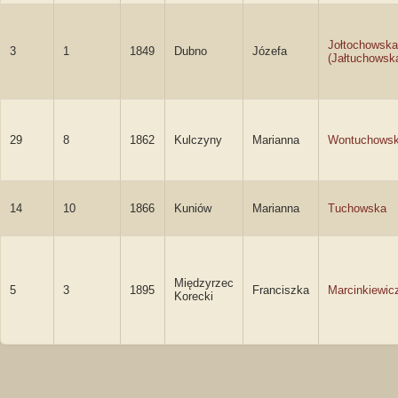
Jołtochowska
3
1
1849
Dubno
Józefa
(Jałtuchowsk
29
8
1862
Kulczyny
Marianna
Wontuchows
14
10
1866
Kuniów
Marianna
Tuchowska
Międzyrzec
5
3
1895
Franciszka
Marcinkiewic
Korecki