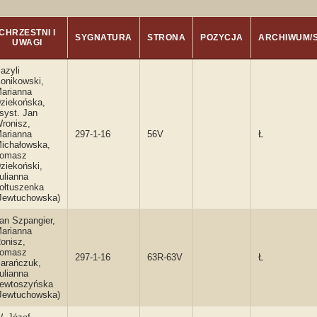
CHRZESTNI I
SYGNATURA
STRONA
POZYCJA
ARCHIWUM/
UWAGI
azyli
onikowski,
arianna
ziekońska,
syst. Jan
ronisz,
arianna
297-1-16
56V
Ł
ichałowska,
omasz
ziekoński,
ulianna
ołtuszenka
Jewtuchowska)
an Szpangier,
arianna
onisz,
omasz
297-1-16
63R-63V
Ł
arańczuk,
ulianna
ewtoszyńska
Jewtuchowska)