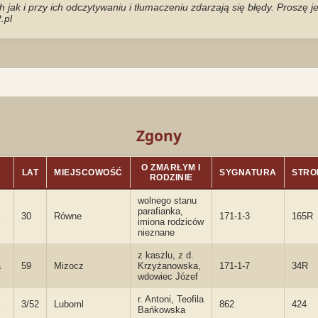
jak i przy ich odczytywaniu i tłumaczeniu zdarzają się błędy. Proszę 
.pl
Zgony
O ZMARŁYM I
LAT
MIEJSCOWOŚĆ
SYGNATURA
STRO
RODZINIE
wolnego stanu
parafianka,
30
Równe
171-1-3
165R
imiona rodziców
nieznane
z kaszlu, z d.
a
59
Mizocz
Krzyżanowska,
171-1-7
34R
wdowiec Józef
r. Antoni, Teofila
3/52
Luboml
862
424
Bańkowska