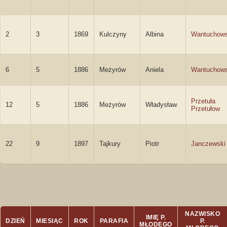
2
3
1869
Kulczyny
Albina
Wantuchow
6
5
1886
Meżyrów
Aniela
Wantuchow
Przetuła
12
5
1886
Meżyrów
Władysław
Przetułow
22
9
1897
Tajkury
Piotr
Janczewski
NAZWISKO
IMIĘ P.
DZIEŃ
MIESIĄC
ROK
PARAFIA
P.
MŁODEGO