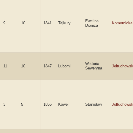
Ewelina
9
10
1841
Tajkury
Komornicka
Dioniza
Wiktoria
11
10
1847
Luboml
Jełtuchows
Seweryna
3
5
1855
Kowel
Stanisław
Jołtuchowsk