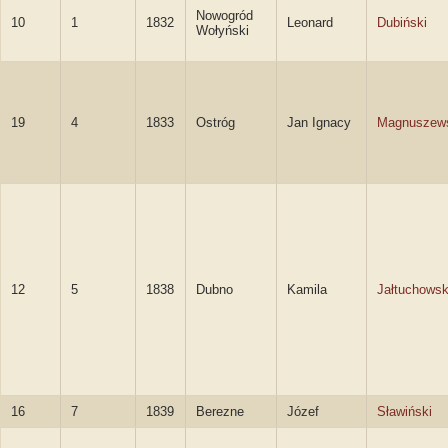
Nowogród
10
1
1832
Leonard
Dubiński
Wołyński
19
4
1833
Ostróg
Jan Ignacy
Magnuszew
12
5
1838
Dubno
Kamila
Jałtuchows
16
7
1839
Berezne
Józef
Sławiński