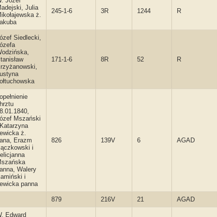
. Józef
adejski, Julia
245-1-6
3R
1244
R
ikołajewska ż.
akuba
ózef Siedlecki,
ózefa
odzińska,
tanisław
171-1-6
8R
52
R
rzyżanowski,
ustyna
ołtuchowska
opełnienie
hrztu
8.01.1840,
ózef Mszański
 Katarzyna
ewicka ż.
ana, Erazm
826
139V
6
AGAD
ączkowski i
elicjanna
szańska
anna, Walery
amiński i
ewicka panna
879
216V
21
AGAD
. Edward