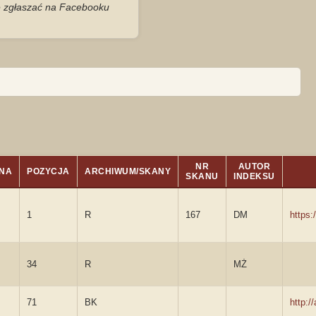
je zgłaszać na Facebooku
NR
AUTOR
NA
POZYCJA
ARCHIWUM/SKANY
SKANU
INDEKSU
1
R
167
DM
https
34
R
MŻ
71
BK
http: