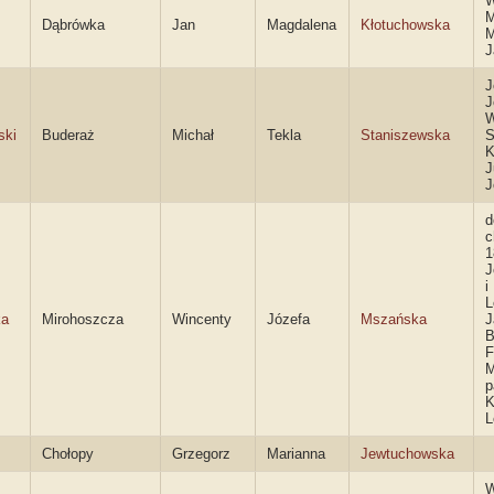
W
M
Dąbrówka
Jan
Magdalena
Kłotuchowska
M
J
J
J
W
ski
Buderaż
Michał
Tekla
Staniszewska
S
K
J
J
d
c
1
J
i
L
ka
Mirohoszcza
Wincenty
Józefa
Mszańska
J
B
F
M
p
K
L
Chołopy
Grzegorz
Marianna
Jewtuchowska
W