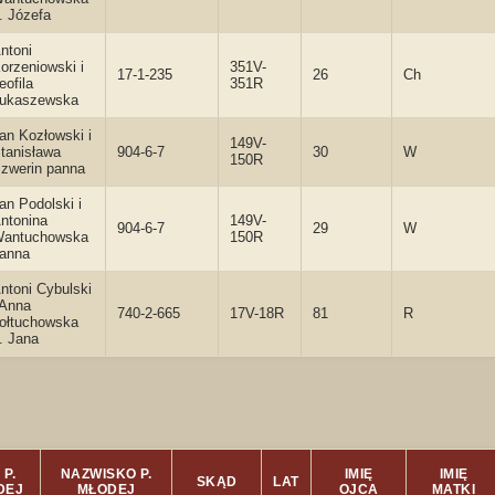
. Józefa
ntoni
orzeniowski i
351V-
17-1-235
26
Ch
eofila
351R
ukaszewska
an Kozłowski i
149V-
tanisława
904-6-7
30
W
150R
zwerin panna
an Podolski i
ntonina
149V-
904-6-7
29
W
antuchowska
150R
anna
ntoni Cybulski
 Anna
740-2-665
17V-18R
81
R
ołtuchowska
. Jana
 P.
NAZWISKO P.
IMIĘ
IMIĘ
SKĄD
LAT
DEJ
MŁODEJ
OJCA
MATKI