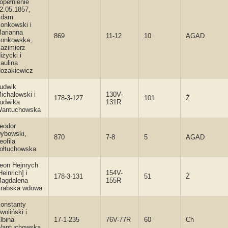
opełnienie
2.05.1857,
Adam
onkowski i
arianna
869
11-12
10
AGAD
onkowska,
azimierz
iżycki i
aulina
ozakiewicz
udwik
ichałowski i
130V-
178-3-127
101
Ż
udwika
131R
antuchowska
eodor
ybowski,
870
7-8
5
AGAD
eofila
ołtuchowska
eon Hejnrych
Heinrich] i
154V-
178-3-131
51
Ż
agdalena
155R
rabska wdowa
onstanty
woliński i
lbina
17-1-235
76V-77R
60
Ch
antuchowska