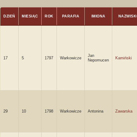
DZIEŃ
MIESIĄC
ROK
PARAFIA
IMIONA
NAZWISK
Jan
17
5
1797
Warkowicze
Kamiński
Nepomucen
29
10
1798
Warkowicze
Antonina
Zawarska