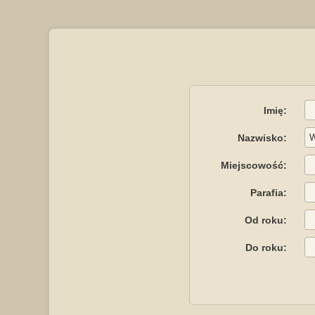
Imię:
Nazwisko:
Miejscowość:
Parafia:
Od roku:
Do roku: