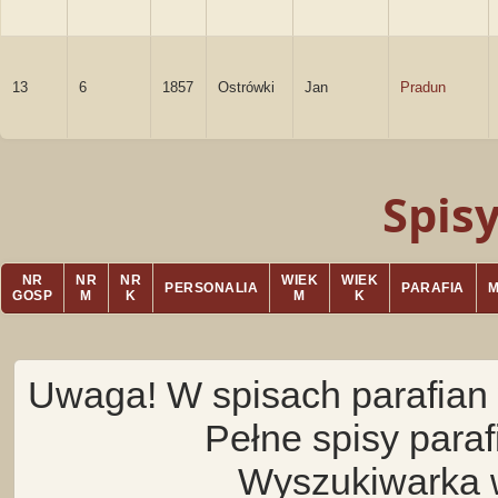
13
6
1857
Ostrówki
Jan
Pradun
Spis
NR
NR
NR
WIEK
WIEK
PERSONALIA
PARAFIA
GOSP
M
K
M
K
Uwaga! W spisach parafian 
Pełne spisy para
Wyszukiwarka 