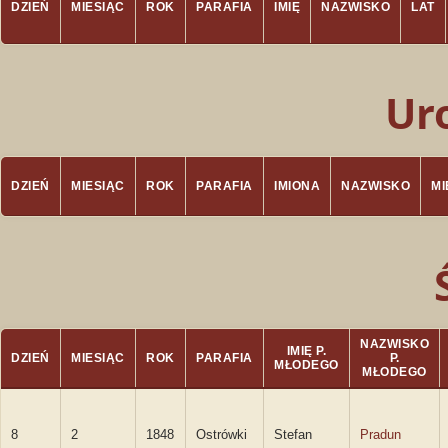
DZIEŃ
MIESIĄC
ROK
PARAFIA
IMIĘ
NAZWISKO
LAT
Ur
DZIEŃ
MIESIĄC
ROK
PARAFIA
IMIONA
NAZWISKO
M
NAZWISKO
IMIĘ P.
DZIEŃ
MIESIĄC
ROK
PARAFIA
P.
MŁODEGO
MŁODEGO
8
2
1848
Ostrówki
Stefan
Pradun