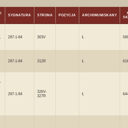
I
SYGNATURA
STRONA
POZYCJA
ARCHIWUM/SKANY
S
,
,
297-1-84
303V
Ł
59
297-1-84
312R
Ł
61
,
326V-
297-1-84
Ł
64
327R