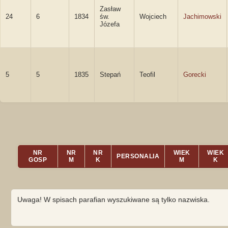
Zasław
24
6
1834
św.
Wojciech
Jachimowski
Józefa
5
5
1835
Stepań
Teofil
Gorecki
NR
NR
NR
WIEK
WIEK
PERSONALIA
GOSP
M
K
M
K
Uwaga! W spisach parafian wyszukiwane są tylko nazwiska.