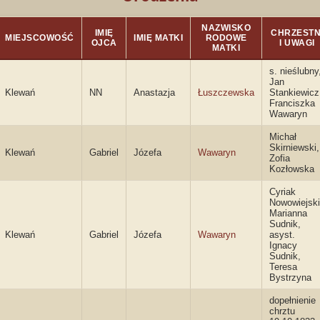
NAZWISKO
IMIĘ
CHRZESTN
MIEJSCOWOŚĆ
IMIĘ MATKI
RODOWE
OJCA
I UWAGI
MATKI
s. nieślubny
Jan
Klewań
NN
Anastazja
Łuszczewska
Stankiewicz
Franciszka
Wawaryn
Michał
Skirniewski,
Klewań
Gabriel
Józefa
Wawaryn
Zofia
Kozłowska
Cyriak
Nowowiejski
Marianna
Sudnik,
Klewań
Gabriel
Józefa
Wawaryn
asyst.
Ignacy
Sudnik,
Teresa
Bystrzyna
dopełnienie
chrztu