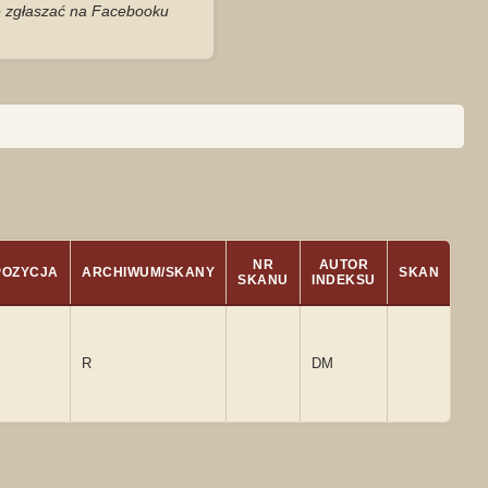
je zgłaszać na Facebooku
NR
AUTOR
POZYCJA
ARCHIWUM/SKANY
SKAN
SKANU
INDEKSU
R
DM