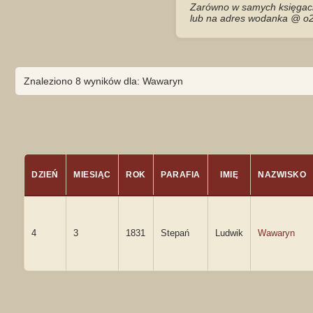
Zarówno w samych księgach 
lub na adres wodanka @ o2
Znaleziono 8 wyników dla: Wawaryn
DZIEŃ
MIESIĄC
ROK
PARAFIA
IMIĘ
NAZWISKO
4
3
1831
Stepań
Ludwik
Wawaryn