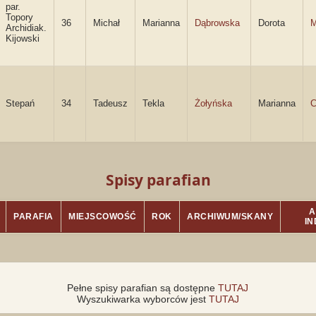
par.
Topory
36
Michał
Marianna
Dąbrowska
Dorota
M
Archidiak.
Kijowski
Stepań
34
Tadeusz
Tekla
Żołyńska
Marianna
C
Spisy parafian
A
PARAFIA
MIEJSCOWOŚĆ
ROK
ARCHIWUM/SKANY
I
Pełne spisy parafian są dostępne
TUTAJ
Wyszukiwarka wyborców jest
TUTAJ