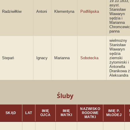
19.10.1833,
asyst.
Stanisław
Radziwiłłów
Antoni
Klementyna
Podfilipska
Wawaryn
sędzia i
Marianna
Chromcewic
panna
wielmożny
Stanisław
Wawaryn
sędzia
Stepań
Ignacy
Marianna
Sobotecka
ziemski
żytomirski i
Antonella
Dranikowa ż
Aleksandra
Śluby
NAZWISKO
IMIĘ
IMIĘ
IMIĘ P.
SKĄD
LAT
RODOWE
OJCA
MATKI
MŁODEJ
MATKI