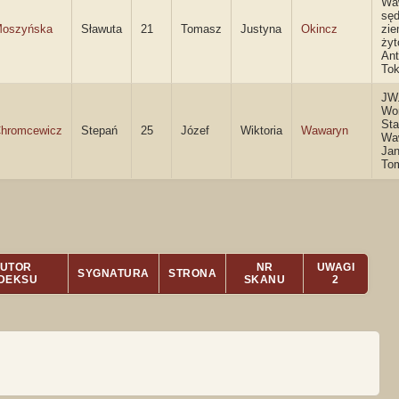
Wa
sęd
oszyńska
Sławuta
21
Tomasz
Justyna
Okincz
zie
żyt
Ant
Tok
JW.
Wor
Sta
hromcewicz
Stepań
25
Józef
Wiktoria
Wawaryn
Wa
Ja
To
UTOR
NR
UWAGI
SYGNATURA
STRONA
NDEKSU
SKANU
2