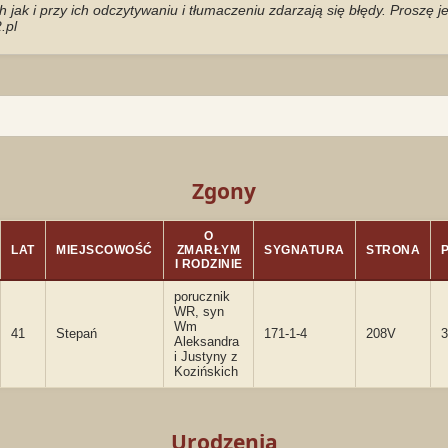
jak i przy ich odczytywaniu i tłumaczeniu zdarzają się błędy. Proszę 
.pl
Zgony
O
LAT
MIEJSCOWOŚĆ
ZMARŁYM
SYGNATURA
STRONA
I RODZINIE
porucznik
WR, syn
Wm
41
Stepań
171-1-4
208V
3
Aleksandra
i Justyny z
Kozińskich
Urodzenia