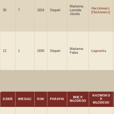
Marianna
Haczkiewicz
30
7
1824
Stepań
Leonida
[Hackiewicz]
Józefa
Marianna
12
1
1830
Stepań
Łagowska
Fabia
NAZWISKO
IMIĘ P.
DZIEŃ
MIESIĄC
ROK
PARAFIA
P.
MŁODEGO
MŁODEGO