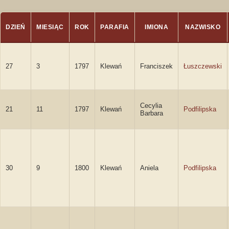
DZIEŃ
MIESIĄC
ROK
PARAFIA
IMIONA
NAZWISKO
27
3
1797
Klewań
Franciszek
Łuszczewski
Cecylia
21
11
1797
Klewań
Podfilipska
Barbara
30
9
1800
Klewań
Aniela
Podfilipska