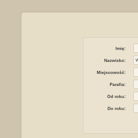
Imię:
Nazwisko:
Miejscowość:
Parafia:
Od roku:
Do roku: