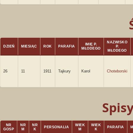
NAZWISKO
IMIĘ P.
DZIEŃ
MIESIĄC
ROK
PARAFIA
P.
MŁODEGO
MŁODEGO
26
11
1911
Tajkury
Karol
Choteborski
Spis
NR
NR
NR
WIEK
WIEK
PERSONALIA
PARAFIA
GOSP
M
K
M
K