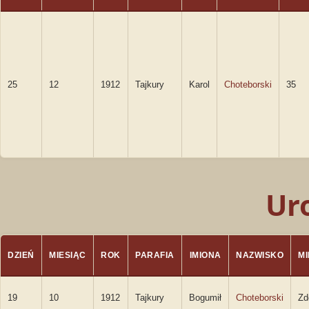
25
12
1912
Tajkury
Karol
Choteborski
35
Ur
DZIEŃ
MIESIĄC
ROK
PARAFIA
IMIONA
NAZWISKO
M
19
10
1912
Tajkury
Bogumił
Choteborski
Zd