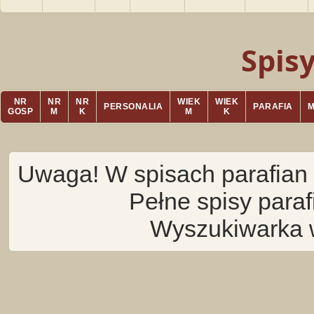
Spis
NR
NR
NR
WIEK
WIEK
PERSONALIA
PARAFIA
GOSP
M
K
M
K
Uwaga! W spisach parafian 
Pełne spisy para
Wyszukiwarka 