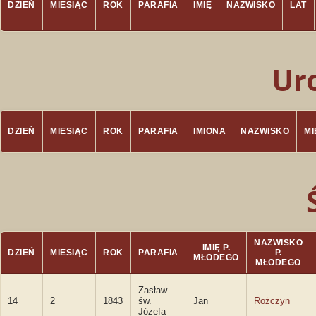
DZIEŃ
MIESIĄC
ROK
PARAFIA
IMIĘ
NAZWISKO
LAT
Ur
DZIEŃ
MIESIĄC
ROK
PARAFIA
IMIONA
NAZWISKO
M
NAZWISKO
IMIĘ P.
DZIEŃ
MIESIĄC
ROK
PARAFIA
P.
MŁODEGO
MŁODEGO
Zasław
14
2
1843
św.
Jan
Rożczyn
Józefa