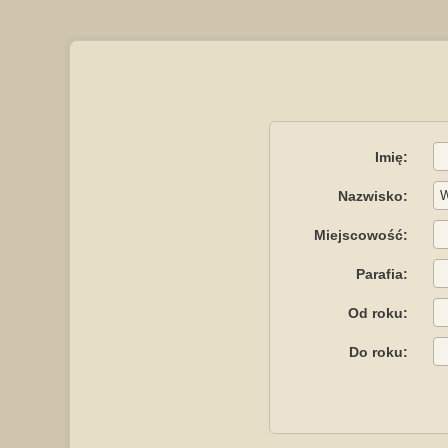
Imię:
Nazwisko:
Miejscowość:
Parafia:
Od roku:
Do roku: