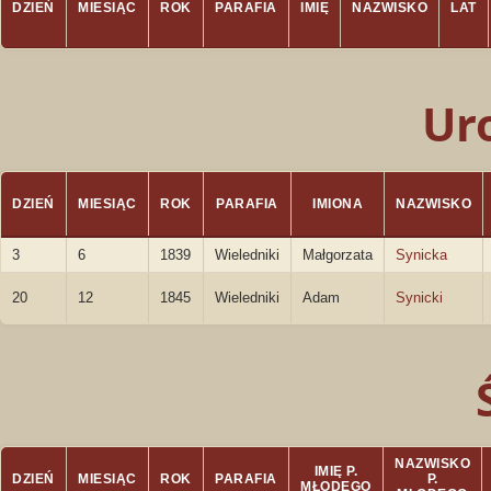
DZIEŃ
MIESIĄC
ROK
PARAFIA
IMIĘ
NAZWISKO
LAT
Ur
DZIEŃ
MIESIĄC
ROK
PARAFIA
IMIONA
NAZWISKO
3
6
1839
Wieledniki
Małgorzata
Synicka
20
12
1845
Wieledniki
Adam
Synicki
NAZWISKO
IMIĘ P.
DZIEŃ
MIESIĄC
ROK
PARAFIA
P.
MŁODEGO