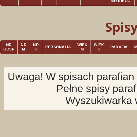
MŁODEGO
Spis
NR
NR
NR
WIEK
WIEK
PERSONALIA
PARAFIA
GOSP
M
K
M
K
Uwaga! W spisach parafian 
Pełne spisy para
Wyszukiwarka 