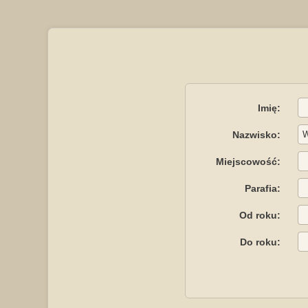
Imię:
Nazwisko:
Miejscowość:
Parafia:
Od roku:
Do roku: