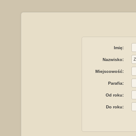
Imię:
Nazwisko:
Miejscowość:
Parafia:
Od roku:
Do roku: