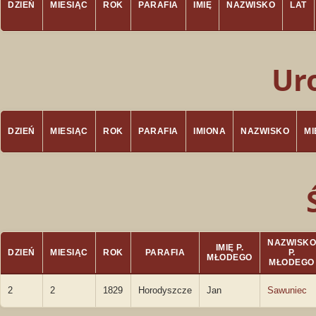
DZIEŃ
MIESIĄC
ROK
PARAFIA
IMIĘ
NAZWISKO
LAT
Ur
DZIEŃ
MIESIĄC
ROK
PARAFIA
IMIONA
NAZWISKO
M
NAZWISKO
IMIĘ P.
DZIEŃ
MIESIĄC
ROK
PARAFIA
P.
MŁODEGO
MŁODEGO
2
2
1829
Horodyszcze
Jan
Sawuniec