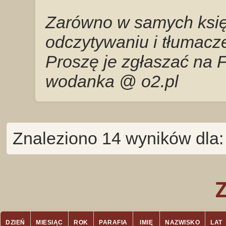
Zarówno w samych księg
odczytywaniu i tłumacze
Proszę je zgłaszać na 
wodanka @ o2.pl
Znaleziono 14 wyników dla:
DZIEŃ
MIESIĄC
ROK
PARAFIA
IMIĘ
NAZWISKO
LAT