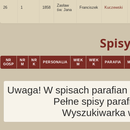
Zasław
26
1
1858
Franciszek
Kuczewski
św. Jana
Spis
NR
NR
NR
WIEK
WIEK
PERSONALIA
PARAFIA
GOSP
M
K
M
K
Uwaga! W spisach parafian 
Pełne spisy para
Wyszukiwarka 