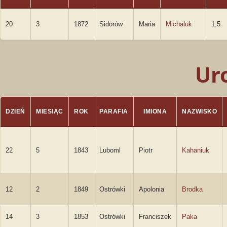
20
3
1872
Sidorów
Maria
Michaluk
1,5
Ur
DZIEŃ
MIESIĄC
ROK
PARAFIA
IMIONA
NAZWISKO
22
5
1843
Luboml
Piotr
Kahaniuk
12
2
1849
Ostrówki
Apolonia
Brodka
14
3
1853
Ostrówki
Franciszek
Paka