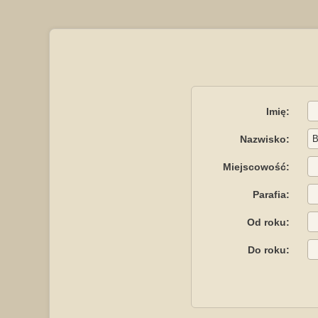
Imię:
Nazwisko:
Miejscowość:
Parafia:
Od roku:
Do roku: