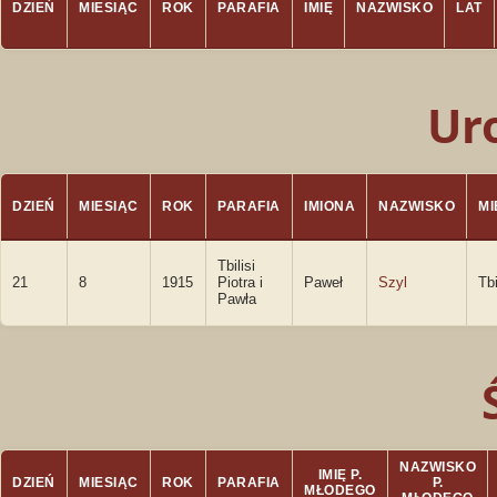
DZIEŃ
MIESIĄC
ROK
PARAFIA
IMIĘ
NAZWISKO
LAT
Ur
DZIEŃ
MIESIĄC
ROK
PARAFIA
IMIONA
NAZWISKO
M
Tbilisi
21
8
1915
Piotra i
Paweł
Szyl
Tbi
Pawła
NAZWISKO
IMIĘ P.
DZIEŃ
MIESIĄC
ROK
PARAFIA
P.
MŁODEGO