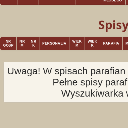
MŁODEGO
Spis
NR
NR
NR
WIEK
WIEK
PERSONALIA
PARAFIA
GOSP
M
K
M
K
Uwaga! W spisach parafian 
Pełne spisy para
Wyszukiwarka 