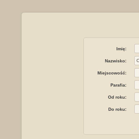
Imię:
Nazwisko:
Miejscowość:
Parafia:
Od roku:
Do roku: