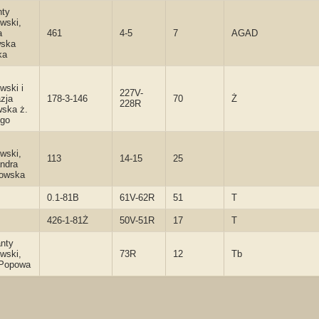
nty
wski,
a
461
4-5
7
AGAD
wska
ka
wski i
227V-
zja
178-3-146
70
Ż
228R
wska ż.
ego
wski,
113
14-15
25
ndra
rowska
0.1-81B
61V-62R
51
T
426-1-81Ż
50V-51R
17
T
nty
wski,
73R
12
Tb
 Popowa