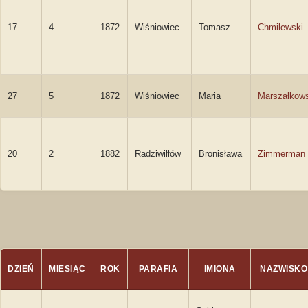
17
4
1872
Wiśniowiec
Tomasz
Chmilewski
27
5
1872
Wiśniowiec
Maria
Marszałkow
20
2
1882
Radziwiłłów
Bronisława
Zimmerman
DZIEŃ
MIESIĄC
ROK
PARAFIA
IMIONA
NAZWISKO