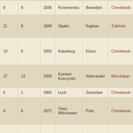
8
8
1836
Krzemieniec
Benedykt
Chmilewski
11
8
1848
Opalin
Kajetan
Żabiński
10
6
1855
Katerburg
Eliasz
Chmilewski
Kamień
27
12
1859
Aleksander
Miszkilpan
Koszyrski
6
1
1860
Łuck
Stanisław
Chmilewski
Stary
4
6
1871
Piotr
Chmilewski
Wiśniowiec