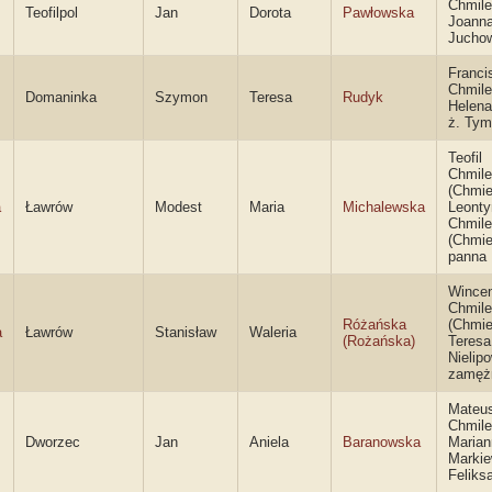
Chmile
Teofilpol
Jan
Dorota
Pawłowska
Joann
Jucho
Franci
Chmile
Domaninka
Szymon
Teresa
Rudyk
Helena
ż. Ty
Teofil
Chmile
(Chmie
a
Ławrów
Modest
Maria
Michalewska
Leonty
Chmil
(Chmie
panna
Wince
Chmile
Różańska
(Chmie
a
Ławrów
Stanisław
Waleria
(Rożańska)
Teresa
Nielip
zamęż
Mateu
Chmile
Dworzec
Jan
Aniela
Baranowska
Marian
Markie
Feliks