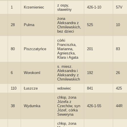
z ospy,
1
Krzemieniec
426-1-10
57V
sławetny
żona
Aleksandra z
28
Pulma
525
10
Chmilewskich,
bez dzieci
córki
Franciszka,
80
Piszczatyńce
Marianna,
201
83
Agnieszka,
Klara i Agata
s. miesz.
Aleksandra i
6
Worokoml
192
26
Aleksandry z
Chmilewskich
110
Łuszcze
wdowiec
841
425
chłop, żona
Józefa z
38
Wydumka
Czechów, syn
426-1-55
44R
Józef, córka
Seweryna
chłop, żona