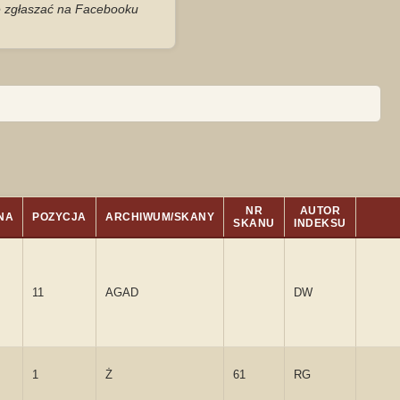
je zgłaszać na Facebooku
NR
AUTOR
NA
POZYCJA
ARCHIWUM/SKANY
SKANU
INDEKSU
11
AGAD
DW
1
Ż
61
RG