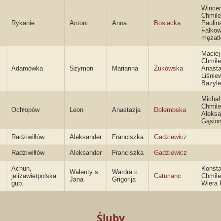
Wince
Chmile
Rykanie
Antoni
Anna
Bosiacka
Paulin
Falko
mężat
Maciej
Chmile
Adamówka
Szymon
Marianna
Żukowska
Anasta
Liśnie
Bazyl
Michał
Chmile
Ochłopów
Leon
Anastazja
Dolembska
Aleksa
Gąsio
Radziwiłłów
Aleksander
Franciszka
Gadziewicz
Radziwiłłów
Aleksander
Franciszka
Gadziewicz
Achun,
Konsta
Walenty s.
Wardra c.
jelizawietpolska
Caturianc
Chmile
Jana
Grigorija
gub.
Wiera
Śluby