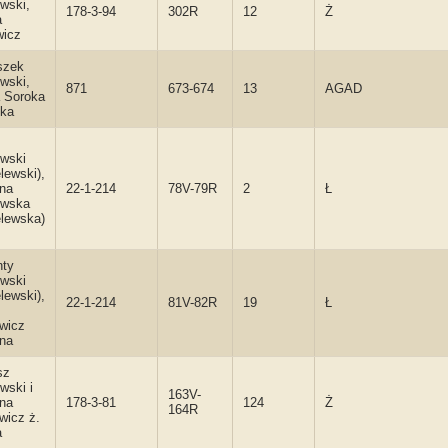
wski,
178-3-94
302R
12
Ż
a
wicz
szek
wski,
871
673-674
13
AGAD
 Soroka
mka
wski
lewski),
na
22-1-214
78V-79R
2
Ł
ewska
lewska)
nty
wski
lewski),
22-1-214
81V-82R
19
Ł
owicz
na
sz
wski i
163V-
na
178-3-81
124
Ż
164R
wicz ż.
a