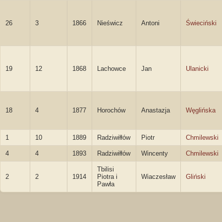
26
3
1866
Nieświcz
Antoni
Świeciński
19
12
1868
Lachowce
Jan
Ulanicki
18
4
1877
Horochów
Anastazja
Węglińska
1
10
1889
Radziwiłłów
Piotr
Chmilewski
4
4
1893
Radziwiłłów
Wincenty
Chmilewski
Tbilisi
2
2
1914
Piotra i
Wiaczesław
Gliński
Pawła