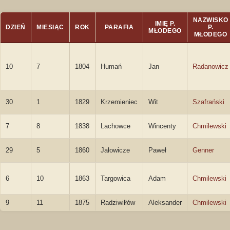
NAZWISKO
IMIĘ P.
DZIEŃ
MIESIĄC
ROK
PARAFIA
P.
MŁODEGO
MŁODEGO
10
7
1804
Humań
Jan
Radanowicz
30
1
1829
Krzemieniec
Wit
Szafrański
7
8
1838
Lachowce
Wincenty
Chmilewski
29
5
1860
Jałowicze
Paweł
Genner
6
10
1863
Targowica
Adam
Chmilewski
9
11
1875
Radziwiłłów
Aleksander
Chmilewski