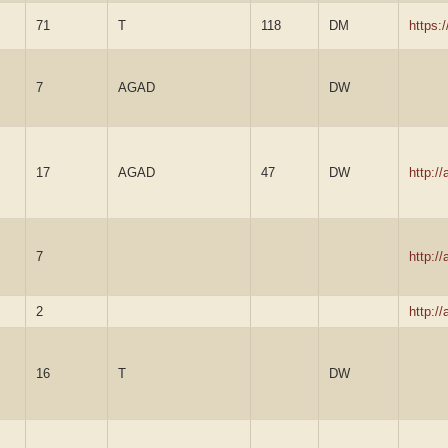
71
T
118
DM
https:
7
AGAD
DW
17
AGAD
47
DW
http:/
7
http:/
2
http:/
16
T
DW