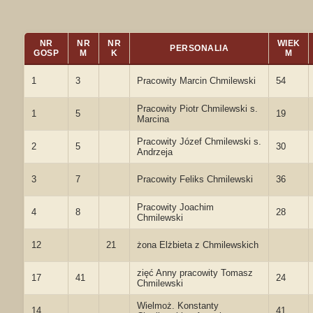
NR
NR
NR
WIEK
PERSONALIA
GOSP
M
K
M
1
3
Pracowity Marcin Chmilewski
54
Pracowity Piotr Chmilewski s.
1
5
19
Marcina
Pracowity Józef Chmilewski s.
2
5
30
Andrzeja
3
7
Pracowity Feliks Chmilewski
36
Pracowity Joachim
4
8
28
Chmilewski
12
21
żona Elżbieta z Chmilewskich
zięć Anny pracowity Tomasz
17
41
24
Chmilewski
Wielmoż. Konstanty
14
41