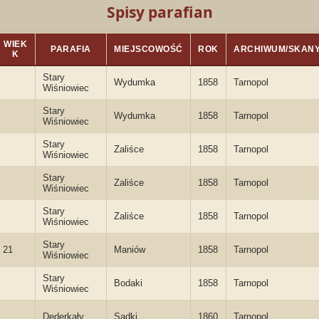
Spisy parafian
WIEK
PARAFIA
MIEJSCOWOŚĆ
ROK
ARCHIWUM/SKAN
K
Stary
Wydumka
1858
Tarnopol
Wiśniowiec
Stary
Wydumka
1858
Tarnopol
Wiśniowiec
Stary
Zaliśce
1858
Tarnopol
Wiśniowiec
Stary
Zaliśce
1858
Tarnopol
Wiśniowiec
Stary
Zaliśce
1858
Tarnopol
Wiśniowiec
Stary
21
Maniów
1858
Tarnopol
Wiśniowiec
Stary
Bodaki
1858
Tarnopol
Wiśniowiec
Dederkały
Sadki
1860
Tarnopol