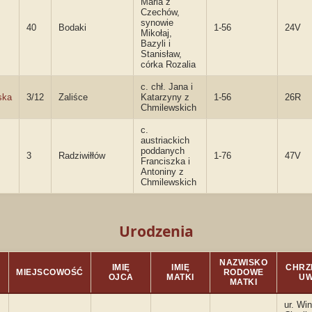
Maria z
Czechów,
synowie
40
Bodaki
1-56
24V
Mikołaj,
Bazyli i
Stanisław,
córka Rozalia
c. chł. Jana i
ska
3/12
Zaliśce
Katarzyny z
1-56
26R
Chmilewskich
c.
austriackich
poddanych
3
Radziwiłłów
1-76
47V
Franciszka i
Antoniny z
Chmilewskich
Urodzenia
NAZWISKO
IMIĘ
IMIĘ
CHRZE
MIEJSCOWOŚĆ
RODOWE
OJCA
MATKI
UW
MATKI
ur. Wi