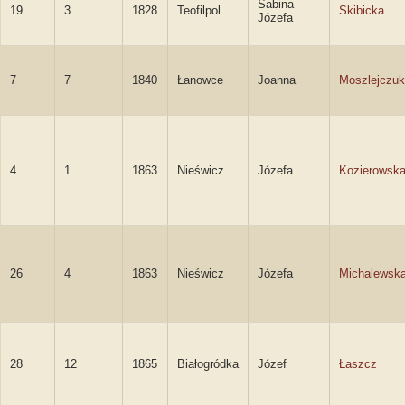
Sabina
19
3
1828
Teofilpol
Skibicka
Józefa
7
7
1840
Łanowce
Joanna
Moszlejczuk
4
1
1863
Nieświcz
Józefa
Kozierowsk
26
4
1863
Nieświcz
Józefa
Michalewsk
28
12
1865
Białogródka
Józef
Łaszcz