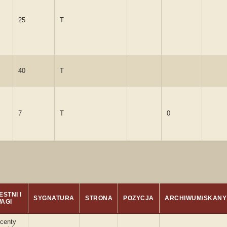
25
T
40
T
7
T
0
STNI I
SYGNATURA
STRONA
POZYCJA
ARCHIWUM/SKANY
AGI
ncenty