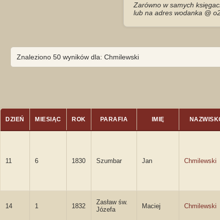
Zarówno w samych księgach 
lub na adres wodanka @ o2
Znaleziono 50 wyników dla: Chmilewski
DZIEŃ
MIESIĄC
ROK
PARAFIA
IMIĘ
NAZWISK
11
6
1830
Szumbar
Jan
Chmilewski
Zasław św.
14
1
1832
Maciej
Chmilewski
Józefa