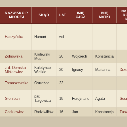
NA
NAZWISKO P.
IMIĘ
IMIĘ
SKĄD
LAT
R
MŁODEJ
OJCA
MATKI
Haczyńska
Humań
wd.
Królewski
Żołnowska
20
Wojciech
Konstancja
Most
z d. Demska
Kaletyńce
30
Ignacy
Marianna
Drz
Mińkiewicz
Wielkie
Tomaszewska
Ostrożec
22
par.
Gierzban
18
Ferdynand
Agata
Sos
Targowica
Gadziewicz
Radziwiłłów
16
Jan
Konstancja
Tus