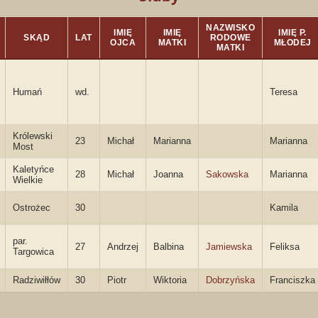
NAZWISKO
IMIĘ
IMIĘ
IMIĘ P.
SKĄD
LAT
RODOWE
OJCA
MATKI
MŁODEJ
MATKI
Humań
wd.
Teresa
Królewski
23
Michał
Marianna
Marianna
Most
Kaletyńce
28
Michał
Joanna
Sakowska
Marianna
Wielkie
Ostrożec
30
Kamila
par.
27
Andrzej
Balbina
Jamiewska
Feliksa
Targowica
Radziwiłłów
30
Piotr
Wiktoria
Dobrzyńska
Franciszka