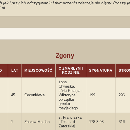
jak i przy ich odczytywaniu i tłumaczeniu zdarzają się błędy. Proszę 
.pl
Zgony
O ZMARŁYM I
O
LAT
MIEJSCOWOŚĆ
SYGNATURA
STRO
RODZINIE
żona
Chweska,
córki Pelagia i
45
Cecyniówka
Wiktoryna
199
296
obrządku
grecko-
rosyjskiego
s. Franciszka
1
Zasław Majdan
i Tekli z d.
178-3-98
31R
Zatorskiej