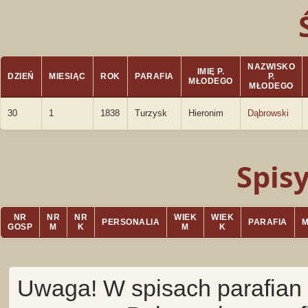
NAZWISKO
IMIĘ P.
DZIEŃ
MIESIĄC
ROK
PARAFIA
P.
MŁODEGO
MŁODEGO
30
1
1838
Turzysk
Hieronim
Dąbrowski
Spis
NR
NR
NR
WIEK
WIEK
PERSONALIA
PARAFIA
GOSP
M
K
M
K
Uwaga! W spisach parafian 