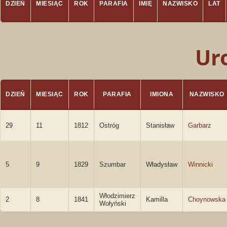
DZIEŃ
MIESIĄC
ROK
PARAFIA
IMIĘ
NAZWISKO
LAT
Ur
DZIEŃ
MIESIĄC
ROK
PARAFIA
IMIONA
NAZWISKO
29
11
1812
Ostróg
Stanisław
Garbarz
5
9
1829
Szumbar
Władysław
Winnicki
Włodzimierz
2
8
1841
Kamilla
Choynowska
Wołyński