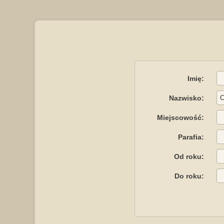
Imię:
Nazwisko:
Miejscowość:
Parafia:
Od roku:
Do roku: