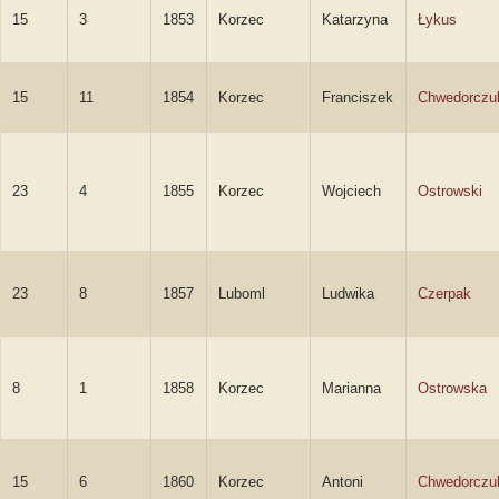
15
3
1853
Korzec
Katarzyna
Łykus
15
11
1854
Korzec
Franciszek
Chwedorczu
23
4
1855
Korzec
Wojciech
Ostrowski
23
8
1857
Luboml
Ludwika
Czerpak
8
1
1858
Korzec
Marianna
Ostrowska
15
6
1860
Korzec
Antoni
Chwedorczu