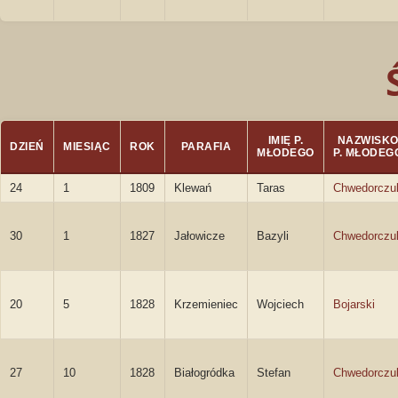
IMIĘ P.
NAZWISK
DZIEŃ
MIESIĄC
ROK
PARAFIA
MŁODEGO
P. MŁODEG
24
1
1809
Klewań
Taras
Chwedorczu
30
1
1827
Jałowicze
Bazyli
Chwedorczu
20
5
1828
Krzemieniec
Wojciech
Bojarski
27
10
1828
Białogródka
Stefan
Chwedorczu