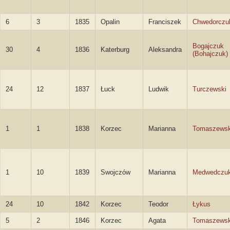
6
3
1835
Opalin
Franciszek
Chwedorczu
Bogajczuk
30
4
1836
Katerburg
Aleksandra
(Bohajczuk)
24
12
1837
Łuck
Ludwik
Turczewski
1
1
1838
Korzec
Marianna
Tomaszews
1
10
1839
Swojczów
Marianna
Medwedczu
24
10
1842
Korzec
Teodor
Łykus
5
2
1846
Korzec
Agata
Tomaszews