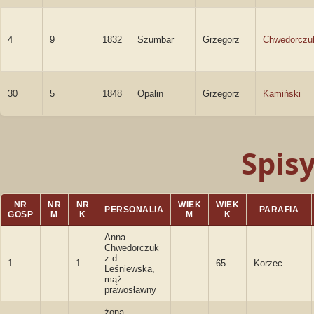
4
9
1832
Szumbar
Grzegorz
Chwedorczu
30
5
1848
Opalin
Grzegorz
Kamiński
Spis
NR
NR
NR
WIEK
WIEK
PERSONALIA
PARAFIA
GOSP
M
K
M
K
Anna
Chwedorczuk
z d.
1
1
65
Korzec
Leśniewska,
mąż
prawosławny
żona