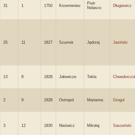
Piotr
31
1
1750
Krzemieniec
Długiewicz
Nolasco
25
11
1827
Szumsk
Jędrzej
Jasiński
13
8
1828
Jałowicze
Tekla
Chwedorczu
2
9
1828
Ostropol
Marianna
Grogul
3
12
1830
Nieświcz
Mikołaj
Saszeński