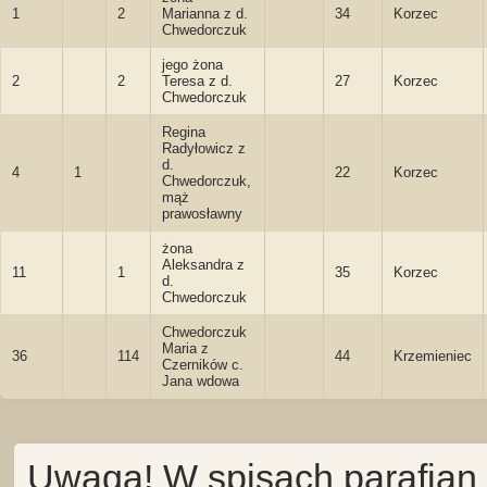
1
2
Marianna z d.
34
Korzec
Chwedorczuk
jego żona
2
2
Teresa z d.
27
Korzec
Chwedorczuk
Regina
Radyłowicz z
d.
4
1
22
Korzec
Chwedorczuk,
mąż
prawosławny
żona
Aleksandra z
11
1
35
Korzec
d.
Chwedorczuk
Chwedorczuk
Maria z
36
114
44
Krzemieniec
Czerników c.
Jana wdowa
Uwaga! W spisach parafian 