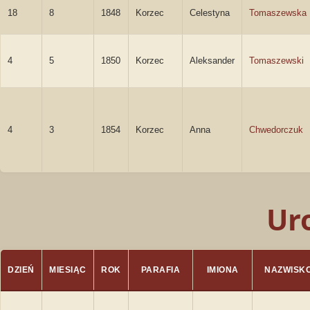
18
8
1848
Korzec
Celestyna
Tomaszewska
4
5
1850
Korzec
Aleksander
Tomaszewski
4
3
1854
Korzec
Anna
Chwedorczuk
Ur
DZIEŃ
MIESIĄC
ROK
PARAFIA
IMIONA
NAZWISK