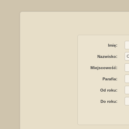
Imię:
Nazwisko:
Miejscowość:
Parafia:
Od roku:
Do roku: