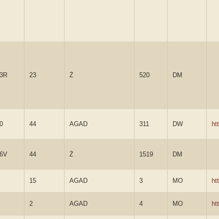
3R
23
Ż
520
DM
0
44
AGAD
311
DW
ht
6V
44
Ż
1519
DM
15
AGAD
3
MO
ht
2
AGAD
4
MO
ht