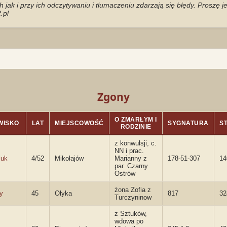
jak i przy ich odczytywaniu i tłumaczeniu zdarzają się błędy. Proszę 
.pl
Zgony
O ZMARŁYM I
WISKO
LAT
MIEJSCOWOŚĆ
SYGNATURA
S
RODZINIE
z konwulsji, c.
NN i prac.
luk
4/52
Mikołajów
Marianny z
178-51-307
14
par. Czarny
Ostrów
żona Zofia z
y
45
Ołyka
817
32
Turczyninow
z Sztuków,
wdowa po