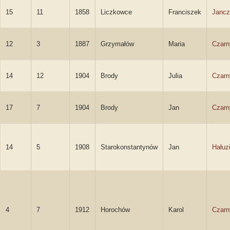
15
11
1858
Liczkowce
Franciszek
Jancz
12
3
1887
Grzymałów
Maria
Czarn
14
12
1904
Brody
Julia
Czarn
17
7
1904
Brody
Jan
Czarn
14
5
1908
Starokonstantynów
Jan
Hałuz
4
7
1912
Horochów
Karol
Czarn