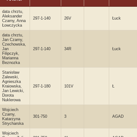
data chrztu,
Aleksander
297-1-140
26V
Łuck
Czarny, Anna
Łowczycka
data chrztu,
Jan Czarny,
Czechowska,
Jan
297-1-140
34R
Łuck
Filipczyk,
Marianna
Beznozka
Stanisław
Zalewski,
Agnieszka
Kraiowska,
297-1-180
101V
Ł
Jan Lewicki,
Dorota
Nuklerowa
Wojciech
Czarny,
301-750
3
AGAD
Katarzyna
Strycharska
Wojciech