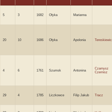
5
3
1682
Ołyka
Marianna
20
10
1686
Ołyka
Apolonia
Tereskiewic
Czarnysz
4
6
1761
Szumsk
Antonina
Czernisz
29
4
1785
Liczkowce
Filip Jakub
Tracz