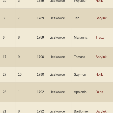
29
3
1789
Liczkowce
Wojciech
Holik
3
7
1789
Liczkowce
Jan
Baryluk
6
8
1789
Liczkowce
Marianna
Tracz
17
9
1790
Liczkowce
Tomasz
Baryluk
27
10
1790
Liczkowce
Szymon
Holik
28
1
1792
Liczkowce
Apolonia
Dzos
21
8
1792
Liczkowce
Bartłomiej
Baryluk