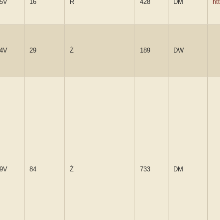
5V
16
R
428
DM
ht
4V
29
Ż
189
DW
9V
84
Ż
733
DM