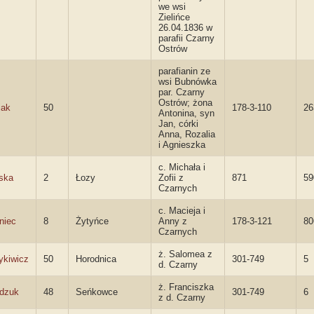
we wsi
Zielińce
26.04.1836 w
parafii Czarny
Ostrów
parafianin ze
wsi Bubnówka
par. Czarny
Ostrów; żona
iak
50
178-3-110
26
Antonina, syn
Jan, córki
Anna, Rozalia
i Agnieszka
c. Michała i
ska
2
Łozy
Zofii z
871
59
Czarnych
c. Macieja i
niec
8
Żytyńce
Anny z
178-3-121
80
Czarnych
ż. Salomea z
ykiwicz
50
Horodnica
301-749
5
d. Czarny
ż. Franciszka
dzuk
48
Seńkowce
301-749
6
z d. Czarny