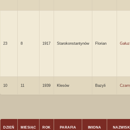
23
8
1917
Starokonstantynów
Florian
Gałuz
10
11
1939
Klesów
Bazyli
Czarn
DZIEŃ
MIESIĄC
ROK
PARAFIA
IMIONA
NAZWIS