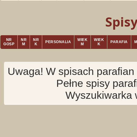
Spis
NR
NR
NR
WIEK
WIEK
PERSONALIA
PARAFIA
GOSP
M
K
M
K
Uwaga! W spisach parafian 
Pełne spisy para
Wyszukiwarka 