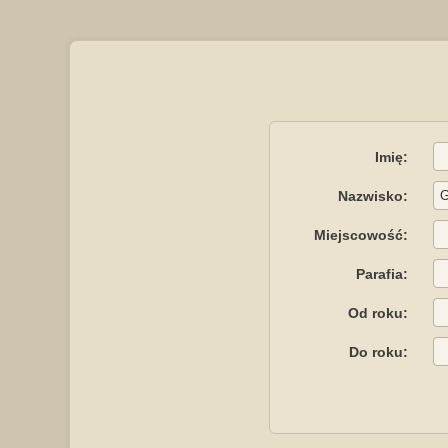
Imię:
Nazwisko:
Miejscowość:
Parafia:
Od roku:
Do roku: