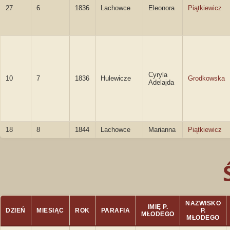
27
6
1836
Lachowce
Eleonora
Piątkiewicz
Cyryla
10
7
1836
Hulewicze
Grodkowska
Adelajda
18
8
1844
Lachowce
Marianna
Piątkiewicz
NAZWISKO
IMIĘ P.
DZIEŃ
MIESIĄC
ROK
PARAFIA
P.
MŁODEGO
MŁODEGO