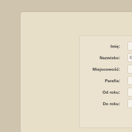
Imię:
Nazwisko:
Miejscowość:
Parafia:
Od roku:
Do roku: