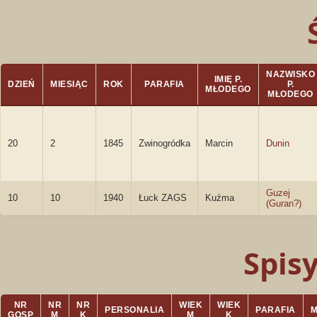
NAZWISKO
IMIĘ P.
DZIEŃ
MIESIĄC
ROK
PARAFIA
P.
MŁODEGO
MŁODEGO
20
2
1845
Zwinogródka
Marcin
Dunin
Guzej
10
10
1940
Łuck ZAGS
Kuźma
(Guran?)
Spis
NR
NR
NR
WIEK
WIEK
PERSONALIA
PARAFIA
GOSP
M
K
M
K