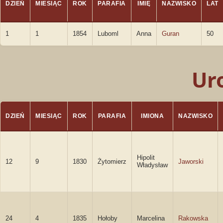
DZIEŃ
MIESIĄC
ROK
PARAFIA
IMIĘ
NAZWISKO
LAT
1
1
1854
Luboml
Anna
Guran
50
Ur
DZIEŃ
MIESIĄC
ROK
PARAFIA
IMIONA
NAZWISKO
Hipolit
12
9
1830
Żytomierz
Jaworski
Władysław
24
4
1835
Hołoby
Marcelina
Rakowska