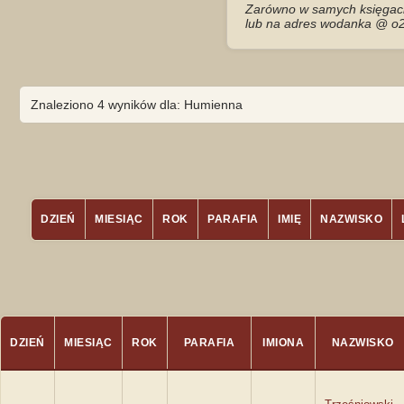
Zarówno w samych księgach 
lub na adres wodanka @ o2
Znaleziono 4 wyników dla: Humienna
DZIEŃ
MIESIĄC
ROK
PARAFIA
IMIĘ
NAZWISKO
DZIEŃ
MIESIĄC
ROK
PARAFIA
IMIONA
NAZWISKO