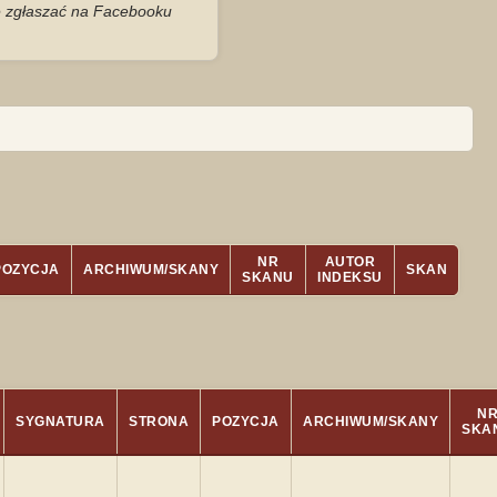
je zgłaszać na Facebooku
NR
AUTOR
POZYCJA
ARCHIWUM/SKANY
SKAN
SKANU
INDEKSU
N
SYGNATURA
STRONA
POZYCJA
ARCHIWUM/SKANY
SKA