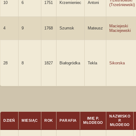
Trześniowski
10
6
1751
Krzemieniec
Antoni
(Trześniewski)
Maciejeski
4
9
1768
Szumsk
Mateusz
Maciejewski
28
8
1827
Białogródka
Tekla
Sikorska
NAZWISKO
IMIĘ P.
DZIEŃ
MIESIĄC
ROK
PARAFIA
P.
MŁODEGO
MŁODEGO