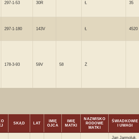
297-1-53
30R
Ł
35
297-1-180
143V
Ł
4520
178-3-93
59V
58
Ż
NAZWISKO
KO
IMIĘ
IMIĘ
ŚWIADKOWIE
SKĄD
LAT
RODOWE
EJ
OJCA
MATKI
I UWAGI
MATKI
Jan Jarmoluk,