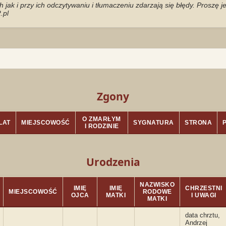
jak i przy ich odczytywaniu i tłumaczeniu zdarzają się błędy. Proszę 
.pl
Zgony
O ZMARŁYM
LAT
MIEJSCOWOŚĆ
SYGNATURA
STRONA
I RODZINIE
Urodzenia
NAZWISKO
IMIĘ
IMIĘ
CHRZESTNI
MIEJSCOWOŚĆ
RODOWE
OJCA
MATKI
I UWAGI
MATKI
data chrztu,
Andrzej