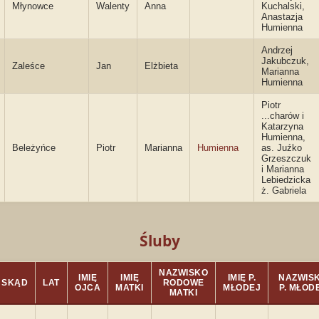
Młynowce
Walenty
Anna
Kuchalski,
Anastazja
Humienna
Andrzej
Jakubczuk,
Zaleśce
Jan
Elżbieta
Marianna
Humienna
Piotr
...charów i
Katarzyna
Humienna,
Beleżyńce
Piotr
Marianna
Humienna
as. Juźko
Grzeszczuk
i Marianna
Lebiedzicka
ż. Gabriela
Śluby
NAZWISKO
IMIĘ
IMIĘ
IMIĘ P.
NAZWIS
SKĄD
LAT
RODOWE
OJCA
MATKI
MŁODEJ
P. MŁOD
MATKI