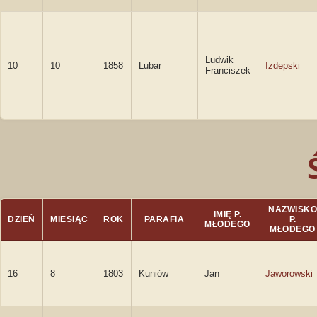
Ludwik
10
10
1858
Lubar
Izdepski
Franciszek
NAZWISKO
IMIĘ P.
DZIEŃ
MIESIĄC
ROK
PARAFIA
P.
MŁODEGO
MŁODEGO
16
8
1803
Kuniów
Jan
Jaworowski