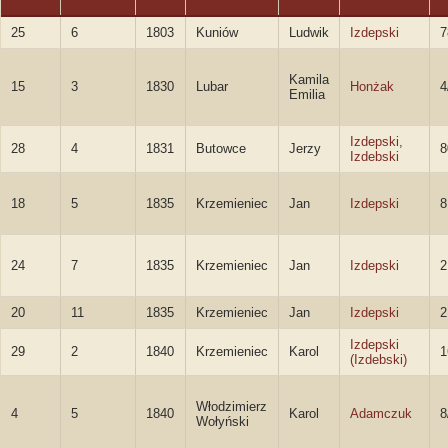
25
6
1803
Kuniów
Ludwik
Izdepski
7
Kamila
15
3
1830
Lubar
Honżak
4
Emilia
Izdepski,
28
4
1831
Butowce
Jerzy
8
Izdebski
18
5
1835
Krzemieniec
Jan
Izdepski
8
24
7
1835
Krzemieniec
Jan
Izdepski
2
20
11
1835
Krzemieniec
Jan
Izdepski
2
Izdepski
29
2
1840
Krzemieniec
Karol
1
(Izdebski)
Włodzimierz
4
5
1840
Karol
Adamczuk
8
Wołyński