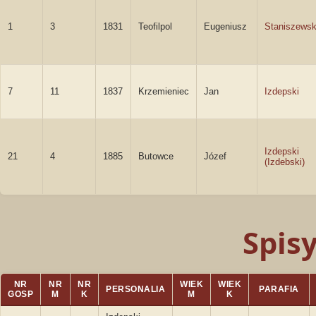
1
3
1831
Teofilpol
Eugeniusz
Staniszewsk
7
11
1837
Krzemieniec
Jan
Izdepski
Izdepski
21
4
1885
Butowce
Józef
(Izdebski)
Spis
NR
NR
NR
WIEK
WIEK
PERSONALIA
PARAFIA
GOSP
M
K
M
K