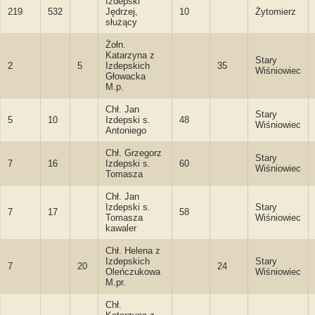
Izdepski
219
532
Jędrzej,
10
Żytomierz
służący
Żołn.
Katarzyna z
Stary
2
5
Izdepskich
35
Wiśniowiec
Głowacka
M.p.
Chł. Jan
Stary
5
10
Izdepski s.
48
Wiśniowiec
Antoniego
Chł. Grzegorz
Stary
7
16
Izdepski s.
60
Wiśniowiec
Tomasza
Chł. Jan
Izdepski s.
Stary
7
17
58
Tomasza
Wiśniowiec
kawaler
Chł. Helena z
Izdepskich
Stary
7
20
24
Oleńczukowa
Wiśniowiec
M.pr.
Chł.