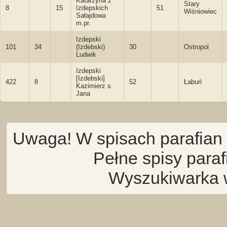
Katarzyna z
Stary
8
15
Izdepskich
51
Wiśniowiec
Sałajdowa
m.pr.
Izdepski
101
34
(Izdebski)
30
Ostropol
Ludwik
Izdepski
[Izdebski]
422
8
52
Łabuń
Kazimierz s.
Jana
Uwaga! W spisach parafian 
Pełne spisy para
Wyszukiwarka 