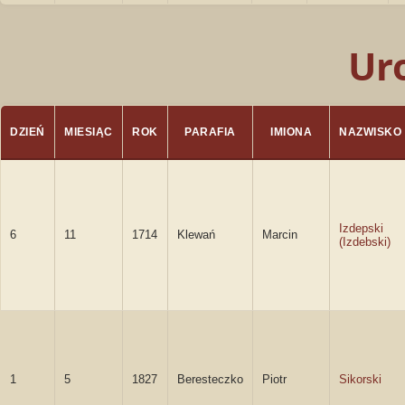
Ur
DZIEŃ
MIESIĄC
ROK
PARAFIA
IMIONA
NAZWISKO
Izdepski
6
11
1714
Klewań
Marcin
(Izdebski)
1
5
1827
Beresteczko
Piotr
Sikorski