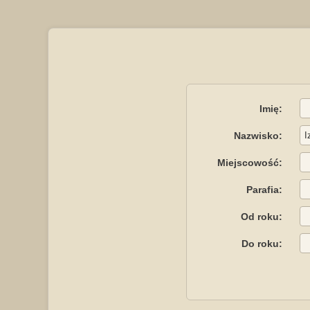
Imię:
Nazwisko:
Miejscowość:
Parafia:
Od roku:
Do roku: