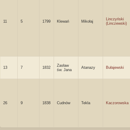
Linczyński
11
5
1799
Klewań
Mikołaj
(Linczewski)
Zasław
13
7
1832
Atanazy
Bułajewski
św. Jana
26
9
1838
Cudnów
Tekla
Kaczorowska