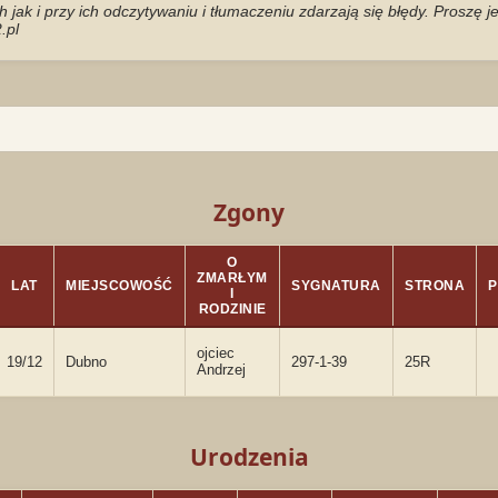
jak i przy ich odczytywaniu i tłumaczeniu zdarzają się błędy. Proszę 
.pl
Zgony
O
ZMARŁYM
LAT
MIEJSCOWOŚĆ
SYGNATURA
STRONA
P
I
RODZINIE
ojciec
19/12
Dubno
297-1-39
25R
Andrzej
Urodzenia