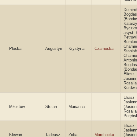
Domini
Bogdas
(Bohda
Katarz
Byczko
asyst. 
Petrow
Burakow
Chamie
Płoska
Augustyn
Krystyna
Czarnocka
Stanisł
Chamie
Antoni
Bogdas
(Bohda
Eliasz
Jasienn
Rozalia
Kurdwa
Eliasz
Jasienn
Miłostów
Stefan
Marianna
(Jasieni
Rozalia
Porębs
Eliasz
Jasienn
Klewań
Tadeusz
Zofia
Marchocka
(Jasieni