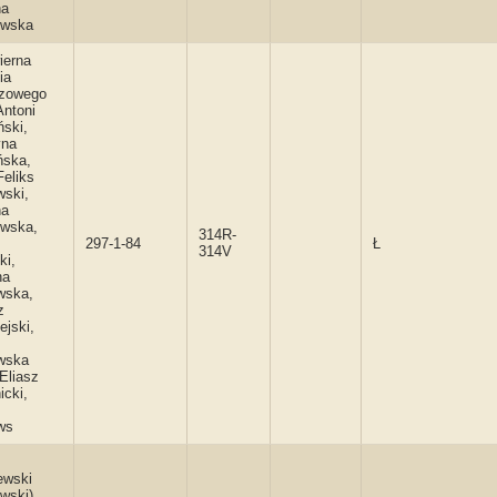
na
owska
ierna
ia
zowego
Antoni
ski,
yna
ńska,
Feliks
wski,
na
wska,
314R-
297-1-84
Ł
314V
ki,
na
wska,
z
jski,
wska
Eliasz
icki,
ws
ewski
ewski),