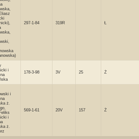
na
wska,
Eliasz
cki
icki),
297-1-84
319R
Ł
a
wska,
wski,
nowska
anowska)
y
icki i
178-3-98
3V
25
Ż
yna
ńska
wski i
yna
ska ż.
go,
569-1-61
20V
157
Ż
Feliks
icki i
na
ska ż.
erz