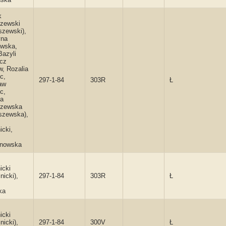
k
zewski
szewski),
yna
wska,
Bazyli
icz
, Rozalia
c,
297-1-84
303R
Ł
aw
c,
na
zewska
szewska),
icki,
nowska
icki
nicki),
297-1-84
303R
Ł
ka
icki
nicki),
297-1-84
300V
Ł