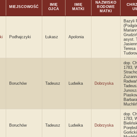
NAZWISKO
IMIĘ
IMIĘ
CHRZ
MIEJSCOWOŚĆ
RODOWE
OJCA
MATKI
U
MATKI
Bazyli 
(Podgór
Marian
Grudzi
ki
Podhajczyki
Łukasz
Apolonia
asyst.
Jasienn
Teresa
Tudoro
dop. Ch
1783, W
Stracho
Zuzann
Radwań
Boruchów
Tadeusz
Ludwika
Dobrzyska
Tadeus
Junosz
Piasko
Barbar
Muchli
dop. Ch
1783, W
Bielińsk
Boruchów
Tadeusz
Ludwika
Dobrzyska
Porębs
Gorlick
Muchli