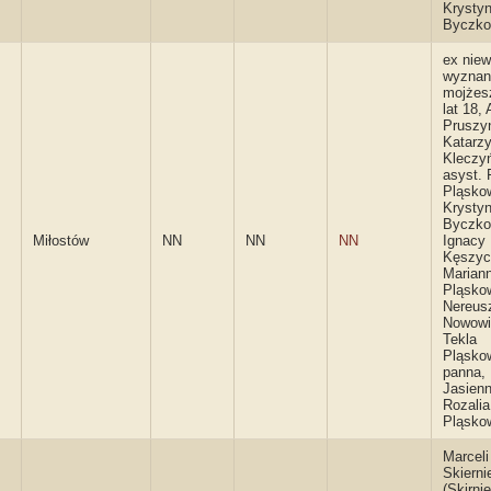
Krysty
Byczk
ex niew
wyznan
mojżes
lat 18, 
Pruszyń
Katarz
Kleczy
asyst. 
Pląsko
Krysty
Byczko
Miłostów
NN
NN
NN
Ignacy
Kęszyc
Marian
Pląsko
Nereus
Nowowie
Tekla
Pląsko
panna, 
Jasienn
Rozalia
Pląsko
Marceli
Skierni
(Skirni