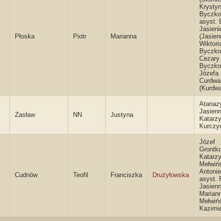
Krysty
Byczko
asyst. 
Jasieni
Płoska
Piotr
Marianna
(Jasienn
Wiktori
Byczko
Cezary
Byczko
Józefa
Curdwa
(Kurdw
Atanaz
Jasienn
Zasław
NN
Justyna
Katarz
Kurczy
Józef
Grontko
Katarz
Mełwiń
Antonie
Cudnów
Teofil
Franciszka
Drużyłowska
asyst. 
Jasienn
Marian
Mełwiń
Kazimi