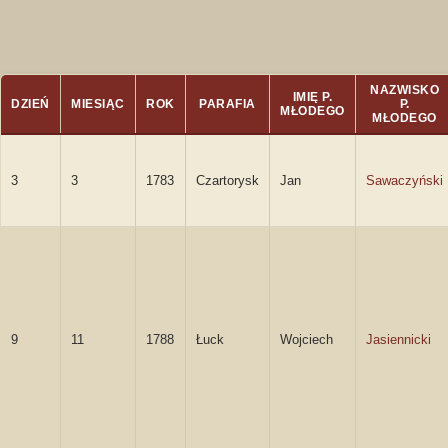
NAZWISKO
IMIĘ P.
DZIEŃ
MIESIĄC
ROK
PARAFIA
P.
MŁODEGO
MŁODEGO
3
3
1783
Czartorysk
Jan
Sawaczyński
9
11
1788
Łuck
Wojciech
Jasiennicki