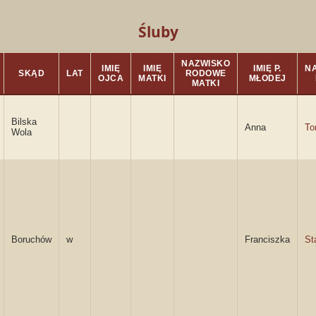
Śluby
NAZWISKO
IMIĘ
IMIĘ
IMIĘ P.
NA
SKĄD
LAT
RODOWE
OJCA
MATKI
MŁODEJ
MATKI
Bilska
Anna
To
Wola
Boruchów
w
Franciszka
St