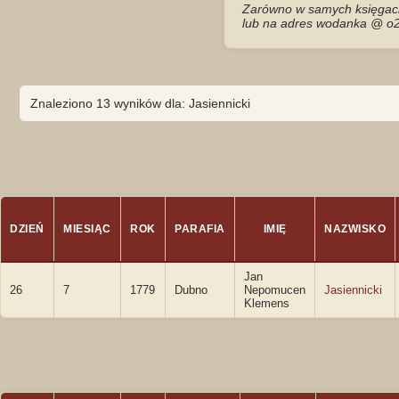
Zarówno w samych księgach 
lub na adres wodanka @ o2
Znaleziono 13 wyników dla: Jasiennicki
DZIEŃ
MIESIĄC
ROK
PARAFIA
IMIĘ
NAZWISKO
Jan
26
7
1779
Dubno
Nepomucen
Jasiennicki
Klemens