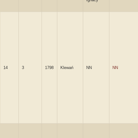
14
3
1798
Klewań
NN
NN