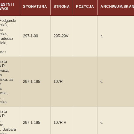
ESTNI I
SYGNATURA
STRONA
POZYCJA
ARCHIWUM/SKA
WAGI
Podgurski
ski),
na
ńska,
297-1-90
29R-29V
Ł
 Tadeusz
icki,
wicz
rztu
.P.
wicz,
a
ska, as.
297-1-185
107R
Ł
z
a
wski,
a
ńska
rztu
.P.
i,
297-1-185
107R-V
Ł
ka,
i, Barbara
ńska