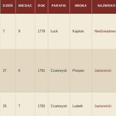
DZIEŃ
MIESIĄC
ROK
PARAFIA
IMIONA
NAZWISKO
7
8
1778
Łuck
Kajetan
Niedźwiadows
27
6
1781
Czartorysk
Prosper
Jasiennicki
25
7
1782
Czartorysk
Ludwik
Jasiennicki