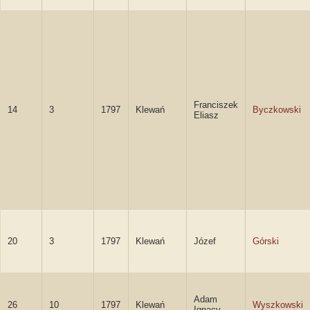
Franciszek
14
3
1797
Klewań
Byczkowski
Eliasz
20
3
1797
Klewań
Józef
Górski
Adam
26
10
1797
Klewań
Wyszkowski
Ignacy