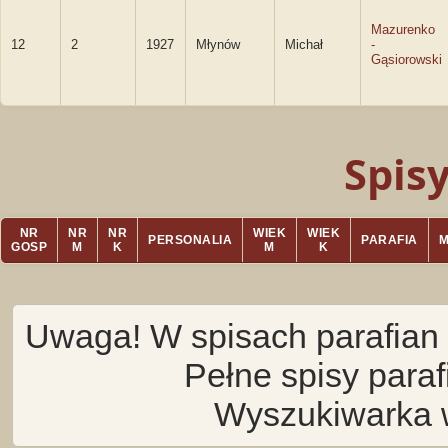
Mazurenko
12
2
1927
Młynów
Michał
-
Gąsiorowski
Spis
NR
NR
NR
WIEK
WIEK
PERSONALIA
PARAFIA
GOSP
M
K
M
K
Uwaga! W spisach parafian 
Pełne spisy para
Wyszukiwarka 