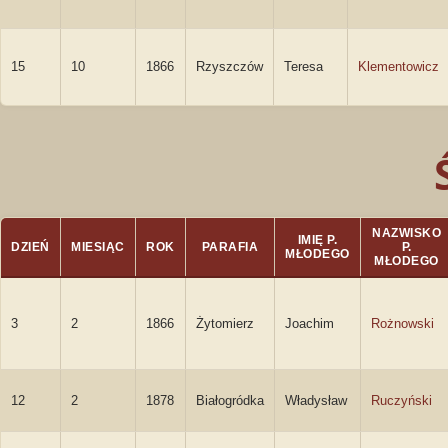
15
10
1866
Rzyszczów
Teresa
Klementowicz
NAZWISKO
IMIĘ P.
DZIEŃ
MIESIĄC
ROK
PARAFIA
P.
MŁODEGO
MŁODEGO
3
2
1866
Żytomierz
Joachim
Rożnowski
12
2
1878
Białogródka
Władysław
Ruczyński