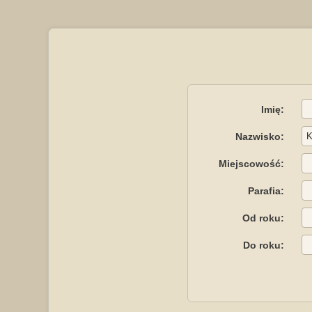
Imię:
Nazwisko:
Miejscowość:
Parafia:
Od roku:
Do roku: