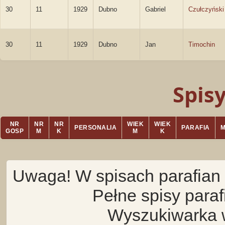
30
11
1929
Dubno
Gabriel
Czułczyński
30
11
1929
Dubno
Jan
Timochin
Spis
NR
NR
NR
WIEK
WIEK
PERSONALIA
PARAFIA
GOSP
M
K
M
K
Uwaga! W spisach parafian 
Pełne spisy para
Wyszukiwarka 