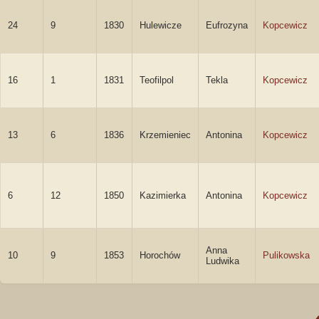
24
9
1830
Hulewicze
Eufrozyna
Kopcewicz
16
1
1831
Teofilpol
Tekla
Kopcewicz
13
6
1836
Krzemieniec
Antonina
Kopcewicz
6
12
1850
Kazimierka
Antonina
Kopcewicz
Anna
10
9
1853
Horochów
Pulikowska
Ludwika