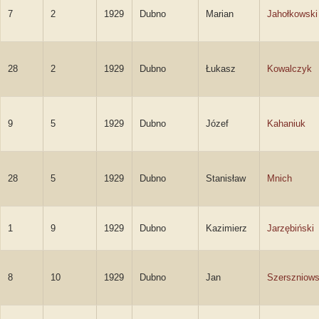
7
2
1929
Dubno
Marian
Jahołkowski
28
2
1929
Dubno
Łukasz
Kowalczyk
9
5
1929
Dubno
Józef
Kahaniuk
28
5
1929
Dubno
Stanisław
Mnich
1
9
1929
Dubno
Kazimierz
Jarzębiński
8
10
1929
Dubno
Jan
Szerszniows