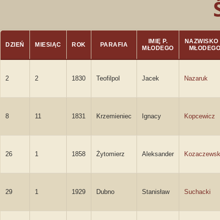
IMIĘ P.
NAZWISKO 
DZIEŃ
MIESIĄC
ROK
PARAFIA
MŁODEGO
MŁODEG
2
2
1830
Teofilpol
Jacek
Nazaruk
8
11
1831
Krzemieniec
Ignacy
Kopcewicz
26
1
1858
Żytomierz
Aleksander
Kozaczewsk
29
1
1929
Dubno
Stanisław
Suchacki