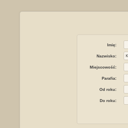
Imię:
Nazwisko:
Miejscowość:
Parafia:
Od roku:
Do roku: