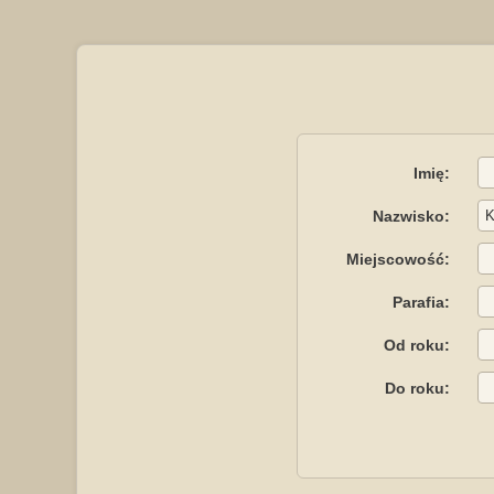
Imię:
Nazwisko:
Miejscowość:
Parafia:
Od roku:
Do roku: