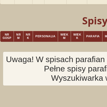
Spis
NR
NR
NR
WIEK
WIEK
PERSONALIA
PARAFIA
GOSP
M
K
M
K
Uwaga! W spisach parafian 
Pełne spisy para
Wyszukiwarka 