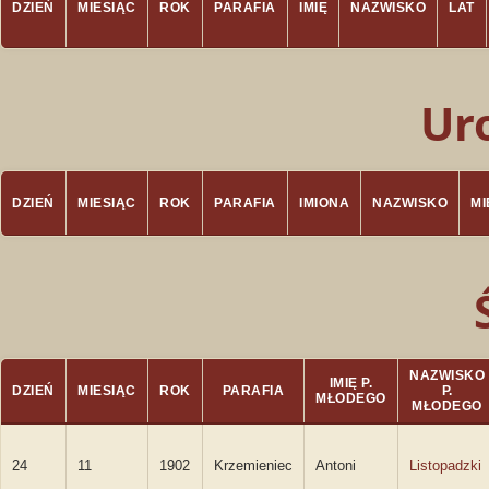
DZIEŃ
MIESIĄC
ROK
PARAFIA
IMIĘ
NAZWISKO
LAT
Ur
DZIEŃ
MIESIĄC
ROK
PARAFIA
IMIONA
NAZWISKO
M
NAZWISKO
IMIĘ P.
DZIEŃ
MIESIĄC
ROK
PARAFIA
P.
MŁODEGO
MŁODEGO
24
11
1902
Krzemieniec
Antoni
Listopadzki